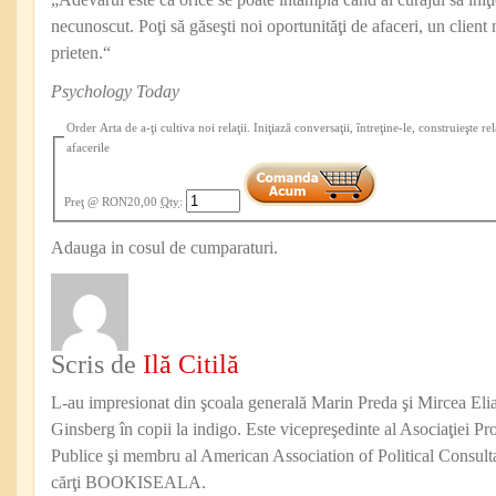
necunoscut. Poţi să găseşti noi oportunităţi de afaceri, un client 
prieten.“
Psychology Today
Order Arta de a-ţi cultiva noi relaţii. Iniţiază conversaţii, întreţine-le, construieşte rel
afacerile
Preţ
@ RON20,00
Qty
:
Adauga in cosul de cumparaturi.
Scris de
Ilă Citilă
L-au impresionat din şcoala generală Marin Preda şi Mircea Eli
Ginsberg în copii la indigo. Este vicepreşedinte al Asociaţiei Pro
Publice şi membru al American Association of Political Consul
cărţi BOOKISEALA.