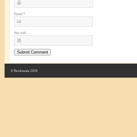
Email
*
Site web
© Bookiseala 2026