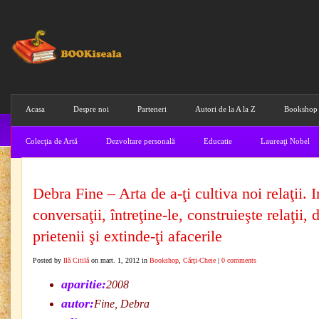
Acasa
Despre noi
Parteneri
Autori de la A la Z
Bookshop
Colecţia de Artă
Dezvoltare personală
Educatie
Laureaţi Nobel
Debra Fine – Arta de a-ţi cultiva noi relaţii. I
conversaţii, întreţine-le, construieşte relaţii, 
prietenii şi extinde-ţi afacerile
Posted by
Ilă Citilă
on mart. 1, 2012 in
Bookshop
,
Cărţi-Cheie
|
0 comments
aparitie:
2008
autor:
Fine, Debra