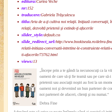
editura:
Curtea Veche
nr:
152
traducere:
Gabriela Trăşculescu
titlu:
Arta de a-ţi cultiva noi relaţii. Iniţiază conversaţii, î
relaţii, dezvoltă prietenii şi extinde-ţi afacerile
slider_style:
default.css
slide_redirect_url:
http://www.bookiseala.ro/debra-fine-
relatii-initiaza-conversatii-intretine-le-construieste-relatii
ti-afacerile/73762.html
views:
13
„Începe prin a te gândi la necunoscuţi ca la vii
oameni de care să-ţi fie teamă sau pe care să-i
prietenii sau asociaţii noştri au fost la un mome
oameni noi şi devenind un bun partener de conv
noi parteneri de afaceri, clienţi şi nu numai.“
Debra Fine
„Adevărul este că orice se poate întâmpla când ai curajul să iniţ