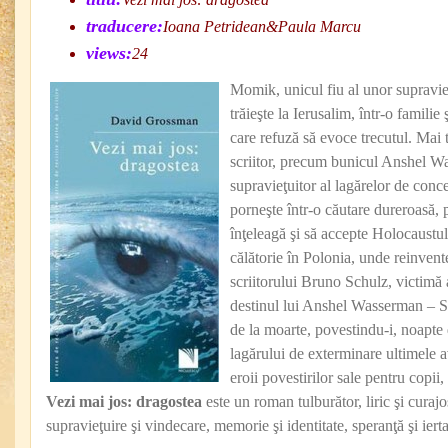
traducere:
Ioana Petridean&Paula Marcu
views:
24
Momik, unicul fiu al unor supravieţu
trăieşte la Ierusalim, într-o familie
care refuză să evoce trecutul. Mai t
scriitor, precum bunicul Anshel Wa
supravieţuitor al lagărelor de con
porneşte într-o căutare dureroasă, 
înţeleagă şi să accepte Holocaustul.
călătorie în Polonia, unde reinvent
scriitorului Bruno Schulz, victimă a
destinul lui Anshel Wasserman – S
de la moarte, povestindu-i, noapt
lagărului de exterminare ultimele a
eroii povestirilor sale pentru copii,
Vezi mai jos: dragostea
este un roman tulburător, liric şi curaj
supravieţuire şi vindecare, memorie şi identitate, speranţă şi ierta