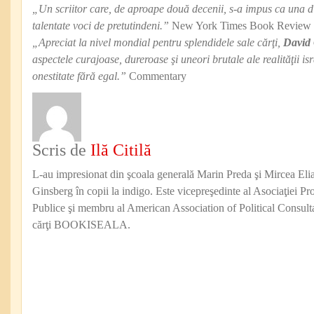
„Un scriitor care, de aproape două decenii, s-a impus ca una di
talentate voci de pretutindeni.”
New York Times Book Review
„Apreciat la nivel mondial pentru splendidele sale cărţi,
David
aspectele curajoase, dureroase şi uneori brutale ale realităţii isr
onestitate fără egal.”
Commentary
Scris de
Ilă Citilă
L-au impresionat din şcoala generală Marin Preda şi Mircea Eli
Ginsberg în copii la indigo. Este vicepreşedinte al Asociaţiei Pro
Publice şi membru al American Association of Political Consul
cărţi BOOKISEALA.