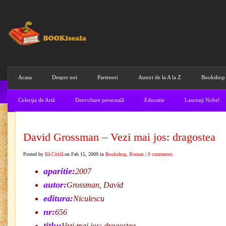
Acasa
Despre noi
Parteneri
Autori de la A la Z
Bookshop
Colecţia de Artă
Dezvoltare personală
Educatie
Laureaţi Nobel
David Grossman – Vezi mai jos: dragostea
Posted by
Ilă Citilă
on Feb 15, 2009 in
Bookshop
,
Roman
|
0 comments
aparitie:
2007
autor:
Grossman, David
editura:
Niculescu
nr:
656
titlu:
Vezi mai jos: dragostea