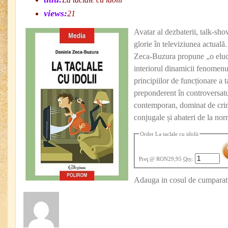
views:
21
Avatar al dezbaterii, talk-sho
glorie în televiziunea actuală
Zeca-Buzura propune „o eluc
interiorul dinamicii fenomenul
principiilor de funcționare a
preponderent în controversatu
contemporan, dominat de cri
conjugale și abateri de la nor
Order La taclale cu idolii
Preţ
@ RON29,95
Qty
:
Adauga in cosul de cumparat