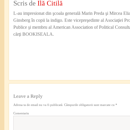
Scris de
Ilă Citilă
L-au impresionat din şcoala generală Marin Preda şi Mircea Eli
Ginsberg în copii la indigo. Este vicepreşedinte al Asociaţiei Pro
Publice şi membru al American Association of Political Consul
cărţi BOOKISEALA.
Leave a Reply
Adresa ta de email nu va fi publicată.
Câmpurile obligatorii sunt marcate cu
*
Comentariu