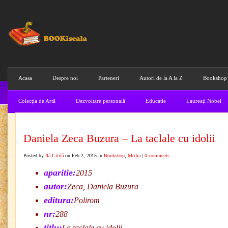
Acasa
Despre noi
Parteneri
Autori de la A la Z
Bookshop
Colecţia de Artă
Dezvoltare personală
Educatie
Laureaţi Nobel
Daniela Zeca Buzura – La taclale cu idolii
Posted by
Ilă Citilă
on Feb 2, 2015 in
Bookshop
,
Media
|
0 comments
aparitie:
2015
autor:
Zeca, Daniela Buzura
editura:
Polirom
nr:
288
titlu:
La taclale cu idolii