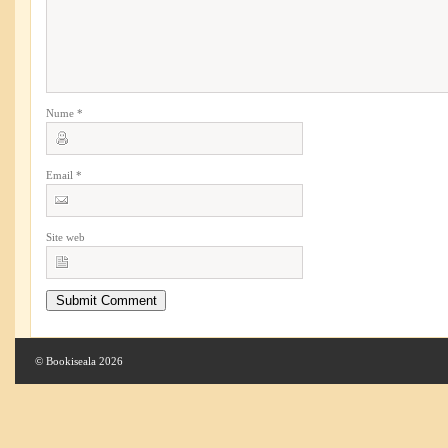
Nume
*
Email
*
Site web
© Bookiseala 2026