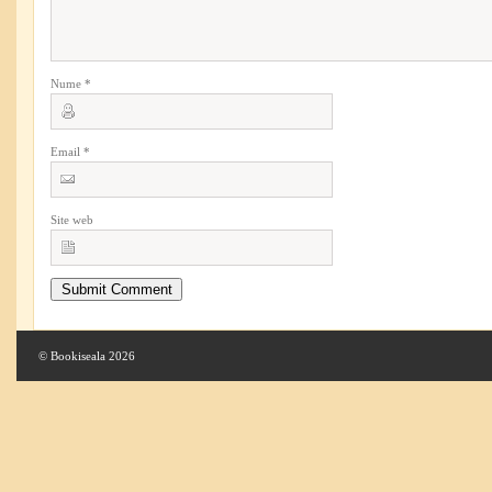
Nume
*
Email
*
Site web
© Bookiseala 2026