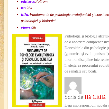
editura:
Polirom
nr:
264
titlu:
Fundamente de psihologie evoluţionistă şi consiliere
psihologiei şi biologiei
views:
56
Psihologia şi biologia alcătui
de o abordare comprehensivă
Dezvoltările din psihologie (
(genomica şi evoluţionismul) 
unor noi discipline interrelate
înţelegerea procesului evoluti
de sănătate sau boală.
Scris de
Ilă Citilă
L-au impresionat din şcoala 