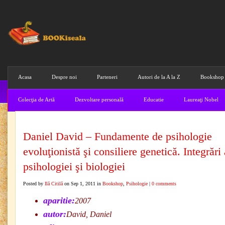
Acasa
Despre noi
Parteneri
Autori de la A la Z
Bookshop
Colecţia de Artă
Dezvoltare personală
Educatie
Laureaţi Nobel
Daniel David – Fundamente de psihologie
evoluţionistă şi consiliere genetică. Integrări 
psihologiei şi biologiei
Posted by
Ilă Citilă
on Sep 1, 2011 in
Bookshop
,
Psihologie
|
0 comments
aparitie:
2007
autor:
David, Daniel