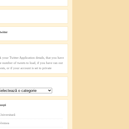
twitter
k your Twitter Application details, that you have
he number of tweets to load, if you have ran out
sts, or if your account is set to private
neşti
Universitară
 Vremea