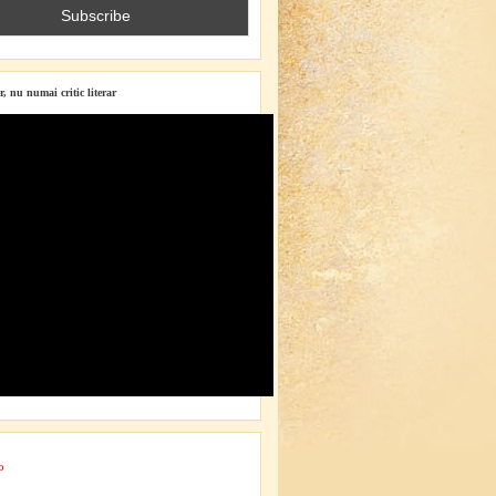
r, nu numai critic literar
o