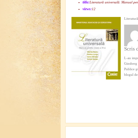
titlu:
Literatură universală. Manual pen
views:
12
Literatur
Scris 
L-au impr
Ginsberg î
Publice ş
blogul d