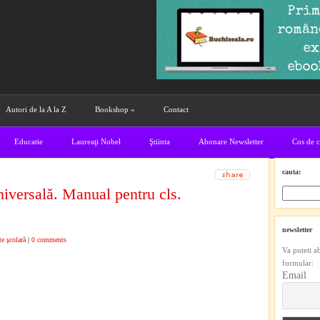
Autori de la A la Z
Bookshop
»
Contact
Educatie
Laureaţi Nobel
Ştiinta
Abonare Newsletter
Cos de 
cauta:
niversală. Manual pentru cls.
newsletter
te şcolară
|
0 comments
Va puteti a
formular:
Email