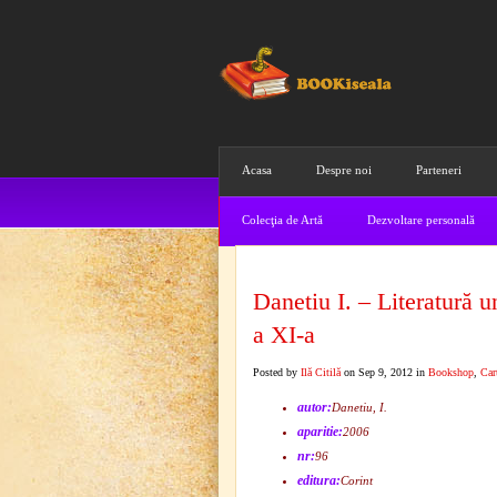
Acasa
Despre noi
Parteneri
Colecţia de Artă
Dezvoltare personală
Danetiu I. – Literatură u
a XI-a
Posted by
Ilă Citilă
on Sep 9, 2012 in
Bookshop
,
Car
autor:
Danetiu, I.
aparitie:
2006
nr:
96
editura:
Corint