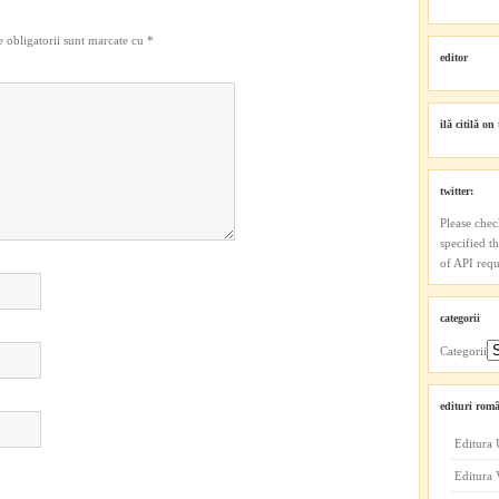
 obligatorii sunt marcate cu
*
editor
ilă citilă on 
twitter:
Please chec
specified t
of API reque
categorii
Categorii
edituri româ
Editura 
Editura