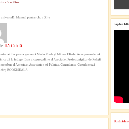
tru cls. a XI-a
ă universală. Manual pentru cls. a XI-a
bogdan lefte
de
Ilă Citilă
esionat din şcoala generală Marin Preda şi Mircea Eliade. Avea poemele lui
n copii la indigo. Este vicepreşedinte al Asociaţiei Profesioniştilor de Relaţii
i membru al American Association of Political Consultants. Coordonează
e cărţi BOOKISEALA.
Bunătărie.r