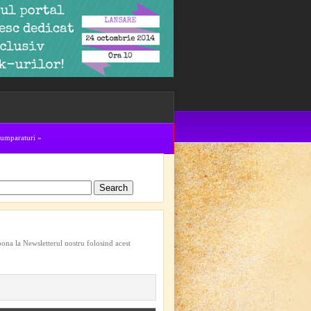
cumparaturi
»
bona la Newsletterul nostru folosind acest