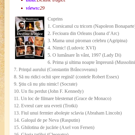
views:
29
Cuprins
1. Corsicanul cu tricorn (Napoleon Bonaparte
2. Fecioara din Orleans (Ioana d’Arc)
3. Mama unui piroman celebru (Agripina)
4. Nimic! (Ludovic XVI)
5. O lumânare în vânt, 1997 (Lady Di)
6. Prima şi ultima noapte împreună (Mussolini 
7. Prinţul aurului (Constantin Brâncoveanu)
8. Să nu ridici ochii spre regină! (contele Robert Essex)
9. Ştiu că nu ştiu nimic! (Socrate)
10. Un fiu perdut (John F. Kennedy)
11. Un loc de filmare blestemat (Grace de Monaco)
12. Evreul care ura evreii (Trotki)
13. Fiul unui fermier aboleşte sclavia (Abraham Lincoln)
14. Galoşul de pe Neva (Rasputin)
15. Ghilotina de jucărie (Axel von Fersen)
16. Gloria tatălui (Cleopatra)