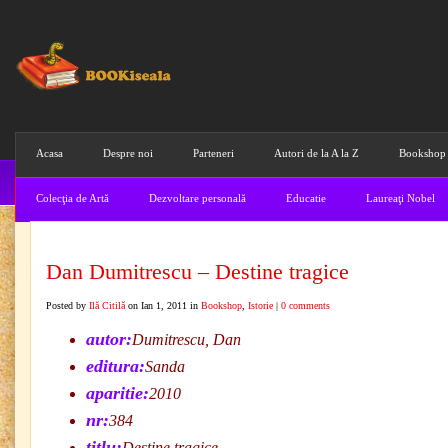
Acasa
Despre noi
Parteneri
Autori de la A la Z
Bookshop
Colecţia de Artă
Dezvoltare personală
Educatie
Laureaţi Nobel
Dan Dumitrescu – Destine tragice
Posted by
Ilă Citilă
on Ian 1, 2011 in
Bookshop
,
Istorie
|
0 comments
autor:
Dumitrescu, Dan
editura:
Sanda
aparitie:
2010
nr:
384
titlu:
Destine tragice