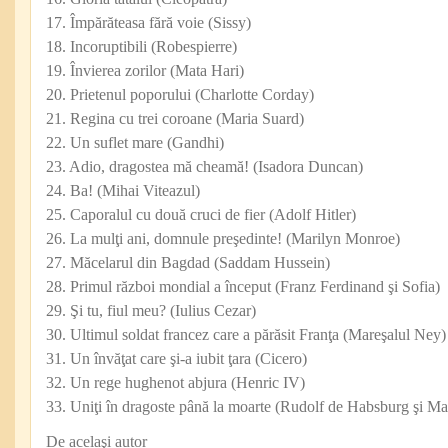
17. Împărăteasa fără voie (Sissy)
18. Incoruptibili (Robespierre)
19. Învierea zorilor (Mata Hari)
20. Prietenul poporului (Charlotte Corday)
21. Regina cu trei coroane (Maria Suard)
22. Un suflet mare (Gandhi)
23. Adio, dragostea mă cheamă! (Isadora Duncan)
24. Ba! (Mihai Viteazul)
25. Caporalul cu două cruci de fier (Adolf Hitler)
26. La mulţi ani, domnule preşedinte! (Marilyn Monroe)
27. Măcelarul din Bagdad (Saddam Hussein)
28. Primul război mondial a început (Franz Ferdinand şi Sofia)
29. Şi tu, fiul meu? (Iulius Cezar)
30. Ultimul soldat francez care a părăsit Franţa (Mareşalul Ney)
31. Un învăţat care şi-a iubit ţara (Cicero)
32. Un rege hughenot abjura (Henric IV)
33. Uniţi în dragoste până la moarte (Rudolf de Habsburg şi Ma
De acelaşi autor