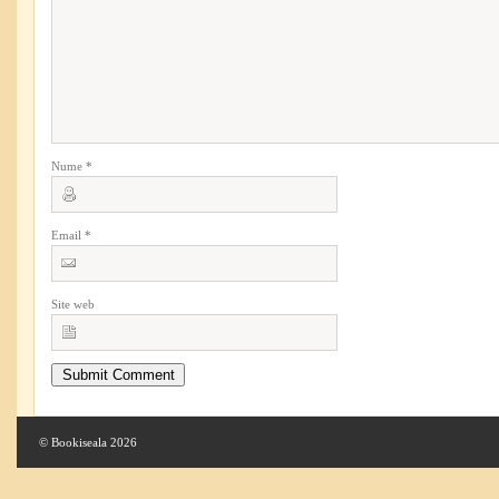
Nume
*
Email
*
Site web
© Bookiseala 2026