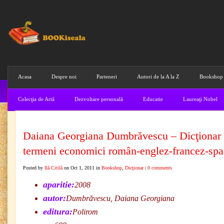
Acasa
Despre noi
Parteneri
Autori de la A la Z
Bookshop
Colecţia de Artă
Dezvoltare personală
Educatie
Laureaţi Nobel
Daiana Georgiana Dumbrăvescu – Dicţionar
termeni economici român-englez-francez-spa
Posted by
Ilă Citilă
on Oct 1, 2011 in
Bookshop
,
Dicţionar
|
0 comments
aparitie:
2008
autor:
Dumbrăvescu, Daiana Georgiana
editura:
Polirom