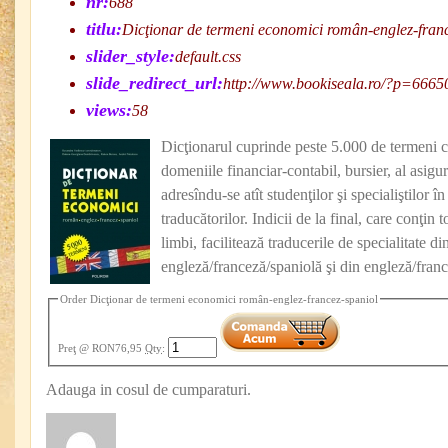
nr:
688
titlu:
Dicţionar de termeni economici român-englez-fran
slider_style:
default.css
slide_redirect_url:
http://www.bookiseala.ro/?p=6665
views:
58
Dicţionarul cuprinde peste 5.000 de termeni cu
domeniile financiar-contabil, bursier, al asigură
adresîndu-se atît studenţilor şi specialiştilor 
traducătorilor. Indicii de la final, care conţin t
limbi, facilitează traducerile de specialitate d
engleză/franceză/spaniolă şi din engleză/fran
Order Dicţionar de termeni economici român-englez-francez-spaniol
Preţ
@ RON76,95
Qty
:
Adauga in cosul de cumparaturi.