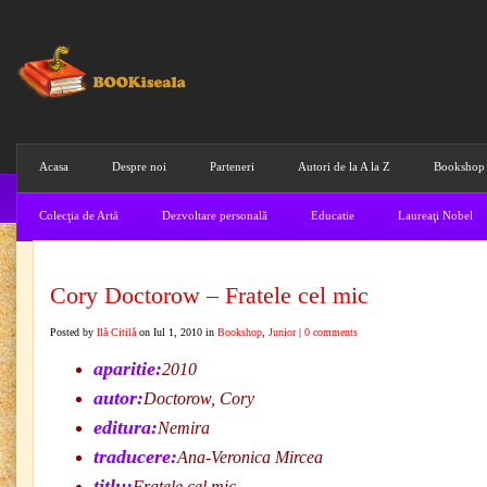
Acasa
Despre noi
Parteneri
Autori de la A la Z
Bookshop
Colecţia de Artă
Dezvoltare personală
Educatie
Laureaţi Nobel
Cory Doctorow – Fratele cel mic
Posted by
Ilă Citilă
on Iul 1, 2010 in
Bookshop
,
Junior
|
0 comments
aparitie:
2010
autor:
Doctorow, Cory
editura:
Nemira
traducere:
Ana-Veronica Mircea
titlu:
Fratele cel mic