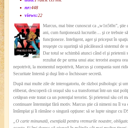
nr:
448
views:
22
Marcus, mai bine cunoscut ca „w1n5t0n”, ştie d
ani, cum funţionează lucrurile… şi ce trebuie să
funcţioneze. Inteligent, ager şi priceput în spaţiu
reuşeşte cu uşurinţă să păcălească sistemul de s
Dar totul se schimbă atunci când el şi prietenii s
rezultat de pe urma unui atac terorist asupra or
nepotrivit, la momentul nepotrivit, Marcus şi compania sunt rid
Securitate Internă şi duşi într-o închisoare secretă.
După mai multe zile de interogatoriu, de război psihologic şi umil
eliberat, descoperă că oraşul său s-a transformat într-un stat poliţ
cetăţean este tratat ca un potenţial terorist. Şi prietenul său cel m
continuare întemniţat fără motiv. Marcus ştie că nimeni nu îl va 
întâmplat şi îi rămâne o singură opţiune: să se lupte singur cu D
„O carte minunată, esenţială pentru vremurile noastre, obligat
acesta. Şi îmi doresc să ajungă în mâinile cât mai multor tineri i