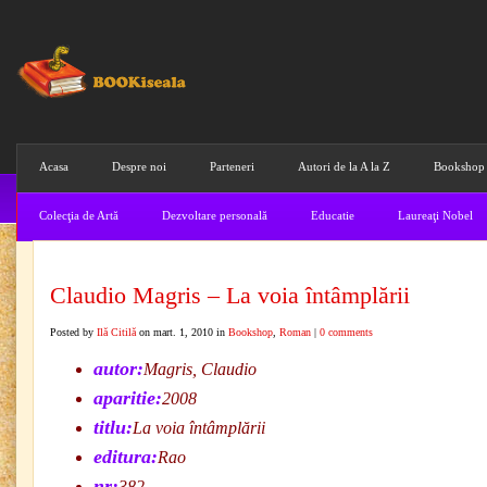
Acasa
Despre noi
Parteneri
Autori de la A la Z
Bookshop
Colecţia de Artă
Dezvoltare personală
Educatie
Laureaţi Nobel
Claudio Magris – La voia întâmplării
Posted by
Ilă Citilă
on mart. 1, 2010 in
Bookshop
,
Roman
|
0 comments
autor:
Magris, Claudio
aparitie:
2008
titlu:
La voia întâmplării
editura:
Rao
nr:
382