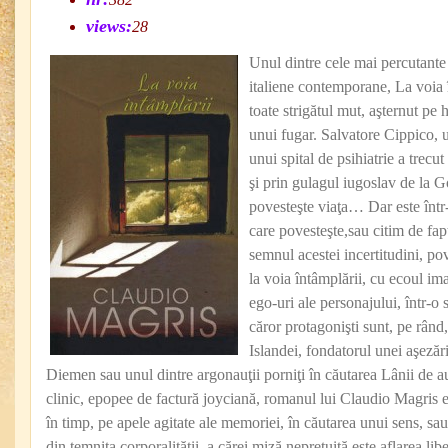
views:
28
Unul dintre cele mai percutante 
italiene contemporane, La voia î
toate strigătul mut, aşternut pe h
unui fugar. Salvatore Cippico, u
unui spital de psihiatrie a trecut
şi prin gulagul iugoslav de la G
povesteşte viaţa… Dar este într
care povesteşte,sau citim de fapt
semnul acestei incertitudini, po
la voia întâmplării, cu ecoul ima
ego-uri ale personajului, într-o s
căror protagonişti sunt, pe rând
Islandei, fondatorul unei aşezăr
Diemen sau unul dintre argonauţii porniţi în căutarea Lânii de a
clinic, epopee de factură joyciană, romanul lui Claudio Magris e
în timp, pe apele agitate ale memoriei, în căutarea unui sens, sau 
din temniţa corporalităţii, a cărei miză nepreţuită este aflarea liber