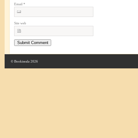
Email
*
Site web
© Bookiseala 2026