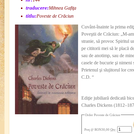
traducere:
Mihnea Gafiţa
titlu:
Poveste de Crăciun
Cuvânt-înainte la prima edi
Poveştii de Crăciun: „M-am s
stranie, să provoc Spiritul u
pe cititorii mei să le placă de
sau de anotimp, sau de mine
casele de bucurie şi nimeni 
Prietenul şi slujitorul lor cr
C.D. “
Ediţie jubiliară dedicată bice
Charles Dickens (1812–187
Order Poveste de Crăciun
Preţ
@ RON30,00
Qty
: