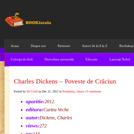
Acasa
Despre noi
Parteneri
Autori de la A la Z
Bookshop
Colecţia de Artă
Dezvoltare personală
Educatie
Laureaţi Nobel
Charles Dickens – Poveste de Crăciun
Posted by
Ilă Citilă
on Dec 12, 2012 in
Bookshop
,
Junior
|
0 comments
aparitie:
2012
editura:
Curtea Veche
autor:
Dickens, Charles
views:
272
nr:
144