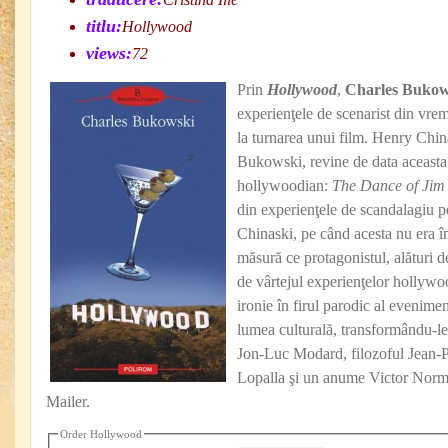
titlu:
Hollywood
views:
72
Prin
Hollywood
,
Charles Bukow
experienţele de scenarist din vre
la turnarea unui film. Henry China
Bukowski, revine de data aceasta
hollywoodian:
The Dance of Ji
din experienţele de scandalagiu pe
Chinaski, pe când acesta nu era î
măsură ce protagonistul, alături de
de vârtejul experienţelor hollyw
ironie în firul parodic al evenim
lumea culturală, transformându‑le
Jon‑Luc Modard, filozoful Jean‑
Lopalla şi un anume Victor Nor
Mailer.
Order Hollywood