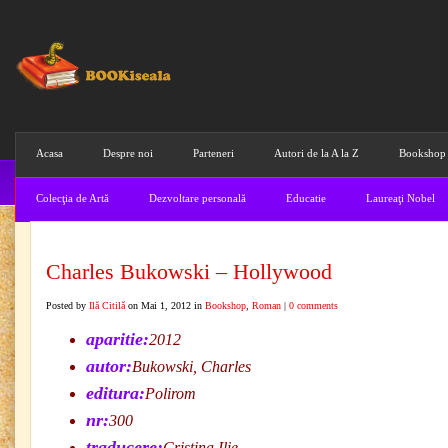
Acasa
Despre noi
Parteneri
Autori de la A la Z
Bookshop
Colecţia de Artă
Dezvoltare personală
Educatie
Laureaţi Nobel
Charles Bukowski – Hollywood
Posted by
Ilă Citilă
on Mai 1, 2012 in
Bookshop
,
Roman
|
0 comments
aparitie:
2012
autor:
Bukowski, Charles
editura:
Polirom
nr:
300
traducere:
Cristina Ilie