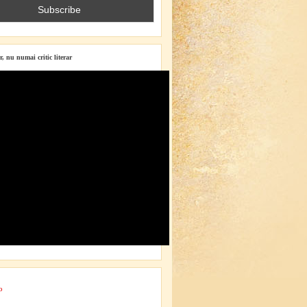
r, nu numai critic literar
o