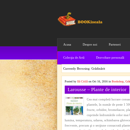
Acasa
Despre noi
Parteneri
Colecţia de Artă
Dezvoltare personală
Currently Browsing: Grădinărit
Posted by
Ilă Citilă
on Oct 16, 2016 in
Bookshop
,
Grăd
Larousse – Plante de interior
Cea mai completă lucrare consacra
plantele, în număr de peste 1 500,
fructe, orhidee, bromeliacee, pla
cuprinde îndrumările celor mai bu
lumina, temperatura, udarea, schimbarea ghivecelor
frecvente, precum şi o secţiune consacrată plantel