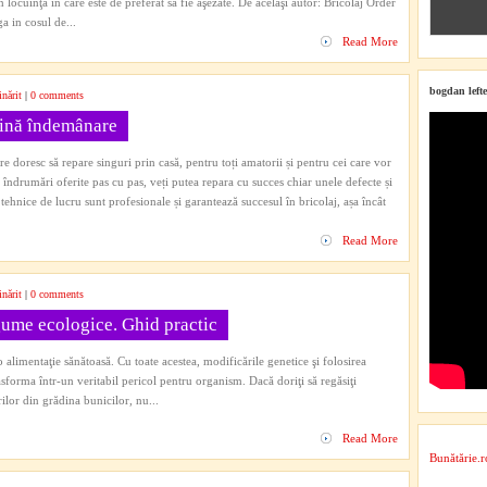
din locuinţă în care este de preferat să fie aşezate. De acelaşi autor: Bricolaj Order
 in cosul de...
Read More
bogdan lefte
nărit
|
0 comments
țină îndemânare
e doresc să repare singuri prin casă, pentru toți amatorii și pentru cei care vor
n îndrumări oferite pas cu pas, veți putea repara cu succes chiar unele defecte și
 tehnice de lucru sunt profesionale și garantează succesul în bricolaj, așa încât
Read More
nărit
|
0 comments
ume ecologice. Ghid practic
alimentaţie sănătoasă. Cu toate acestea, modificările genetice şi folosirea
sforma într-un veritabil pericol pentru organism. Dacă doriţi să regăsiţi
ilor din grădina bunicilor, nu...
Read More
Bunătărie.r