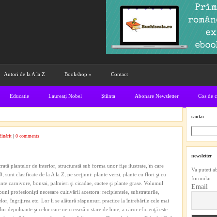
Autori de la A la Z
Bookshop
»
Contact
Educatie
Laureaţi Nobel
Ştiinta
Abonare Newsletter
Cos de 
cauta:
inărit
|
0 comments
newsletter
tă plantelor de interior, structurată sub forma unor fişe ilustrate, în care
Va puteti a
 sunt clasificate de la A la Z, pe secţiuni: plante verzi, plante cu flori şi cu
formular:
nte carnivore, bonsai, palmieri şi cicadae, cactee şi plante grase. Volumul
Email
ni profesionişti necesare cultivării acestora: recipientele, substraturile,
, îngrijirea etc. Lor li se alătură răspunsuri practice la întrebările cele mai
or depoluante şi celor care ne creează o stare de bine, a căror eficienţă este