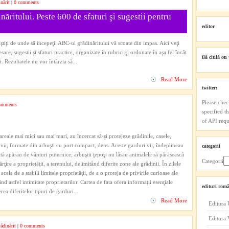
nărit
|
0 comments
ăritului. Peste 600 de sfaturi şi sugestii pentru
editor
 ştiţi de unde să începeţi. ABC-ul grădinăritului vă scoate din impas. Aici veţi
sare, sugestii şi sfaturi practice, organizate în rubrici şi ordonate în aşa fel încât
ilă citilă on 
i. Rezultatele nu vor întârzia să...
Read More
twitter:
Please chec
omments
specified t
of API reque
areale mai mici sau mai mari, au încercat să-şi protejeze grădinile, casele,
 vii, formate din arbuşti cu port compact, dens. Aceste garduri vii, îndeplineau
categorii
altă apărau de vânturi puternice; arbuştii ţepoşi nu lăsau animalele să părăsească
Categorii
ţire a proprietăţii, a terenului, delimitând diferite zone ale grădinii. În zilele
cela de a stabili limitele proprietăţii, de a o proteja de privirile curioase ale
ind astfel intimitate proprietarilor. Cartea de fata ofera informaţii esenţiale
edituri româ
rea diferitelor tipuri de garduri...
Read More
Editura 
Editura
ădinărit
|
0 comments