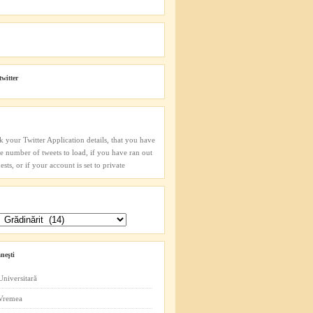
twitter
k your Twitter Application details, that you have
he number of tweets to load, if you have ran out
sts, or if your account is set to private
neşti
Universitară
 Vremea