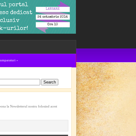
cumparaturi
»
bona la Newsletterul nostru folosind acest