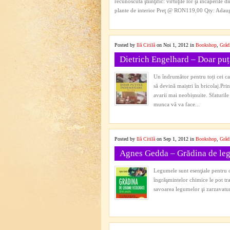
recunoscută ştiinţific: virtuţile lor şi încăperile 
plante de interior Preţ @ RON119,00 Qty: Adauga
Posted by
Ilă Citilă
on Noi 1, 2012 in
Bookshop
,
Grădi
Dietrich Engelhard – Doar pu
Un îndrumător pentru toți cei car
să devină maiștri în bricolaj.Pri
avarii mai neobișnuite. Sfaturile
munca vă va face...
Posted by
Ilă Citilă
on Sep 1, 2012 in
Bookshop
,
Grădi
Agnes Gedda – Grădina de leg
Legumele sunt esenţiale pentru o 
îngrăşmintelor chimice le pot tra
savoarea legumelor şi zarzavatur