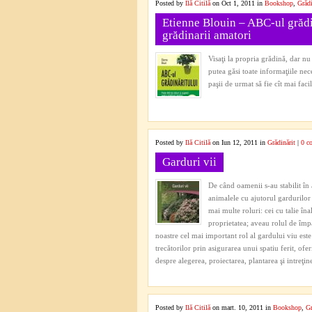
Posted by
Ilă Citilă
on Oct 1, 2011 in
Bookshop
,
Grădi
Etienne Blouin – ABC-ul grădin
grădinarii amatori
Visaţi la propria grădină, dar nu
putea găsi toate informaţiile nece
paşii de urmat să fie cît mai facil
Posted by
Ilă Citilă
on Iun 12, 2011 in
Grădinărit
|
0 c
Garduri vii
De când oamenii s-au stabilit în 
animalele cu ajutorul gardurilor
mai multe roluri: cei cu talie în
proprietatea; aveau rolul de împăr
noastre cel mai important rol al gardului viu este a
trecătorilor prin asigurarea unui spatiu ferit, ofer
despre alegerea, proiectarea, plantarea şi intreţine
Posted by
Ilă Citilă
on mart. 10, 2011 in
Bookshop
,
Gr