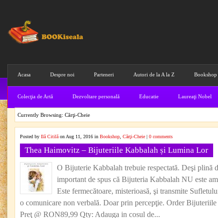
Acasa
Despre noi
Parteneri
Autori de la A la Z
Bookshop
Colecţia de Artă
Dezvoltare personală
Educatie
Laureaţi Nobel
Currently Browsing: Cărţi-Cheie
Posted by
Ilă Citilă
on Aug 11, 2016 in
Bookshop
,
Cărţi-Cheie
|
0 comments
Thea Haimovitz – Bijuteriile Kabbalah și Lumina Lor
O Bijuterie Kabbalah trebuie respectată. Deşi plină d
important de spus că Bijuteria Kabbalah NU este amu
Este fermecătoare, misterioasă, şi transmite Sufletului
o comunicare non verbală. Doar prin percepţie. Order Bijuterii
Preţ @ RON89,99 Qty: Adauga in cosul de...