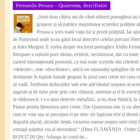
Fernando Pessoa – Quaresma, descifrator
„Sunt doar câțiva ani de când editorii portughezi au r
grupeze și să publice majoritatea scrierilor polițiste
Pessoa a scris toată viața lui și proză polițistă. Iar 
de Panteonul unde și-au găsit locul detectivi celebri precum Sh
și Jules Maigret. E vorba despre doctorul portughez Abílio Fern
întrupare a rațiunii pure rămas, evident, necunoscut, dar cu toate 
carieră internațională postumă, ca mai toate scrierile din celebrul
«detectiv», este «descifrator», adică un raționalist spărgător de e
deslușește în faptele banale grupate în jurul unei crime tot ceea 
să vadă. Simfonia deducțiilor sale este adevăratul suspans al acest
sugestii și de false piste prin care cititorul, antrenat și el în exerciț
se rătăcească. I s-a spus detectiv metafizic, și nu doar fiindcă, l
Platon pentru lămurirea unei crime. Dar Quaresma este și un alter
cum se voia sau se percepea el pe sine: un logician trist și destul 
degrabă placid, alcoolic timid, victorios numai asupra unei vieți fi
extragă palpitul viu al dezordinii.“ (Dinu FLĂMÂND) Order Q
RON37,00 Qty: Adauga in cosul de...