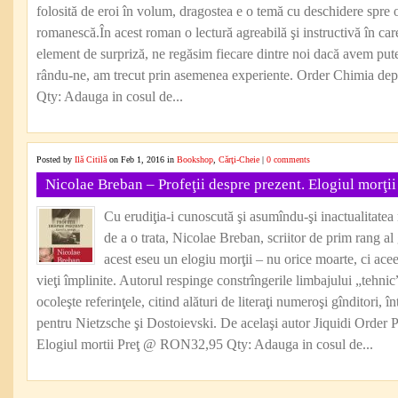
folosită de eroi în volum, dragostea e o temă cu deschidere spre 
romanescă.În acest roman o lectură agreabilă şi instructivă în care
element de surpriză, ne regăsim fiecare dintre noi dacă avem pute
rându-ne, am trecut prin asemenea experiente. Order Chimia de
Qty: Adauga in cosul de...
Posted by
Ilă Citilă
on Feb 1, 2016 in
Bookshop
,
Cărţi-Cheie
|
0 comments
Nicolae Breban – Profeţii despre prezent. Elogiul morţii
Cu erudiţia-i cunoscută şi asumîndu-şi inactualitatea 
de a o trata, Nicolae Breban, scriitor de prim rang al 
acest eseu un elogiu morţii – nu orice moarte, ci aceea
vieţi împlinite. Autorul respinge constrîngerile limbajului „tehnic” 
ocoleşte referinţele, citind alături de literaţi numeroşi gînditori, î
pentru Nietzsche şi Dostoievski. De acelaşi autor Jiquidi Order P
Elogiul mortii Preţ @ RON32,95 Qty: Adauga in cosul de...