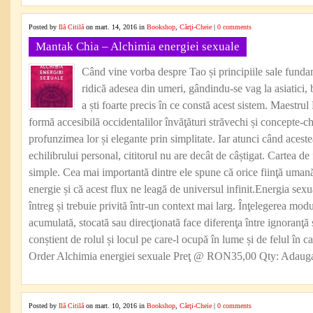
Posted by
Ilă Citilă
on mart. 14, 2016 in
Bookshop
,
Cărţi-Cheie
|
0 comments
Mantak Chia – Alchimia energiei sexuale
Când vine vorba despre Tao și principiile sale funda
ridică adesea din umeri, gândindu-se vag la asiatici, b
a ști foarte precis în ce constă acest sistem. Maestru
formă accesibilă occidentalilor învăţături străvechi și concepte-c
profunzimea lor și elegante prin simplitate. Iar atunci când aceste
echilibrului personal, cititorul nu are decât de câștigat. Cartea de
simple. Cea mai importantă dintre ele spune că orice fiinţă umană
energie și că acest flux ne leagă de universul infinit.Energia sexu
întreg și trebuie privită într-un context mai larg. Înţelegerea modu
acumulată, stocată sau direcţionată face diferenţa între ignoranţ
conștient de rolul și locul pe care-l ocupă în lume și de felul în ca
Order Alchimia energiei sexuale Preţ @ RON35,00 Qty: Adauga 
Posted by
Ilă Citilă
on mart. 10, 2016 in
Bookshop
,
Cărţi-Cheie
|
0 comments