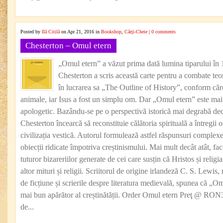
Posted by
Ilă Citilă
on Apr 21, 2016 in
Bookshop
,
Cărţi-Cheie
|
0 comments
Chesterton – Omul etern
„Omul etern” a văzut prima dată lumina tiparului în
Chesterton a scris această carte pentru a combate teo
în lucrarea sa „The Outline of History”, conform căr
animale, iar Isus a fost un simplu om. Dar „Omul etern” este ma
apologetic. Bazându-se pe o perspectivă istorică mai degrabă dec
Chesterton încearcă să reconstituie călătoria spirituală a întregii 
civilizația vestică. Autorul formulează astfel răspunsuri complexe 
obiecții ridicate împotriva creștinismului. Mai mult decât atât, fa
tuturor bizareriilor generate de cei care susțin că Hristos și religia
altor mituri și religii. Scriitorul de origine irlandeză C. S. Lewis
de ficțiune și scrierile despre literatura medievală, spunea că „O
mai bun apărător al creștinătății. Order Omul etern Preţ @ RON
de...