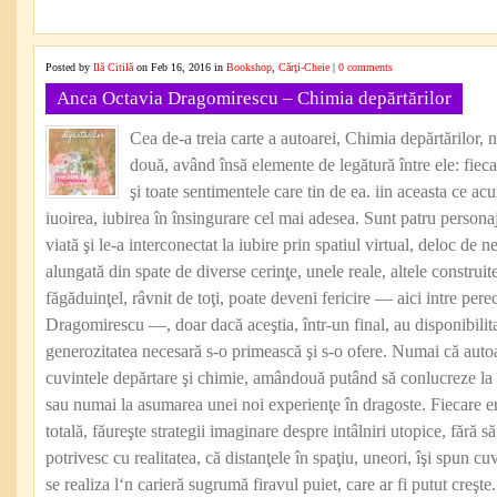
Posted by
Ilă Citilă
on Feb 16, 2016 in
Bookshop
,
Cărţi-Cheie
|
0 comments
Anca Octavia Dragomirescu – Chimia depărtărilor
Cea de-a treia carte a autoarei, Chimia depărtărilor, nu
două, având însă elemente de legătură între ele: fiec
şi toate sentimentele care tin de ea. iin aceasta ce a
iuoirea, iubirea în însingurare cel mai adesea. Sunt patru persona
viată şi le-a interconectat la iubire prin spatiul virtual, deloc de n
alungată din spate de diverse cerinţe, unele reale, altele construi
făgăduinţel, râvnit de toţi, poate deveni fericire — aici intre pere
Dragomirescu —, doar dacă aceştia, într-un final, au disponibilita
generozitatea necesară s-o primească şi s-o ofere. Numai că autoa
cuvintele depărtare şi chimie, amândouă putând să conlucreze la î
sau numai la asumarea unei noi experienţe în dragoste. Fiecare ero
totală, făureşte strategii imaginare despre intâlniri utopice, fără să
potrivesc cu realitatea, că distanţele în spaţiu, uneori, îşi spun cuv
se realiza l‘n carieră sugrumă firavul puiet, care ar fi putut creşte.