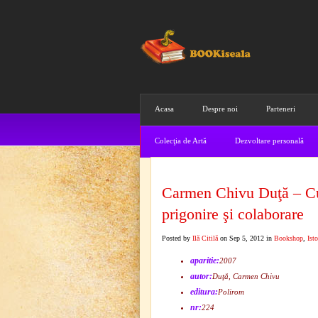
Acasa
Despre noi
Parteneri
Colecţia de Artă
Dezvoltare personală
Carmen Chivu Duţă – Cu
prigonire şi colaborare
Posted by
Ilă Citilă
on Sep 5, 2012 in
Bookshop
,
Isto
aparitie:
2007
autor:
Duţă, Carmen Chivu
editura:
Polirom
nr:
224