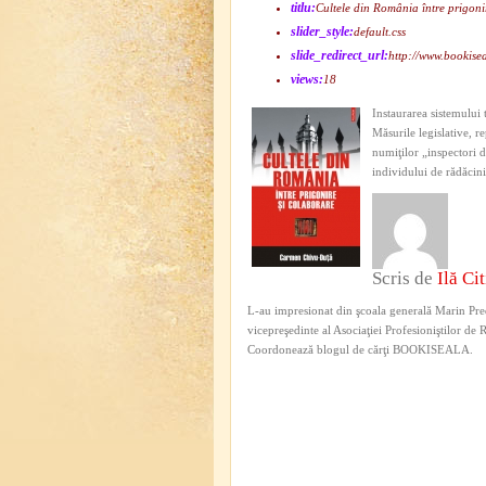
titlu:
Cultele din România între prigoni
slider_style:
default.css
slide_redirect_url:
http://www.bookis
views:
18
Instaurarea sistemului 
Măsurile legislative, 
numiţilor „inspectori d
individului de rădăcinil
Scris de
Ilă Cit
L-au impresionat din şcoala generală Marin Pred
vicepreşedinte al Asociaţiei Profesioniştilor de
Coordonează blogul de cărţi BOOKISEALA.