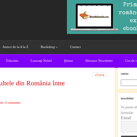
Autori de la A la Z
Bookshop
»
Contact
Educatie
Laureaţi Nobel
Ştiinta
Abonare Newsletter
Cos de 
cauta:
ltele din România între
newsletter
rie
|
0 comments
Va puteti a
formular:
Email