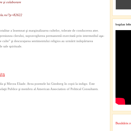
re şi colaborare
eala.ro/?p=82622
bogdan lefte
totalitar a însemnat şi marginalizarea cultelor, tolerate de conducerea atee.
represiunea clerului, supravegherea permanentă exercitată prin intermediul aşa-
e culte” şi descurajarea sentimentului religios au urmărit indepărtarea
e sale spirituale.
ilă
a şi Mircea Eliade. Avea poemele lui Ginsberg în copii la indigo. Este
 Relaţii Publice şi membru al American Association of Political Consultants.
Bunătărie.r