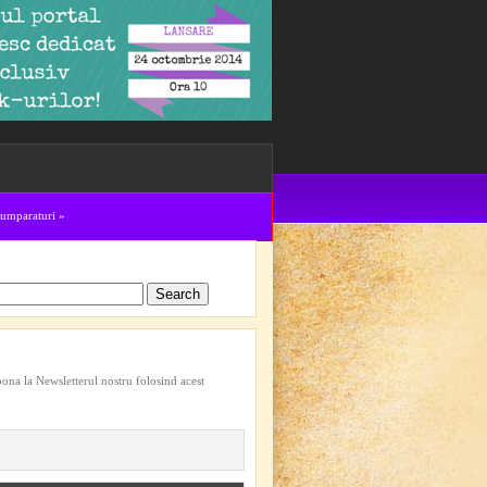
cumparaturi
»
bona la Newsletterul nostru folosind acest