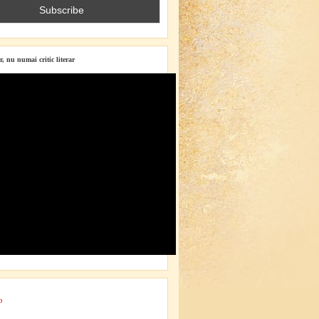
r, nu numai critic literar
o