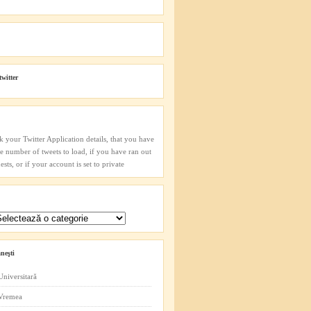
twitter
k your Twitter Application details, that you have
he number of tweets to load, if you have ran out
sts, or if your account is set to private
neşti
Universitară
 Vremea