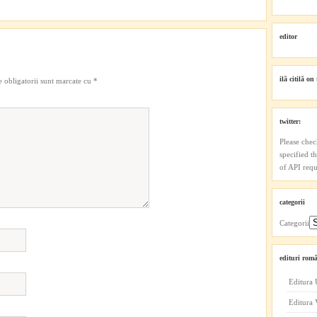
editor
ilă citilă on 
 obligatorii sunt marcate cu
*
twitter:
Please chec
specified t
of API reque
categorii
Categorii
edituri româ
Editura 
Editura