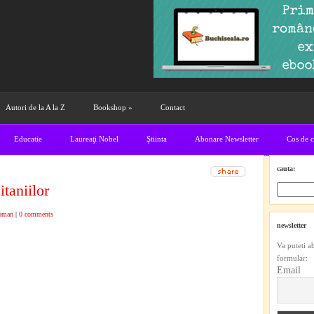
Autori de la A la Z
Bookshop
»
Contact
Educatie
Laureaţi Nobel
Ştiinta
Abonare Newsletter
Cos de 
cauta:
taniilor
oman
|
0 comments
newsletter
Va puteti a
formular:
Email