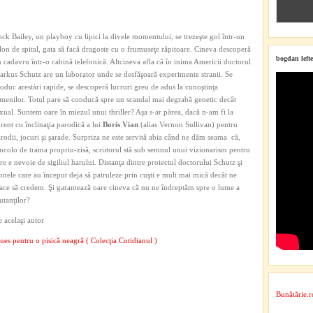
ck Bailey, un playboy cu lipici la divele momentului, se trezeşte gol într-un
lon de spital, gata să facă dragoste cu o frumuseţe răpitoare. Cineva descoperă
bogdan lefte
 cadavru într-o cabină telefonică. Altcineva afla că în inima Americii doctorul
rkus Schutz are un laborator unde se desfăşoară experimente stranii. Se
oduc arestări rapide, se descoperă lucruri greu de adus la cunoştinţa
menilor. Totul pare să conducă spre un scandal mai degrabă genetic decât
xual. Suntem oare în miezul unui thriller? Aşa s-ar părea, dacă n-am fi la
rent cu înclinaţia parodică a lui
Boris Vian
(alias Vernon Sullivan) pentru
rodii, jocuri şi şarade. Surpriza ne este servită abia când ne dăm seama că,
ncolo de trama propriu-zisă, scriitorul stă sub semnul unui vizionarism pentru
re e nevoie de sigiliul harului. Distanţa dintre proiectul doctorului Schutz şi
onele care au început deja să patruleze prin cuşti e mult mai mică decât ne
ace să credem. Şi garantează oare cineva că nu ne îndreptăm spre o lume a
tanţilor?
 acelaşi autor
ues pentru o pisică neagră ( Colecţia Cotidianul )
Bunătărie.r