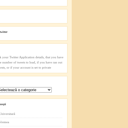
twitter
k your Twitter Application details, that you have
he number of tweets to load, if you have ran out
sts, or if your account is set to private
neşti
Universitară
 Vremea