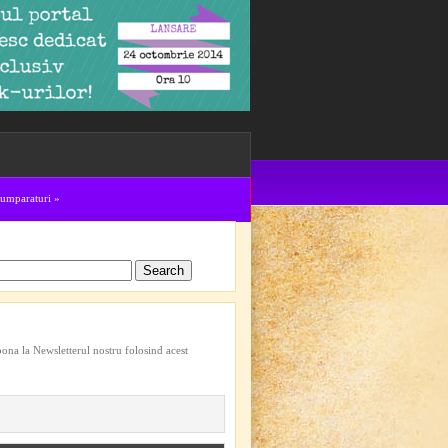
cumparaturi
»
bona la Newsletterul nostru folosind acest