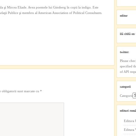
a şi Mircea Eliade. Avea poemele lui Ginsberg în copii la indigo. Este
 Relaţii Publice şi membru al American Association of Political Consultants.
editor
ilă citilă on 
twitter:
Please chec
specified t
of API reque
categorii
 obligatorii sunt marcate cu
*
Categorii
edituri româ
Editura 
Editura