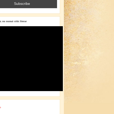
r, nu numai critic literar
o