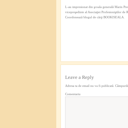
L-au impresionat din şcoala generală Marin Pred
vicepreşedinte al Asociaţiei Profesioniştilor de
Coordonează blogul de cărţi BOOKISEALA.
Leave a Reply
Adresa ta de email nu va fi publicată.
Câmpurile
Comentariu