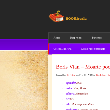
Acasa
Despre noi
Parteneri
Colecţia de Artă
Dezvoltare personală
Boris Vian – Moarte poci
Posted by
Ilă Citilă
on Feb 10, 2009 in
Bookshop
,
R
aparitie:
2005
autor:
Vian, Boris
editura:
Humanitas
nr:
176
titlu:
Moarte pocitaniilor
traducere:
Gabriela Abaluta