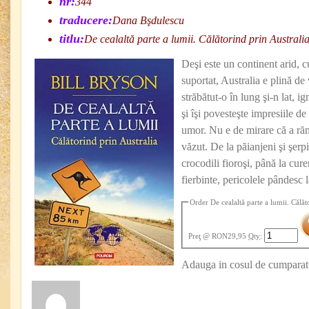
nr:
344
traducere:
Dana Bşdulescu
titlu:
De cealaltă parte a lumii. Călătorind prin Australi
Deşi este un continent arid, 
suportat, Australia e plină de
străbătut-o în lung şi-n lat, ig
şi îşi povesteşte impresiile de 
umor. Nu e de mirare că a ră
văzut. De la păianjeni şi şerpi 
crocodili fioroşi, până la cure
fierbinte, pericolele pândesc l
Order De cealaltă parte a lumii. Călăt
Preţ
@ RON29,95
Qty
:
Adauga in cosul de cumparat