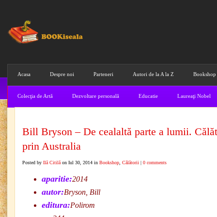
Acasa
Despre noi
Parteneri
Autori de la A la Z
Bookshop
Colecţia de Artă
Dezvoltare personală
Educatie
Laureaţi Nobel
Bill Bryson – De cealaltă parte a lumii. Călă
prin Australia
Posted by
Ilă Citilă
on Iul 30, 2014 in
Bookshop
,
Călătorii
|
0 comments
aparitie:
2014
autor:
Bryson, Bill
editura:
Polirom