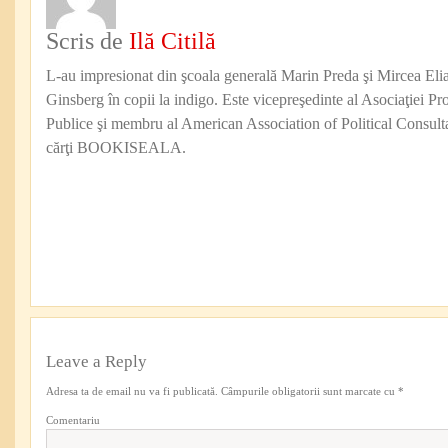
Scris de
Ilă Citilă
L-au impresionat din şcoala generală Marin Preda şi Mircea Eli
Ginsberg în copii la indigo. Este vicepreşedinte al Asociaţiei Pro
Publice şi membru al American Association of Political Consul
cărţi BOOKISEALA.
Leave a Reply
Adresa ta de email nu va fi publicată.
Câmpurile obligatorii sunt marcate cu
*
Comentariu