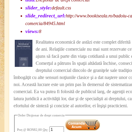
slider_style:
default.css
slide_redirect_url:
http://www.bookiseala.ro/badoiu-cat
comercia/84945.html
views:
8
Realitatea economică de astăzi este complet diferită
de ani. Relaţiile comerciale nu mai sunt rezervate celor
ajuns să facă parte din viaţa cotidiană a unui public 
Comerţul a pătruns în spaţii altădată închise, conseci
dreptului comercial dincolo de graniţele sale tradiţi
îmbogăţit cu alte sensuri noţiunile clasice şi a dat naştere unor con
noi. Această lucrare este un prim pas în demersul de sistematizar
comercial. Ea va putea fi folosită de publicul larg, de agenţii ec
latura juridică a activităţii lor, dar şi de specialişti ai dreptului, 
efortului de sinteză şi concizie al autorilor, ei înşişi practicieni.
Order Dicţionar de drept comercia
Preț
@ RON82,00
Qty
: