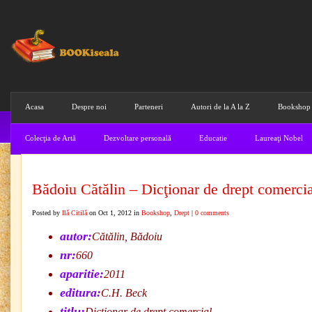
Acasa
Despre noi
Parteneri
Autori de la A la Z
Bookshop
Colecţia de Artă
Dezvoltare personală
Educatie
Laureaţi Nobel
Bădoiu Cătălin – Dicţionar de drept comercia
Posted by
Ilă Citilă
on Oct 1, 2012 in
Bookshop
,
Drept
|
0 comments
autor:
Cătălin, Bădoiu
nr:
660
aparitie:
2011
editura:
C.H. Beck
titlu:
Dicţionar de drept comercial