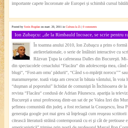
importante capete încoronate ale Europei și schimbă cursul bătălii
Posted by
Sorin Bogdan
on mart. 20, 2011 in
Cultura la Zi
|
0 comments
Ion Zubaşcu: „de la Rimbauld încoace, se scrie pentru ra
În toamna anului 2010, Ion Zubaşcu a prins o formă d
atelierelationale, o serie de întâlniri interactive cu scr
Răzvan Ţupa la cafeneaua Dalles din Bucureşti. Mi-
din spectacolele cenaclului “Flacăra“ din adolescenţa mea, când c
blugi“, “Fost-am omu’ pădurii“, “Când s-o-mpărţit norocu’’” sa
maramureşene. toată viaţa am crescut în bătaia vântului, în voia
“duşman al poporului” lichidat de comunişti în Închisoarea de la
revista “Flacăra“ condusă de Adrian Păunescu. apariţia la televizi
Bucureşti a unui profesoraş dintr-un sat de pe Valea Izei din Mun
şefimea comunistă din judeţ. a fost reclamat la Ceauşescu, însa P
generaţia google pot mai greu să înţeleagă cum reuşeau scriitori
citească literatură străină contemporană cu ei şi cât de pretioase 
americanistică” trimise prin poştă de profesorul Marcel Pop Corn