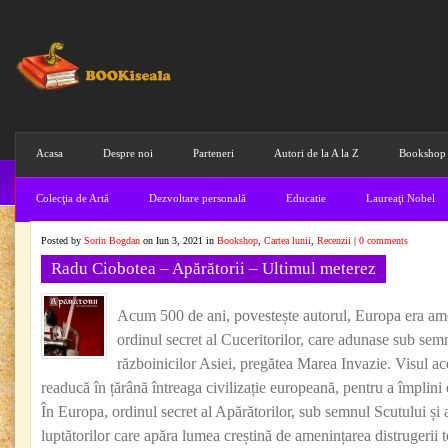
Acasa
Despre noi
Parteneri
Autori de la A la Z
Bookshop
Colecţia de Artă
Dezvoltare personală
Educatie
Laureaţi Nobel
Posted by
Sorin Bogdan
on Iun 3, 2021 in
Bookshop
,
Cartea lunii
,
Recenzii
|
0 comments
Radu Ciobotea – Apărătorii – Ultimul meterez
Acum 500 de ani, povestește autorul, Europa era ame
ordinul secret al Cuceritorilor, care adunase sub semnu
războinicilor Asiei, pregătea Marea Invazie. Visul ace
readucă în țărână întreaga civilizație europeană, pentru a împlini
În Europa, ordinul secret al Apărătorilor, sub semnul Scutului și a
luptătorilor care apăra lumea creștină de amenințarea distrugerii t