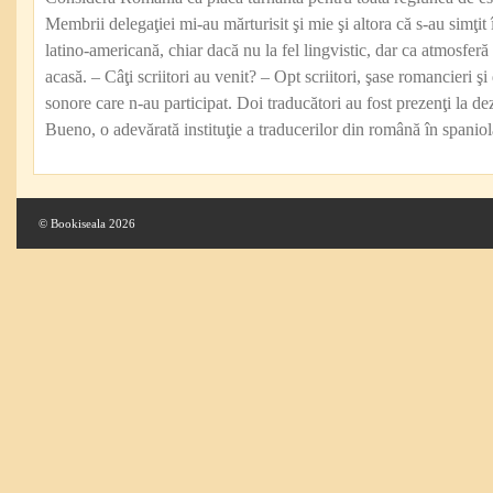
Membrii delegaţiei mi-au mărturisit şi mie şi altora că s-au simţit
latino-americană, chiar dacă nu la fel lingvistic, dar ca atmosferă 
acasă. – Câţi scriitori au venit? – Opt scriitori, şase romancieri 
sonore care n-au participat. Doi traducători au fost prezenţi la d
Bueno, o adevărată instituţie a traducerilor din română în spaniolă
© Bookiseala 2026