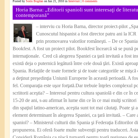
Posted by
Sorin Bogdan
on Iun 21, 2010 in
Interviuri
|
0 comments
Horia Barna: „Editorii spanioli sunt interesaţi de litera
contemporană”
– interviu cu Horia Barna, director proiect-pilot „Sp
Cunoscutul hispanist a fost director patru ani la IC
prin promovarea valorilor româneşti. – De ce Spania? 
Bookfest. A fost un proiect pilot. Bookfest încearcă să se pună pe
internaţionale. Cred că alegerea Spaniei ca ţară invitată a fost in
există deja o puternică legătură între cele două ţări. Există apro
Spania. Relaţiile de toate formele şi de toate categoriile se mişcă
a deţinut preşedinţia Uniunii Europene în această perioadă. A fos
fel. Comparaţia este uşor forţată.Dar trebuie înţeles complexul pol
scriitorii aceştia? – Interesul pentru cultura spaniolă e din ce în c
15-20 de ani, s-au afirmat în lume din ce în ce mai mulţi scriitori 
din spaţiul latino-american, aceştia sunt tot mai căutaţi. Poate şi 
element determinant în alegerea Spaniei, ca ţară invitată. – Care a
spaniol? – Ministerul culturii din Spania şi Federaţia Editorilor 
propunerea. Ei oferă foarte multe subvenţii pentru traduceri. Asta
Consideră România ca placă turnantă pentru toată regiunea de est