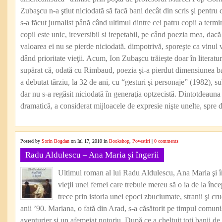
Zubaşcu n-a ştiut niciodată să facă bani decât din scris şi pentru 
s-a făcut jurnalist până când ultimul dintre cei patru copii a termi
copil este unic, ireversibil si irepetabil, pe când poezia mea, dacă
valoarea ei nu se pierde niciodată. dimpotrivă, sporeşte ca vinul 
dând prioritate vieţii. Acum, Ion Zubaşcu trăieşte doar în literatură
supărat că, odată cu Rimbaud, poezia şi-a pierdut dimensiunea ba
a debutat târziu, la 32 de ani, cu “gesturi şi personaje” (1982), su
dar nu s-a regăsit niciodată în generaţia optzecistă. Dintotdeauna 
dramatică, a considerat mijloacele de expresie nişte unelte, spre d
Posted by
Sorin Bogdan
on Iul 17, 2010 in
Bookshop
,
Povestiri
|
0 comments
Radu Aldulescu – Ana Maria şi îngerii
Ultimul roman al lui Radu Aldulescu, Ana Maria şi în
vieţii unei femei care trebuie mereu să o ia de la înc
trece prin istoria unei epoci zbuciumate, stranii şi c
anii ’90. Mariana, o fată din Arad, s-a căsătorit pe timpul comun
aventurier şi un afemeiat notoriu. După ce a cheltuit toţi banii de