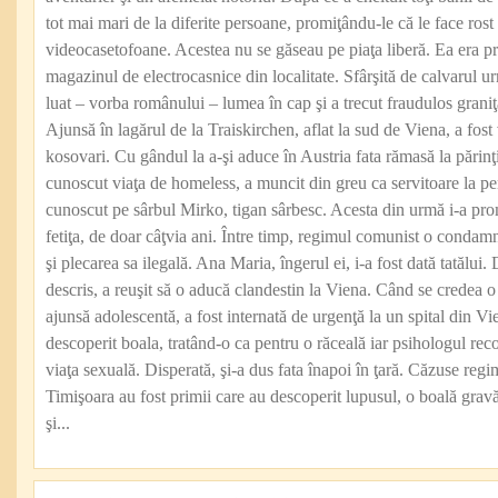
tot mai mari de la diferite persoane, promiţându-le că le face rost 
videocasetofoane. Acestea nu se găseau pe piaţa liberă. Ea era pr
magazinul de electrocasnice din localitate. Sfârşită de calvarul urm
luat – vorba românului – lumea în cap şi a trecut fraudulos gran
Ajunsă în lagărul de la Traiskirchen, aflat la sud de Viena, a fos
kosovari. Cu gândul la a-şi aduce în Austria fata rămasă la părinţi
cunoscut viaţa de homeless, a muncit din greu ca servitoare la p
cunoscut pe sârbul Mirko, tigan sârbesc. Acesta din urmă i-a prom
fetiţa, de doar câţvia ani. Între timp, regimul comunist o condamn
şi plecarea sa ilegală. Ana Maria, îngerul ei, i-a fost dată tatălu
descris, a reuşit să o aducă clandestin la Viena. Când se credea 
ajunsă adolescentă, a fost internată de urgenţă la un spital din V
descoperit boala, tratând-o ca pentru o răceală iar psihologul re
viaţa sexuală. Disperată, şi-a dus fata înapoi în ţară. Căzuse reg
Timişoara au fost primii care au descoperit lupusul, o boală gra
şi...