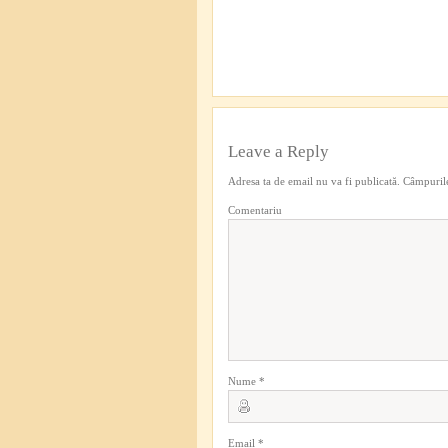
Leave a Reply
Adresa ta de email nu va fi publicată.
Câmpurile
Comentariu
Nume
*
Email
*