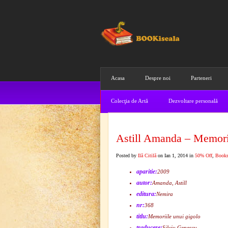
Acasa
Despre noi
Parteneri
Colecţia de Artă
Dezvoltare personală
Astill Amanda – Memorii
Posted by
Ilă Citilă
on Ian 1, 2014 in
50% Off
,
Book
aparitie:
2009
autor:
Amanda, Astill
editura:
Nemira
nr:
368
titlu:
Memoriile unui gigolo
traducere:
Silviu Genescu