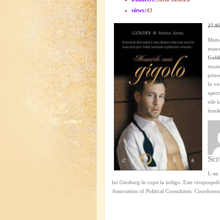
views:
43
27.9
Memor
mascu
Gol
muzic
petre
în vo
aşter
zile 
înmăr
Scr
L-au 
lui Ginsberg în copii la indigo. Este vicepreşed
Association of Political Consultants. Coordon