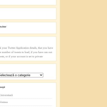
twitter
k your Twitter Application details, that you have
he number of tweets to load, if you have ran out
sts, or if your account is set to private
neşti
Universitară
 Vremea