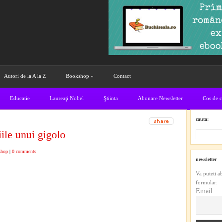
Autori de la A la Z
Bookshop
»
Contact
Educatie
Laureaţi Nobel
Ştiinta
Abonare Newsletter
Cos de 
cauta:
le unui gigolo
shop
|
0 comments
newsletter
Va puteti a
formular:
Email