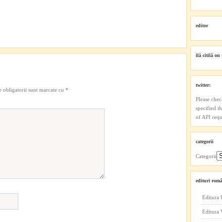
editor
ilă citilă on 
twitter:
 obligatorii sunt marcate cu
*
Please chec
specified t
of API reque
categorii
Categorii
edituri româ
Editura 
Editura