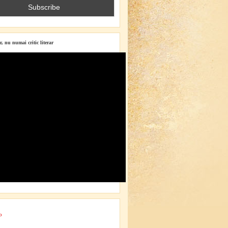
r, nu numai critic literar
o