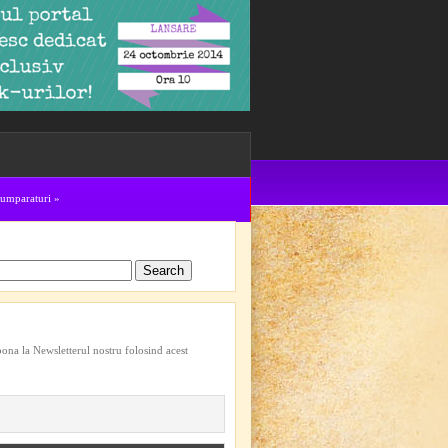
cumparaturi
»
bona la Newsletterul nostru folosind acest