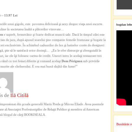
5
– 13.97 Lei
iile unui gigolo, este povestea delicioasă şi sexy despre viaţa unei escorte
bogdan lefte
line în societatea înaltă a plăcerilor vinovate…
den
e superb, fermecător şi foarte dedicat muncii sale. Dacă în timpul zilei este
ian de jazz, după apusul soarelui ţine companie femeile frumoase şi bogate la
ceri exclusiviste. În schimbul cadourilor de lux şi hainelor croite de designeri
gă, ştie să le satisfacă orice dorinţă… „Eu le ofer distracţie şi zbenguială în
nut, iar ele îşi folosesc cartea de credit. Uneori intru în acelaşi restaurant trei
la rând cu trei femei diferite şi comand acelaşi
Dom Pérignon
sub privirile
murite ale chelnerului. E cea mai bună slujbă din lume!”
is de
Ilă Citilă
impresionat din şcoala generală Marin Preda şi Mircea Eliade. Avea poemele
inte al Asociaţiei Profesioniştilor de Relaţii Publice şi membru al American
ează blogul de cărţi BOOKISEALA.
Bunătărie.r