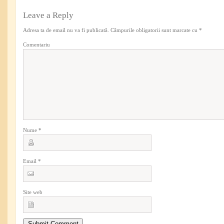
Leave a Reply
Adresa ta de email nu va fi publicată.
Câmpurile obligatorii sunt marcate cu
*
Comentariu
Nume
*
Email
*
Site web