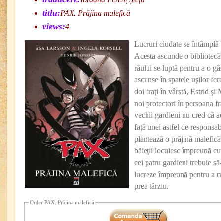
titlu:
PAX. Prăjina malefică
views:
4
Lucruri ciudate se întâmplă 
Acesta ascunde o bibliotecă s
răului se luptă pentru a o găs
ascunse în spatele uşilor fer
doi fraţi în vârstă, Estrid şi
noi protectori în persoana fr
vechii gardieni nu cred că ac
faţă unei astfel de responsab
plantează o prăjină malefică
băieţii locuiesc împreună cu 
cei patru gardieni trebuie să-
lucreze împreună pentru a ru
prea târziu.
Order PAX. Prăjina malefică