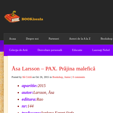
Acasa
Despre noi
Parteneri
Autori de la A la Z
Bookshop
Colecţia de Artă
Dezvoltare personală
Educatie
Laureaţi Nobel
Åsa Larsson – PAX. Prăjina malefică
Posted by
Ilă Citilă
on Oct 26, 2015 in
Bookshop
,
Junior
|
0 comments
aparitie:
2015
autor:
Larsson, Åsa
editura:
Rao
nr:
144
traducere:
Iordana Ferenț Ștefa