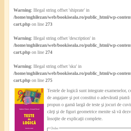
Warning
: Illegal string offset 'shiprate' in
/home/mghilezan/web/bookiseala.ro/public_html/wp-content
cart.php
on line
273
Warning
: Illegal string offset 'description' in
/home/mghilezan/web/bookiseala.ro/public_html/wp-content
cart.php
on line
274
Warning
: Illegal string offset 'sku' in
/home/mghilezan/web/bookiseala.ro/public_html/wp-content
cart.php
on line
275
Testele de logică sunt integrate examenelor, co
de angajare şi pot constitui o adevărată piatră
propun o gamă largă de teste şi jocuri de cuvi
cărţi şi de figuri geometrice menite să vă dezv
însoţite de explicaţii complete.
Order