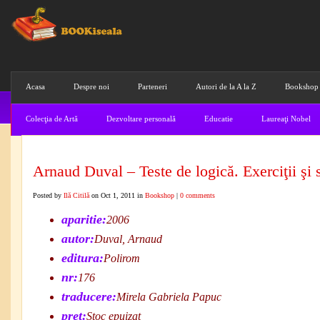
Acasa
Despre noi
Parteneri
Autori de la A la Z
Bookshop
Colecţia de Artă
Dezvoltare personală
Educatie
Laureaţi Nobel
Arnaud Duval – Teste de logică. Exerciţii şi s
Posted by
Ilă Citilă
on Oct 1, 2011 in
Bookshop
|
0 comments
aparitie:
2006
autor:
Duval, Arnaud
editura:
Polirom
nr:
176
traducere:
Mirela Gabriela Papuc
pret:
Stoc epuizat