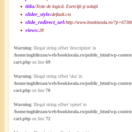
titlu:
Teste de logică. Exerciţii şi soluţii
slider_style:
default.css
slide_redirect_url:
http://www.bookiseala.ro/?p=6736
views:
28
Warning
: Illegal string offset 'description' in
/home/mghilezan/web/bookiseala.ro/public_html/wp-content
cart.php
on line
69
Warning
: Illegal string offset 'sku' in
/home/mghilezan/web/bookiseala.ro/public_html/wp-content
cart.php
on line
70
Warning
: Illegal string offset 'optset' in
/home/mghilezan/web/bookiseala.ro/public_html/wp-content
cart.php
on line
72