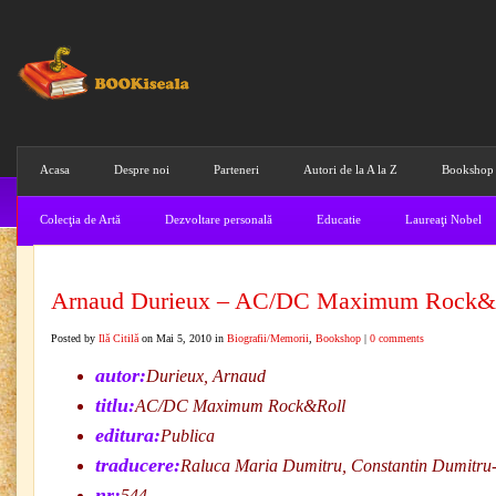
Acasa
Despre noi
Parteneri
Autori de la A la Z
Bookshop
Colecţia de Artă
Dezvoltare personală
Educatie
Laureaţi Nobel
Arnaud Durieux – AC/DC Maximum Rock&
Posted by
Ilă Citilă
on Mai 5, 2010 in
Biografii/Memorii
,
Bookshop
|
0 comments
autor:
Durieux, Arnaud
titlu:
AC/DC Maximum Rock&Roll
editura:
Publica
traducere:
Raluca Maria Dumitru, Constantin Dumitru-
nr:
544