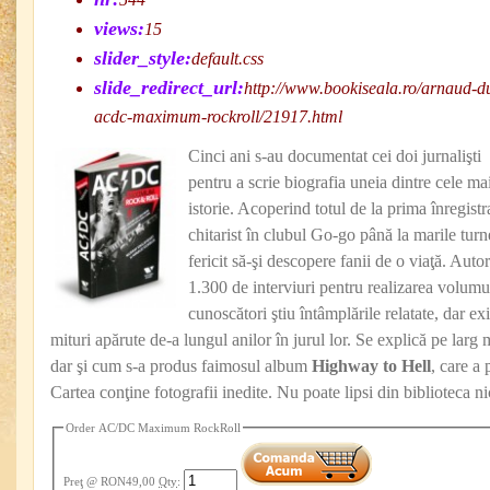
views:
15
slider_style:
default.css
slide_redirect_url:
http://www.bookiseala.ro/arnaud-d
acdc-maximum-rockroll/21917.html
Cinci ani s-au documentat cei doi jurnalişti
pentru a scrie biografia uneia dintre cele ma
istorie. Acoperind totul de la prima înregist
chitarist în clubul Go-go până la marile turn
fericit să-şi descopere fanii de o viaţă. Auto
1.300 de interviuri pentru realizarea volumu
cunoscători ştiu întâmplările relatate, dar exi
mituri apărute de-a lungul anilor în jurul lor. Se explică pe larg 
dar şi cum s-a produs faimosul album
Highway to Hell
, care a 
Cartea conţine fotografii inedite. Nu poate lipsi din biblioteca n
Order AC/DC Maximum RockRoll
Preţ
@ RON49,00
Qty
: