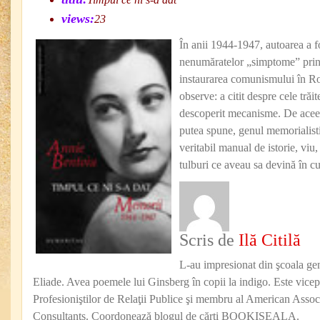
views:
23
În anii 1944-1947, autoarea a f
nenumăratelor „simptome” prin
instaurarea comunismului în R
observe: a citit despre cele trăit
descoperit mecanisme. De aceea
putea spune, genul memorialistic
veritabil manual de istorie, viu
tulburi ce aveau sa devină în cu
Scris de
Ilă Citilă
L-au impresionat din şcoala ge
Eliade. Avea poemele lui Ginsberg în copii la indigo. Este vicep
Profesioniştilor de Relaţii Publice şi membru al American Associ
Consultants. Coordonează blogul de cărţi BOOKISEALA.