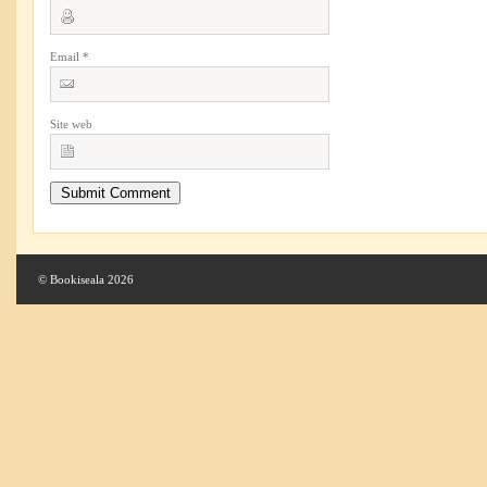
Email
*
Site web
© Bookiseala 2026