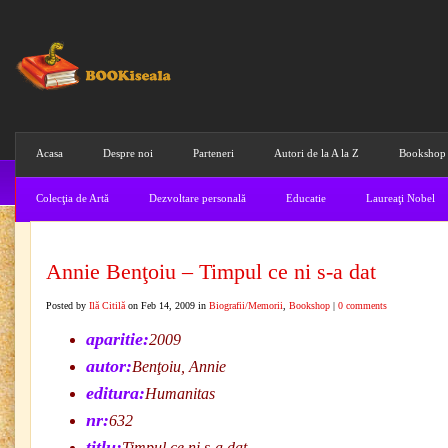
Acasa
Despre noi
Parteneri
Autori de la A la Z
Bookshop
Colecţia de Artă
Dezvoltare personală
Educatie
Laureaţi Nobel
Annie Benţoiu – Timpul ce ni s-a dat
Posted by
Ilă Citilă
on Feb 14, 2009 in
Biografii/Memorii
,
Bookshop
|
0 comments
aparitie:
2009
autor:
Benţoiu, Annie
editura:
Humanitas
nr:
632
titlu:
Timpul ce ni s-a dat