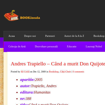
Acasa
Despre noi
Parteneri
Autori de la A la Z
Bookshop
Colecţia de Artă
Dezvoltare personală
Educatie
Laureaţi Nobel
Andres Trapiello – Când a murit Don Quijot
Posted by
Ilă Citilă
on Dec 12, 2009 in
Bookshop
,
Cărţi-Cheie
|
0 comments
aparitie:
2005
autor:
Trapiello, Andres
editura:
Humanitas
nr:
388
titlu:
Când a murit Don Quijote