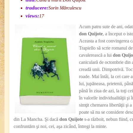
traducere:
Sorin Mărculescu
views:
17
Acum patru sute de ani, odata
don Quijote
, a început o isto
Aceasta a fost convingerea c
Trapiello să scrie romanul de 
cavalerească a lui
don Quij
caniculară de octombrie din 
creadă unii. Dimpotrivă. Toc
roade. Mai întâi, la cei care 
lui, jupăneasa, prietenii, până
până în ziua de azi, la toţi ce
în valorile individualităţii şi
simţit chemarea libertăţii şi a
poate să nu se considere desc
din La Mancha. Şi dacă
don Quijote
s-a războit, nebun fiind, c
confruntăm şi noi, cei, aşa zicând, întregi la minte.