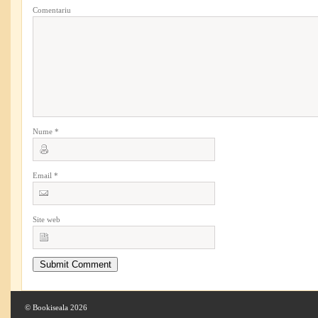
Comentariu
Nume
*
Email
*
Site web
© Bookiseala 2026