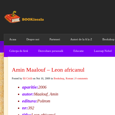
Acasa
Despre noi
Parteneri
Autori de la A la Z
Bookshop
Colecţia de Artă
Dezvoltare personală
Educatie
Laureaţi Nobel
Amin Maalouf – Leon africanul
Posted by
Ilă Citilă
on Noi 10, 2009 in
Bookshop
,
Roman
|
0 comments
aparitie:
2006
autor:
Maalouf, Amin
editura:
Polirom
nr:
392
titlu:
Leon africanul