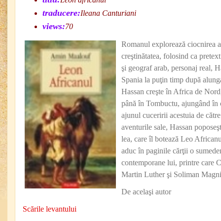
traducere:
Ileana Canturiani
views:
70
Romanul explorează ciocnirea a d
creştinătatea, folosind ca pretext
şi geograf arab, personaj real,
Spania la puţin timp după alung
Hassan creşte în Africa de Nord
până în Tombuctu, ajungând în c
ajunul cuceririi acestuia de cătr
aventurile sale, Hassan popose
lea, care îl botează Leo African
aduc în paginile cărţii o sumeden
contemporane lui, printre care 
Martin Luther şi Soliman Magni
De acelaşi autor
Scările levantului