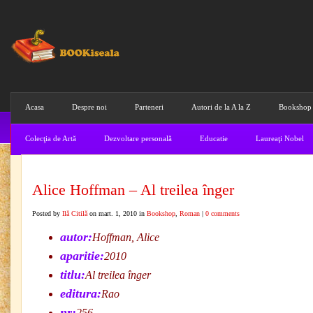
Acasa
Despre noi
Parteneri
Autori de la A la Z
Bookshop
Colecţia de Artă
Dezvoltare personală
Educatie
Laureaţi Nobel
Alice Hoffman – Al treilea înger
Posted by
Ilă Citilă
on mart. 1, 2010 in
Bookshop
,
Roman
|
0 comments
autor:
Hoffman, Alice
aparitie:
2010
titlu:
Al treilea înger
editura:
Rao
nr:
256