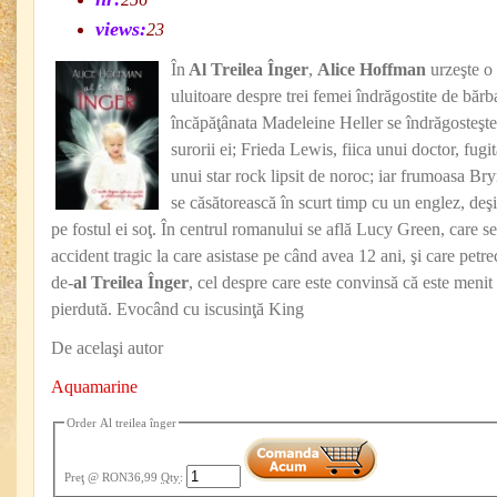
views:
23
În
Al Treilea Înger
,
Alice Hoffman
urzeşte o
uluitoare despre trei femei îndrăgostite de bărbaţ
încăpăţânata Madeleine Heller se îndrăgosteşte
surorii ei; Frieda Lewis, fiica unui doctor, fug
unui star rock lipsit de noroc; iar frumoasa Br
se căsătorească în scurt timp cu un englez, deşi 
pe fostul ei soţ. În centrul romanului se află Lucy Green, care s
accident tragic la care asistase pe când avea 12 ani, şi care petre
de-
al Treilea Înger
, cel despre care este convinsă că este menit 
pierdută. Evocând cu iscusinţă King
De acelaşi autor
Aquamarine
Order Al treilea înger
Preţ
@ RON36,99
Qty
: