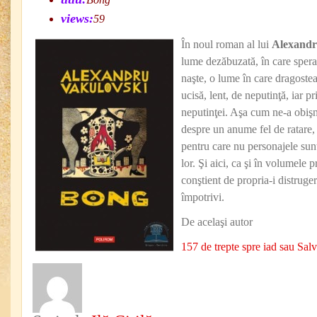
views:
59
În noul roman al lui
Alexandr
lume dezăbuzată, în care spera
naşte, o lume în care dragostea
ucisă, lent, de neputinţă, iar pri
neputinţei. Aşa cum ne-a obiş
despre un anume fel de ratare, î
pentru care nu personajele sunt
lor. Şi aici, ca şi în volumele 
conştient de propria-i distruger
împotrivi.
De acelaşi autor
157 de trepte spre iad sau Sa