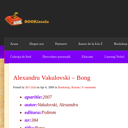
Acasa
Despre noi
Parteneri
Autori de la A la Z
Bookshop
Colecţia de Artă
Dezvoltare personală
Educatie
Laureaţi Nobel
Alexandru Vakulovski – Bong
Posted by
Ilă Citilă
on Apr 4, 2009 in
Bookshop
,
Roman
|
0 comments
aparitie:
2007
autor:
Vakulovski, Alexandru
editura:
Polirom
nr:
384
titlu:
Bong