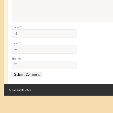
Nume
*
Email
*
Site web
© Bookiseala 2026