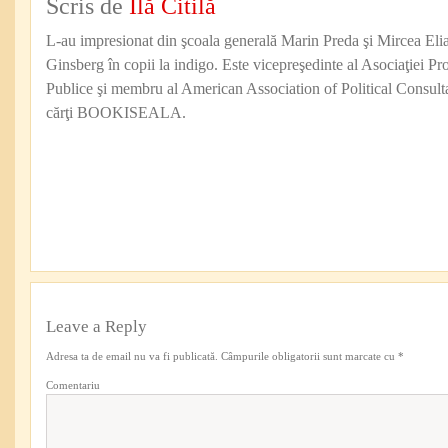
Scris de
Ilă Citilă
L-au impresionat din şcoala generală Marin Preda şi Mircea Eli
Ginsberg în copii la indigo. Este vicepreşedinte al Asociaţiei Pro
Publice şi membru al American Association of Political Consul
cărţi BOOKISEALA.
Leave a Reply
Adresa ta de email nu va fi publicată.
Câmpurile obligatorii sunt marcate cu
*
Comentariu