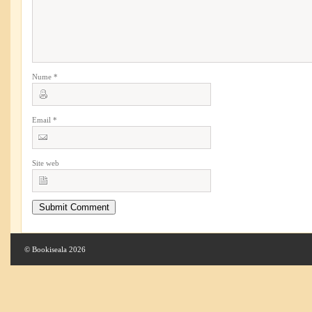
Nume
*
Email
*
Site web
© Bookiseala 2026