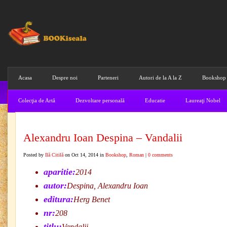
Acasa
Despre noi
Parteneri
Autori de la A la Z
Bookshop
Colecţia de Artă
Dezvoltare personală
Educatie
Laureaţi Nobel
Alexandru Ioan Despina – Vandalii
Posted by
Ilă Citilă
on Oct 14, 2014 in
Bookshop
,
Roman
|
0 comments
aparitie:
2014
autor:
Despina, Alexandru Ioan
editura:
Herg Benet
nr:
208
titlu:
Vandalii