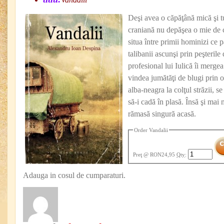
Deşi avea o căpăţână mică şi tur
craniană nu depăşea o mie de c
situa între primii hominizi ce p
talibanii ascunşi prin peşterile
profesional lui Iulică îi mergea
vindea jumătăţi de blugi prin o
alba-neagra la colţul străzii, s
să-i cadă în plasă. Însă şi mai 
rămasă singură acasă.
Order Vandalii
Preţ
@ RON24,95
Qty
:
Adauga in cosul de cumparaturi.