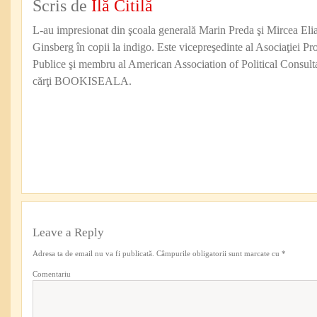
Scris de
Ilă Citilă
L-au impresionat din şcoala generală Marin Preda şi Mircea Eli
Ginsberg în copii la indigo. Este vicepreşedinte al Asociaţiei Pro
Publice şi membru al American Association of Political Consul
cărţi BOOKISEALA.
Leave a Reply
Adresa ta de email nu va fi publicată.
Câmpurile obligatorii sunt marcate cu
*
Comentariu