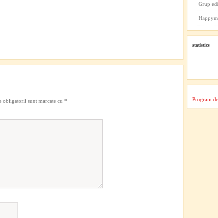
Grup ed
Happym
statistics
Program de
 obligatorii sunt marcate cu
*