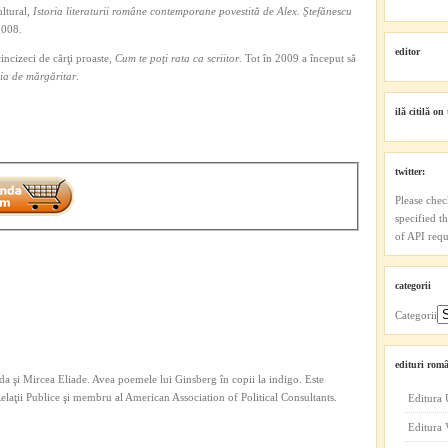
ultural,
Istoria literaturii române contemporane povestită de Alex.
Ş
tefănescu
2008.
editor
ncizeci de cărţi proaste,
Cum te poţi rata ca scriitor
. Tot în 2009 a început să
ia de mărgăritar
.
ilă citilă on 
twitter:
Please chec
specified t
of API reque
categorii
Categorii
edituri româ
a şi Mircea Eliade. Avea poemele lui Ginsberg în copii la indigo. Este
 Relaţii Publice şi membru al American Association of Political Consultants.
Editura 
Editura