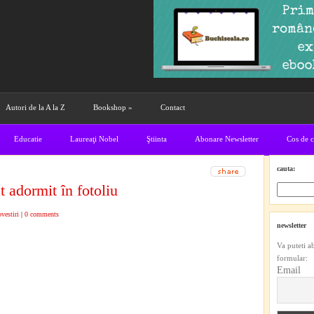
Autori de la A la Z
Bookshop
»
Contact
Educatie
Laureaţi Nobel
Ştiinta
Abonare Newsletter
Cos de 
cauta:
 adormit în fotoliu
vestiri
|
0 comments
newsletter
Va puteti a
formular:
Email