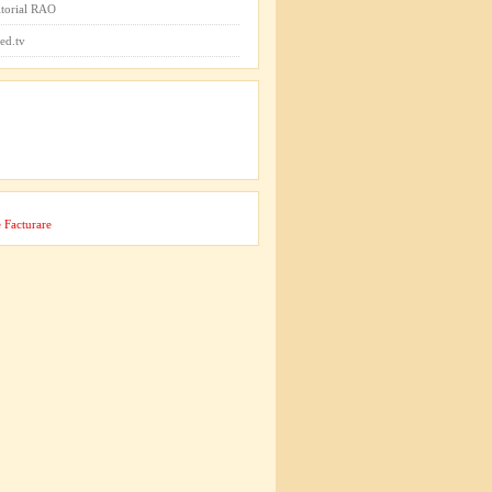
itorial RAO
ed.tv
 Facturare