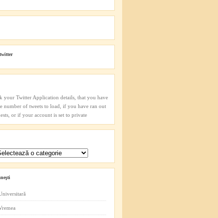
twitter
k your Twitter Application details, that you have
he number of tweets to load, if you have ran out
sts, or if your account is set to private
neşti
Universitară
 Vremea