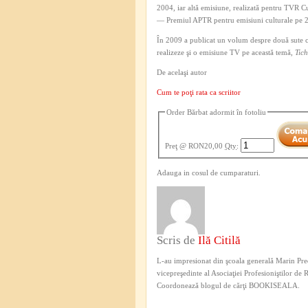
2004, iar altă emisiune, realizată pentru TVR C
— Premiul APTR pentru emisiuni culturale pe 
În 2009 a publicat un volum despre două sute ci
realizeze şi o emisiune TV pe această temă,
Tich
De acelaşi autor
Cum te poţi rata ca scriitor
Order Bărbat adormit în fotoliu
Preţ
@ RON20,00
Qty
:
Adauga in cosul de cumparaturi.
Scris de
Ilă Citilă
L-au impresionat din şcoala generală Marin Pred
vicepreşedinte al Asociaţiei Profesioniştilor de
Coordonează blogul de cărţi BOOKISEALA.