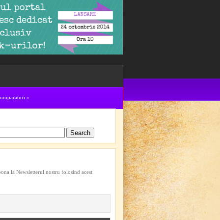
cumparaturi
»
bona la Newsletterul nostru folosind acest