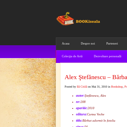
Acasa
Despre noi
Parteneri
Colecţia de Artă
Dezvoltare personală
Alex Ştefănescu – Bărbat
Posted by
Ilă Citilă
on Mai 31, 2010 in
Bookshop
,
Po
autor:
Ştefănescu, Alex
nr:
208
aparitie:
2010
editura:
Curtea Veche
titlu:
Bărbat adormit în fotoliu
views:
56