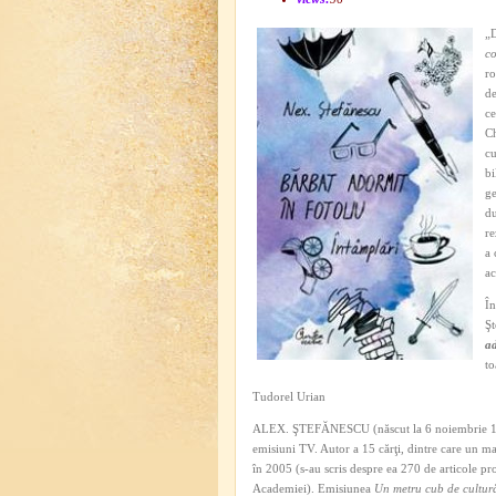
„D
c
ro
de
ce
Ch
cu
bi
ge
du
re
a 
ac
În
Şt
ad
to
Tudorel Urian
ALEX. ŞTEFĂNESCU (născut la 6 noiembrie 1947) —
emisiuni TV. Autor a 15 cărţi, dintre care un m
în 2005 (s-au scris despre ea 270 de articole pro 
Academiei). Emisiunea
Un metru cub de cultur