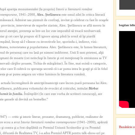
upă apariţia monumentalei (la propriu)
Istorii a literaturii române
ontemporane
, 1941–2000,
Alex. Ştefănescu
este omul zilei în critica literară
mânească. Admirat sau pizmuit de confraţi, invitat şi celebrat cu fast în oraşele
 provincie, intervievat de superbe ziariste, Alex. Ştefănescu se află mereu în
bogdan lefte
ntrul atenţiei, prezenţa sa într-un loc este imposibil să treacă neobservată.
iar şi cei care îşi propun să îl ignore ajung până la urmă să îşi piardă
mpătul, încep să-l vâneze cu invectivele lor, sporindu-i, indirect, vizi-
litatea, notorietatea şi popularitatea. Alex. Ştefănescu este, în lumea literaturii,
nul de personaj care nu lasă pe nimeni indiferent. Unii îi sunt prieteni, alţii
şmani de moarte (cei neincluşi în Istorie şi cei menţionaţi în emisiunea sa TV
zervată cărţilor proaste, Tichia de mărgăritar). În fine, mai există o categorie,
celor care îl cultivă cu speranţa secretă că i-ar putea intra în graţii şi că în felul
esta şi-ar putea asigura un viitor luminos în literatura română.
 actuala încrengătură de amiciţii/inamiciţii care încon-joară persoana lui Alex.
efănescu, publicarea volumului de evocări al criticului, intitulat
Bărbat
ormit în fotoliu.
Întâmplări
(în care este vorba de scriitori cunoscuţi), are
ate şansele să devină un bestseller.“
 critic şi istoric literar, prozator, dramaturg, publicist, realizator de
are ecou a avut
Istoria literaturii române contemporane
(1941–2000), apărută
Bunătărie.r
şi contra şi a fost răsplătită cu Premiul Uniunii Scriitorilor şi cu Premiul
ă
, difuzată de Realitatea TV, i-a adus Premiul APTR pentru talk-show-uri pe