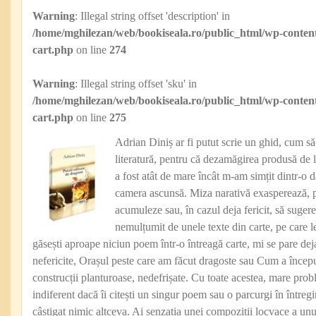
Warning
: Illegal string offset 'description' in
/home/mghilezan/web/bookiseala.ro/public_html/wp-content
cart.php
on line
274
Warning
: Illegal string offset 'sku' in
/home/mghilezan/web/bookiseala.ro/public_html/wp-content
cart.php
on line
275
Adrian Diniș ar fi putut scrie un ghid, cum să-
literatură, pentru că dezamăgirea produsă de le
a fost atât de mare încât m-am simțit dintr-o 
camera ascunsă. Miza narativă exasperează, 
acumuleze sau, în cazul deja fericit, să suger
nemulțumit de unele texte din carte, pe care l
găsești aproape niciun poem într-o întreagă carte, mi se pare deja 
nefericite, Orașul peste care am făcut dragoste sau Cum a încep
construcții planturoase, nedefrișate. Cu toate acestea, mare probl
indiferent dacă îi citești un singur poem sau o parcurgi în întreg
câștigat nimic altceva. Ai senzația unei compoziții locvace a unui