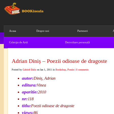
Acasa
Despre noi
Parteneri
A
Colecţia de Artă
Dezvoltare personală
Ştiinta
Abonare Newsletter
Cos de 
Adrian Diniș – Poezii odioase de dragoste
Posted by
Gabriel Dalis
on Ian 1, 2011 in
Bookshop
,
Poezie
|
0 comments
autor:
Diniș, Adrian
editura:
Vinea
aparitie:
2010
nr:
118
titlu:
Poezii odioase de dragoste
views:
86