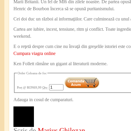
Marii Britanii. Un fel de MI6 din zilele noastre. De partea opu
Henric de Bourbon încerca să se opună puritanismului.
Cei doi duc un război al informaţiilor. Care culminează cu unul
Cartea are iubire, incest, tensiune, ritm şi conflict. Toate ingredi
weekend.
E o reţetă despre cum cine nu învaţă din greşelile istoriei este c
Cumpara viagra online
Ken Follett rămâne un gigant al literaturii moderne.
Order Coloana de foc
Preț
@ RON69,99
Qty
:
Adauga in cosul de cumparaturi.
Scris de
Marius Ghilezan