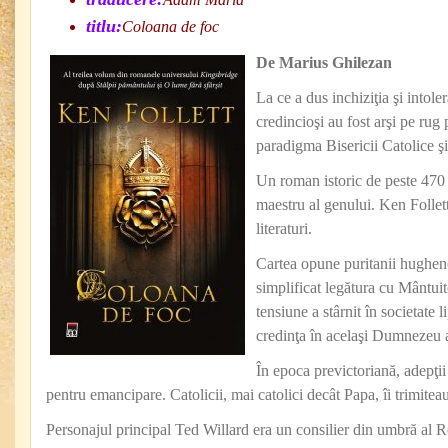
titlu:
Coloana de foc
De Marius Ghilezan
La ce a dus inchiziţia şi intol
credincioşi au fost arşi pe rug 
paradigma Bisericii Catolice şi
Un roman istoric de peste 470 
maestru al genului. Ken Follett 
literaturi.
Cartea opune puritanii hughenoţ
simplificat legătura cu Mântuito
tensiune a stârnit în societate 
credinţa în acelaşi Dumnezeu a
În epoca previctoriană, adepţii
pentru emancipare. Catolicii, mai catolici decât Papa, îi trimitea
Personajul principal Ted Willard era un consilier din umbră al 