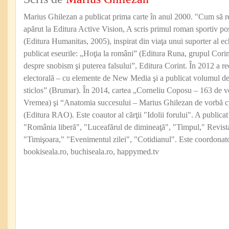
Marius Ghilezan a publicat prima carte în anul 2000. "Cum să reu
apărut la Editura Active Vision, A scris primul roman sportiv po
(Editura Humanitas, 2005), inspirat din viaţa unui suporter al ec
publicat eseurile: „Hoţia la români” (Editura Runa, grupul Cor
despre snobism şi puterea falsului”, Editura Corint. În 2012 a 
electorală – cu elemente de New Media şi a publicat volumul de
sticlos” (Brumar). În 2014, cartea „Corneliu Coposu – 163 de 
Vremea) şi “Anatomia succesului – Marius Ghilezan de vorbă c
(Editura RAO). Este coautor al cărţii "Idolii forului". A publicat
"România liberă", "Luceafărul de dimineaţă", "Timpul," Revist
"Timişoara," "Evenimentul zilei", "Cotidianul". Este coordonator
bookiseala.ro, buchiseala.ro, happymed.tv