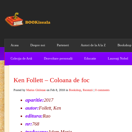
Acasa
Despre noi
Parteneri
Autori de la A la Z
Bookshop
Colecţia de Artă
Dezvoltare personală
Educatie
Laureaţi Nobel
Ken Follett – Coloana de foc
Posted by
Marius Ghilezan
on Feb 8, 2018 in
Bookshop
,
Recenzii
|
0 comments
aparitie:
2017
autor:
Follett, Ken
editura:
Rao
nr:
768
traducere:
Adam Maria