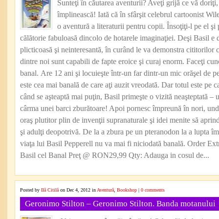
Sunteţi în căutarea aventurii? Aveţi grijă ce vă doriţi,
împlinească! Iată că în sfârşit celebrul cartoonist Wile
o aventură a literaturii pentru copii. Însoţiţi-l pe el şi
călătorie fabuloasă dincolo de hotarele imaginaţiei. Deşi Basil e d
plicticoasă şi neinteresantă, în curând le va demonstra cititorilor
dintre noi sunt capabili de fapte eroice şi curaj enorm. Faceţi cun
banal. Are 12 ani şi locuieşte într-un far dintr-un mic orăşel de p
este cea mai banală de care aţi auzit vreodată. Dar totul este pe
când se aşteaptă mai puţin, Basil primeşte o vizită neaşteptată – u
cârma unei barci zburătoare! Apoi pornesc împreună în nori, unde
oraş plutitor plin de invenţii supranaturale şi idei menite să aprind
şi adulţi deopotrivă. De la a zbura pe un pteranodon la a lupta î
viaţa lui Basil Pepperell nu va mai fi niciodată banală. Order Extr
Basil cel Banal Preţ @ RON29,99 Qty: Adauga in cosul de...
Posted by
Ilă Citilă
on Dec 4, 2012 in
Aventură
,
Bookshop
|
0 comments
Geronimo Stilton – Geronimo Stilton. Banda motanului