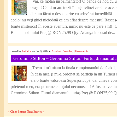
„Vai, ce motan înspăimântător! O bandă de hoţi cu 
oraşul! Când m-am trezit în faţa felinei celei feroce, 
dar am făcut o descoperire cu adevărat incredibilă… ş
acolo: nu veţi ghici niciodată ce am aflat despre maestrul Rascaş
foarte misterios! În aceste aventuri, nimic nu este ce pare a fi!!!
Banda motanului Preţ @ RON25,99 Qty: Adauga in cosul de...
Posted by
Ilă Citilă
on Dec 3, 2012 in
Aventură
,
Bookshop
|
0 comments
Geronimo Stilton – Geronimo Stilton. Furtul diamantului
„Tocmai mă uitam la finala campionatului de fotbal, 
în casa mea şi mi-a ordonat să particip la un Turneu
era o foarte valoroasă Superşoricupă, dar cineva voia
prietenul meu, era pe urmele hoţului necunoscut! A fost o aventu
Geronimo Stilton. Furtul diamantului uriaş Preţ @ RON25,99 Qt
« Older Entries
Next Entries »