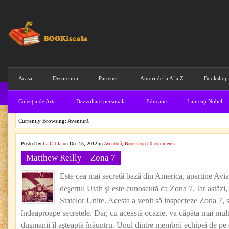
Acasa
Despre noi
Parteneri
Autori de la A la Z
Bookshop
Colecţia de Artă
Dezvoltare personală
Educatie
Laureaţi Nobel
Currently Browsing: Aventură
Posted by
Ilă Citilă
on Dec 15, 2012 in
Aventură
,
Bookshop
|
0 comments
Matthew Reilly – Zona 7
Este cea mai secretă bază din America, aparţine Avia
deşertul Utah şi este cunoscută ca Zona 7. Iar astăzi, 
Statelor Unite. Acesta a venit să inspecteze Zona 7, 
îndeaproape secretele. Dar, cu această ocazie, va căpăta mai mult
duşmanii îl aşteaptă înăuntru. Unul dintre membrii echipei de pe e