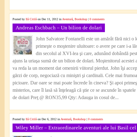
Posted by
Ilă Citilă
on Dec 11, 2012 in
Aventură
,
Bookshop
|
0 comments
Andreas Eschbach – Un bilion de dolari
John Salvatore Fontanelli este un amărât fără nici o 
primeşte o moştenire uluitoare: o avere pe care i-a lă
din secolul al XVI-lea şi care, adunând dobândă pes
ajuns la uriaşa sumă de un bilion de dolari. Moştenitorul acestei a
va reda la un moment dat omenirii viitorul pierdut. John îşi acce
gărzi de corp, negociază cu miniştri şi cardinali. Cele mai frumoa
picioare. Dar oare se mai poate încrede în cineva? Şi apoi primeşt
misterios, care îl lasă să înţeleagă că ştie ce se ascunde în spat
de dolari Preţ @ RON35,99 Qty: Adauga in cosul de...
Posted by
Ilă Citilă
on Dec 6, 2012 in
Aventură
,
Bookshop
|
0 comments
Wiley Miller – Extraordinarele aventuri ale lui Basil ce