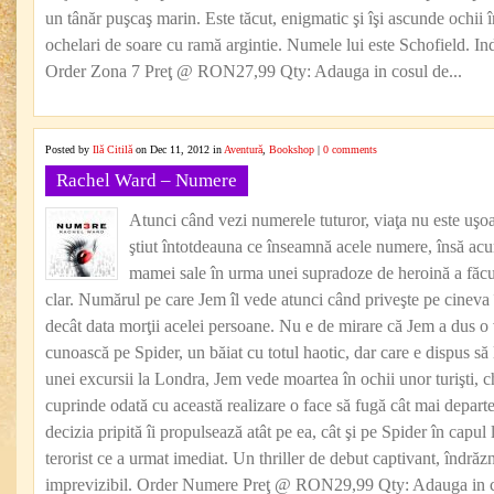
un tânăr puşcaş marin. Este tăcut, enigmatic şi îşi ascunde ochii î
ochelari de soare cu ramă argintie. Numele lui este Schofield. In
Order Zona 7 Preţ @ RON27,99 Qty: Adauga in cosul de...
Posted by
Ilă Citilă
on Dec 11, 2012 in
Aventură
,
Bookshop
|
0 comments
Rachel Ward – Numere
Atunci când vezi numerele tuturor, viaţa nu este uşo
ştiut întotdeauna ce înseamnă acele numere, însă ac
mamei sale în urma unei supradoze de heroină a făcut
clar. Numărul pe care Jem îl vede atunci când priveşte pe cineva 
decât data morţii acelei persoane. Nu e de mirare că Jem a dus o v
cunoască pe Spider, un băiat cu totul haotic, dar care e dispus să 
unei excursii la Londra, Jem vede moartea în ochii unor turişti, c
cuprinde odată cu această realizare o face să fugă cât mai departe
decizia pripită îi propulsează atât pe ea, cât şi pe Spider în capul l
terorist ce a urmat imediat. Un thriller de debut captivant, îndrăz
imprevizibil. Order Numere Preţ @ RON29,99 Qty: Adauga in co