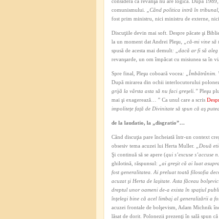
consideră că revanşa nu are logică. După 1989, p
comunismului.
„Când politica intră în tribunal, 
fost prim ministru, nici ministru de externe, n
Discuţiile devin mai soft. Despre păcate şi Bibl
la un moment dat Andrei Pleşu
, „că-mi vine să 
spusă de acesta mai demult
: „dacă ar fi să aleg
revanşarde, un om împăcat cu misiunea sa în vi
Spre final, Pleşu coboară vocea
: „Îmbătrânim. W
După mirarea din ochii interlocutorului polonez
grijă la vârsta asta să nu faci greşeli.”
Pleşu pl
mai şi exagerează… ” Ca unul care a scris
Despr
impoliteţe faţă de Divinitate să spun că aş put
de la laudatio, la „disgratio”…
Când discuţia pare încheiată într-un context cre
obsesiv tema acuzei lui Herta Muller.
„Două eti
Şi continuă să se apere (
qui s’excuse s’accuse n
ghilotină, răspunsul:
„ai greşit că ai luat asup
fost generalitatea. Ai preluat toată filosofia dec
acuzat şi Herta de laşitate. Asta făceau bolşevic
dreptul unor oameni de-a exista în spaţiul publ
înţelegi bine că acel limbaj al generalizării a f
acuzei frontale de bolşevism, Adam Michnik înd
lăsat de dorit. Polonezii prezenţi în sală spun că