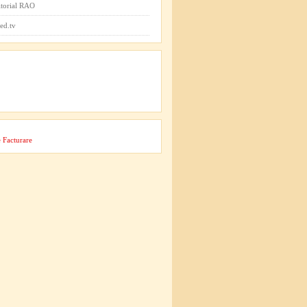
itorial RAO
ed.tv
 Facturare