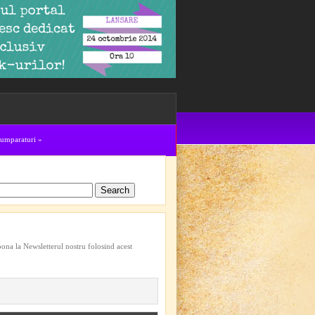
cumparaturi
»
bona la Newsletterul nostru folosind acest