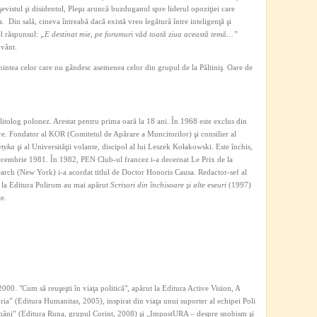
vistul şi disidentul, Pleşu aruncă buzduganul spre liderul opoziţiei care
a. Din sală, cineva întreabă dacă există vreo legătură între inteligenţă şi
el răspunsul:
„E destinat mie, pe forumuri văd toată ziua această temă…”
vânt.
intea celor care nu gândesc asemenea celor din grupul de la Păltiniş. Oare de
politolog polonez. Arestat pentru prima oară la 18 ani. În 1968 este exclus din
are. Fondator al KOR (Comitetul de Apărare a Muncitorilor) şi consilier al
ytyka
şi al Universităţii volante, discipol al lui Leszek Kołakowski. Este închis,
decembrie 1981. În 1982, PEN Club-ul francez i-a decernat Le Prix de la
arch (New York) i-a acordat titlul de Doctor Honoris Causa. Redactor-sef al
, la Editura Polirom au mai apărut
Scrisori din închisoare şi alte eseuri
(1997)
e.
000. "Cum să reuşeşti în viaţa politică", apărut la Editura Active Vision, A
ia” (Editura Humanitas, 2005), inspirat din viaţa unui suporter al echipei Poli
români” (Editura Runa, grupul Corint, 2008) şi „ImpostURA – despre snobism şi