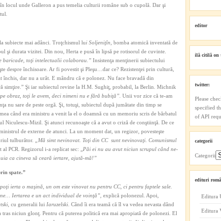
 în locul unde Galleron a pus temelia culturii române sub o cupolă. Dar şi
tul.
editor
a subiecte mai adânci. Troţchismul lu
i Soljeniţîn,
bomba atomică inventată de
 şi durata vizitei. Din nou, Herta e pusă în lipsă pe rotisorul de cuvinte.
ilă citilă on 
 baricade, toţi intelectualii colaborau.”
Insistenţa menţinerii subiectului
e despre închisoare. Ar fi povestit şi Pleşu…dar ce? Rezistenţei prin cultură,
tat închis, dar nu a urât. E mândru că e polonez. Nu face bravadă din
twitter:
 simţire.” Şi iar subiectul revine la H.M. Sughiţ, probabil, la Berlin. Michnik
pe obraz, toţi le avem, deci nimeni nu e fără bubiţă”.
Unii vor zice că te-am
Please chec
ţa nu sare de peste orgă. Şi, totuşi, subiectul după jumătate din timp se
specified t
ea când era ministru a venit la el o doamnă cu un memoriu scris de bărbatul
of API reque
Paul Niculescu-Mizil. Şi atunci recunoaşte că a avut o criză de conştiinţă. De ce
 ministrul de externe de atunci. La un moment dat, un regizor, povesteşte
riul tulburător.
„Mă simt nevinovat. Toţi din CC sunt nevinovaţi. Comunismul
categorii
 al PCR. Regizorul i-a replicat sec: „
Păi ei nu au avut niciun scrupul când ne-
Categorii
buia ca cineva să ceară iertare, ajută-mă!”
prin spate.”
edituri româ
poţi ierta o maşină, un om este vinovat nu pentru CC, ci pentru faptele sale.
une… Iertarea e un act individual de voinţă”,
explică polonezul. Apoi,
Editura 
tski
, cu generalii lui
Iaruzelski
. Când îi era teamă că îl va vedea nevasta dând
Editura
 tras niciun glonţ. Pentru că puterea politică era mai apropiată de polonezi. El