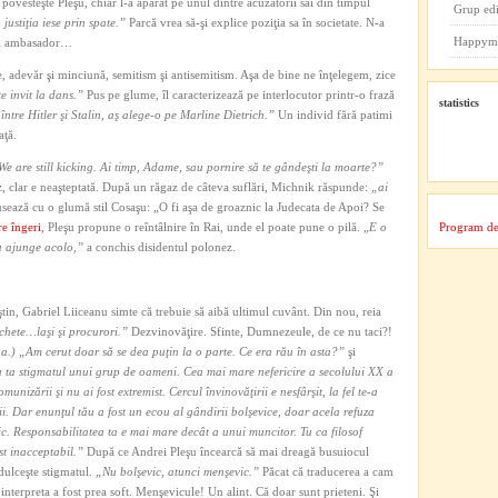
ovesteşte Pleşu, chiar l-a apărat pe unul dintre acuzatorii săi din timpul
Grup ed
justiţia iese prin spate.”
Parcă vrea să-şi explice poziţia sa în societate. N-a
Happym
ici ambasador…
ie, adevăr şi minciună, semitism şi antisemitism. Aşa de bine ne înţelegem, zice
te invit la dans.”
Pus pe glume, îl caracterizează pe interlocutor printr-o frază
statistics
 între Hitler şi Stalin, aş alege-o pe Marline Dietrich.”
Un individ fără patimi
aţă.
e are still kicking. Ai timp, Adame, sau pornire să te gândeşti la moarte?”
, clar e neaşteptată. După un răgaz de câteva suflări, Michnik răspunde:
„ai
usează cu o glumă stil Cosaşu: „O fi aşa de groaznic la Judecata de Apoi? Se
e îngeri
, Pleşu propune o reîntâlnire în Rai, unde el poate pune o pilă. „
E o
Program de
ea ajunge acolo,”
a conchis disidentul polonez.
ştin, Gabriel Liiceanu simte că trebuie să aibă ultimul cuvânt. Din nou, reia
chete…laşi şi procurori.”
Dezvinovăţire. Sfinte, Dumnezeule, de ce nu taci?!
.a.)
„Am cerut doar să se dea puţin la o parte. Ce era rău în asta?”
şi
ra ta stigmatul unui grup de oameni. Cea mai mare nefericire a secolului XX a
omunizării şi nu ai fost extremist.
Cercul învinovăţirii e nesfârşit, la fel te-a
ii.
Dar enunţul tău a fost un ecou al gândirii bolşevice, doar acela refuza
ic. Responsabilitatea ta e mai mare decât a unui muncitor. Tu ca filosof
ost inacceptabil.”
După ce Andrei Pleşu încearcă să mai dreagă busuiocul
ulceşte stigmatul.
„Nu bolşevic, atunci menşevic.”
Păcat că traducerea a cam
 interpreta a fost prea soft. Menşevicule! Un alint. Că doar sunt prieteni. Şi