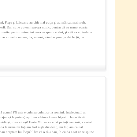
ani, Pleşu şi Liiceanu au citit mai puţin şi au mâncat mai mult.
erii. Dar nu le putem reproşa nimic, pentru că au urmat soarta
motiv, pentru mine, tot ceea ce spun cei doi, şi alţii ca ei, trebuie
iar cu neîncredere, ba, uneori, când se pun pe dat lecţii, cu
 acum! Păi asta e culmea culmilor la români. Intelectualii ar
 să ajungă la putere) apoi nu e bine că s-au băgat… hotariti-vă
invidioși, niște viruși! Herta Muller a certat pe toți românii, a certat
ână la urmă nu toți am fost niște dizidenți, nu toți am cautat
dau dreptate lui Pleșu? Uite că o să-i dau, în ciuda a tot ce se spune