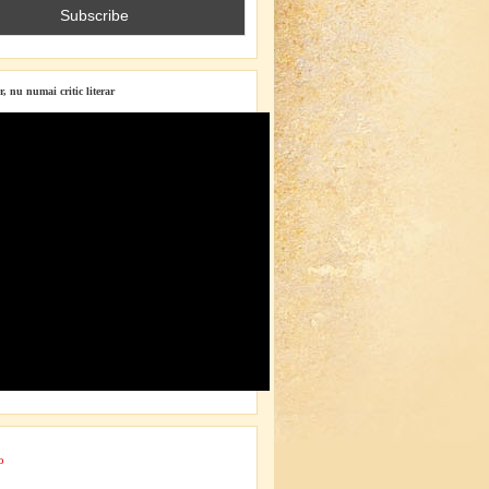
r, nu numai critic literar
o