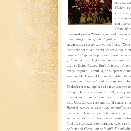
A doua rund
Müller
l-a 
muzical al g
dotare pentr
mai bine cot
despre mine
directorul gazetei Wyborcza, intrând direct în s
presei, alegeri libere, cultură fără cenzură, atu
cu
enervarea
despre care vorbea Herta. “
De ce
justificare pentru a ni se explica rezistenţa lor p
ne-a certat”
spune Pleşu, înşirând o sumedenie 
şi că noncombatul faţă de regimul comunist nu 
auzit pe Doina Cornea, Radu Filipescu, chiar ş
aştepte răspunsul, continuă, fie să epateze citând
este limpede. Prietenul lui, invitatul Adam Mic
l-a certat pe Liiceanu în public. Stupoare. În loc
Michnik
parcă nu înţelege că e invitat pentru u
exemplul lui Liiceanu care în 1990, ca un paradox
precaut când îşi pune haina procurorului.”
Sala
de la Oslo. Oricum pare enervat. Şi pentru a ma
Hertei să cerţi pe cei care nu au emigrat”
şi se 
intelectualii. Nimic despre Sobieski şi românii.
aer de respirat. După ce aminteşte despre profes
Michnik punctează, spre satisfacţia celor care l-
de la tine să fii erou, nu de la alţii! E o atitudi