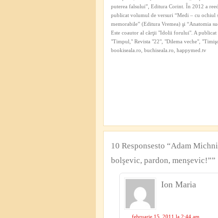
puterea falsului”, Editura Corint. În 2012 a re
publicat volumul de versuri “Medi – cu ochiul 
memorabile” (Editura Vremea) şi “Anatomia su
Este coautor al cărţii "Idolii forului". A public
"Timpul," Revista "22", "Dilema veche", "Timişoa
bookiseala.ro, buchiseala.ro, happymed.tv
10 Responsesto “Adam Michnik 
bolşevic, pardon, menşevic!””
Ion Maria
februarie 15, 2011 la 2:44 am