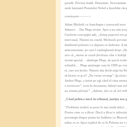
paradă. Privirea înaltă. Demnitate. Suveranitate
unde laureatul Premiului Nobel a înnobilat căca
continuare———–>
Adam Michnik cu francheţea-i cunoscută trece l
Saharov… Dar Pleşu revine. Spre a nu uita scopul
Conform concepţiei sale,
„întreg poporul era pe
enervează. Nimeni nu ceartă. Michnick povesteşt
disidentul polonez i-a răspuns cu îndurare. A s
anticomunism, pe care-l cataloghează drept „fără
zice că
„mereu se caută fiecăruia câte o bubiţă 
invitat special… zâmbeşte Pleşu, de parcă eviden
schimbă…. Pleşu aminteşte cum în 1990 pe vrem
ei, care era închis. Nimeni alta decât soţia lui 
să facem ca şi ei? „Nu vreau revanşe”, îşi zicea
Andrei Pleşu, a intrat pe uşă când el citea memo
e nevinovat”,
scria în document, liderul mai soft
au arestat părinţii”.
„Adame, dar ca să iert tre
„
Când politica intră în tribunal, justiţia iese 
“Problema iertării se pune în mai multe feluri…
Pentru ceea ce a făcut. Dacă a făcut o infracţi
povesteşte despre prima lui întâlnire cu
Mazovie
mâna cu ei. Apoi explică de ce în Polonia nu s-a