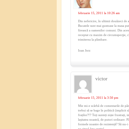
februarie 15, 2011 la 10:26 am
Din nefericire, în ultimii douăzeci de 
Bucatele sunt mai gustoase la masa put
firească a oamenilor comuni. Din acest 
receptat cu maxim de circumspecţie, ch
trimiterea la plimbare.
Ioan Jorz
victor
februarie 15, 2011 la 3:50 pm
Mie mi-e scărbă de comentarile de până
trebui să se bage în politică (implicit
fraților?!? Toți sunteți niște frustrați, 
lașitatea noastră, de putori ordinare. P
formele noastre de rezistență? Să nu-i 
pe siteul ăsta cretin!