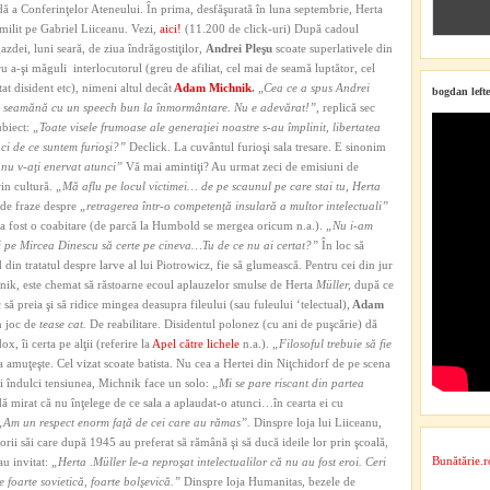
ă a Conferinţelor Ateneului. În prima, desfăşurată în luna septembrie, Herta
umilit pe Gabriel Liiceanu. Vezi,
aici!
(11.200 de click-uri) După cadoul
azdei, luni seară, de ziua îndrăgostiţilor,
Andrei Pleşu
scoate superlativele din
u a-şi măguli interlocutorul (greu de afiliat, cel mai de seamă luptător, cel
at disident etc), nimeni altul decât
Adam Michnik
.
„
Cea ce a spus Andrei
bogdan lefte
 seamănă cu un speech bun la înmormântare. Nu e adevărat!”,
replică sec
ubiect:
„Toate visele frumoase ale generaţiei noastre s-au împlinit, libertatea
nci de ce suntem furioşi?”
Declick. La cuvântul furioşi sala tresare. E sinonim
 nu v-aţi enervat atunci”
Vă mai amintiţi? Au urmat zeci de emisiuni de
rin cultură.
„Mă aflu pe locul victimei… de pe scaunul pe care stai tu, Herta
de fraze despre
„retragerea într-o competenţă insulară a multor intelectuali”
a fost o coabitare (de parcă la Humbold se mergea oricum n.a.).
„Nu i-am
i pe Mircea Dinescu să certe pe cineva…Tu de ce nu ai certat?”
În loc să
 din tratatul despre larve al lui Piotrowicz, fie să glumească. Pentru cei din jur
hnik, este chemat să răstoarne ecoul aplauzelor smulse de Herta
Müller,
după ce
 să preia şi să ridice mingea deasupra fileului (sau fuleului ‘telectual),
Adam
n joc de
tease cat.
De reabilitare. Disidentul polonez (cu ani de puşcărie) dă
, îi certa pe alţii (referire la
Apel către lichele
n.a.).
„Filosoful trebuie să fie
 amuţeşte. Cel vizat scoate batista. Nu cea a Hertei din Niţchidorf de pe scena
i îndulci tensiunea, Michnik face un solo:
„Mi se pare riscant din partea
dă mirat că nu înţelege de ce sala a aplaudat-o atunci…în cearta ei cu
„Am un respect enorm faţă de cei care au rămas”.
Dinspre loja lui Liiceanu,
orii săi care după 1945 au preferat să rămână şi să ducă ideile lor prin şcoală,
Bunătărie.r
au invitat:
„Herta .
Müller
le-a reproşat intelectualilor că nu au fost eroi. Ceri
ne foarte sovietică, foarte bolşevică.”
Dinspre loja Humanitas, bezele de