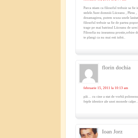
Parca stiam ca filosoful trebuie sa fie 
stelele.Sunt domniii Liiceanu , Plesu ,
dezamagirea, putem scuza unele lasita
filosoful trebuie sa fie de partea popor
trage pe mai batrinul Liiceanu de urech
Filosofia nu inseamna prostie,orbire d
te plangi ca nu mai esti iubit..
florin dochia
februarie 15, 2011 la 10:13 am
păi… cu cine a stat de vorbă polonezu
feţele identice ale unei monede calpe
Ioan Jorz