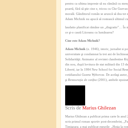
pentru ca ultima impresie să nu rămână cu menşe
poartă, fără să ştie cine e, tricou cu Che Guevar
morală. Gânditorul român se aruncă să dea tot 
Adam Michnik nu apucă să rostească ultimul cu
laudatio planificat rămâne un „disgratio”… În m
ce şi-o caută Liiceanu cu lumânarea?
Cine este Adam Michnik?
Adam Michnik
(n. 1946), istoric, jurnalist si 
universitate şi condamnat la trei ani de închiso
Solidarităţii. Animator al revistei clandestine
Kr
din nou, după lovitura de stat militară din 13 
Liberté, iar în 1984 New School for Social Rese
cotidianului
Gazeta Wyborcza
. De acelaşi autor
şi
Restauraţia de catifea
(2001), ambele epuizat
Scris de
Marius Ghilezan
Marius Ghilezan a publicat prima carte în anul 2
scris primul roman sportiv post-decembrist, „Fur
Timişoara; a mai publicat eseurile: „Hoţia la 