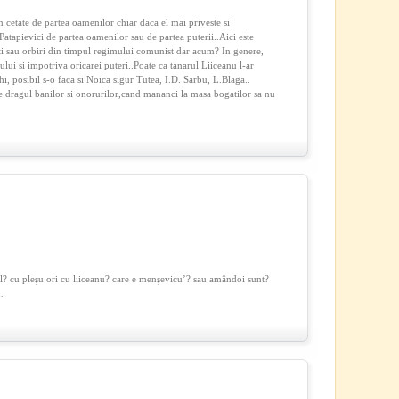
in cetate de partea oamenilor chiar daca el mai priveste si
 Patapievici de partea oamenilor sau de partea puterii..Aici este
ti sau orbiri din timpul regimului comunist dar acum? In genere,
ului si impotriva oricarei puteri..Poate ca tanarul Liiceanu l-ar
i, posibil s-o faca si Noica sigur Tutea, I.D. Sarbu, L.Blaga..
e dragul banilor si onorurilor,cand mananci la masa bogatilor sa nu
l? cu pleşu ori cu liiceanu? care e menşevicu’? sau amândoi sunt?
…