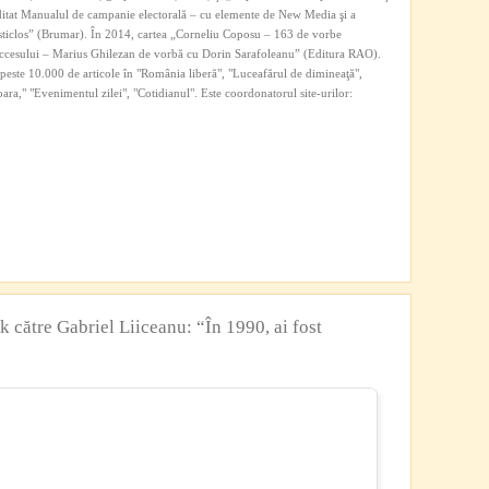
editat Manualul de campanie electorală – cu elemente de New Media şi a
sticlos” (Brumar). În 2014, cartea „Corneliu Coposu – 163 de vorbe
ccesului – Marius Ghilezan de vorbă cu Dorin Sarafoleanu” (Editura RAO).
at peste 10.000 de articole în "România liberă", "Luceafărul de dimineaţă",
ra," "Evenimentul zilei", "Cotidianul". Este coordonatorul site-urilor:
către Gabriel Liiceanu: “În 1990, ai fost