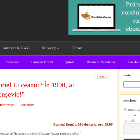
Autori de la A la Z
Bookshop
»
Contact
Educatie
Laureaţi Nobel
Ştiinta
Abonare Newsletter
Cos de 
cauta:
iel Liiceanu: “În 1990, ai
enşevic!”
newsletter
fii/Memorii
|
10 comments
Va puteti a
formular:
Email
Ateneul Român 14 februarie, ora 19.00
trebuie să fie precaut când îşi pune haina procurorului.”