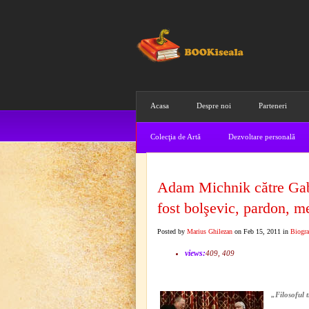
Acasa
Despre noi
Parteneri
Colecţia de Artă
Dezvoltare personală
Adam Michnik către Gabr
fost bolşevic, pardon, m
Posted by
Marius Ghilezan
on Feb 15, 2011 in
Biogra
views:
409, 409
„Filosoful 