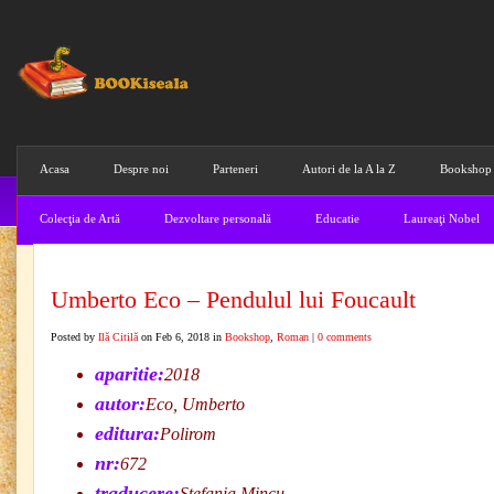
Acasa
Despre noi
Parteneri
Autori de la A la Z
Bookshop
Colecţia de Artă
Dezvoltare personală
Educatie
Laureaţi Nobel
Umberto Eco – Pendulul lui Foucault
Posted by
Ilă Citilă
on Feb 6, 2018 in
Bookshop
,
Roman
|
0 comments
aparitie:
2018
autor:
Eco, Umberto
editura:
Polirom
nr:
672
traducere:
Stefania Mincu