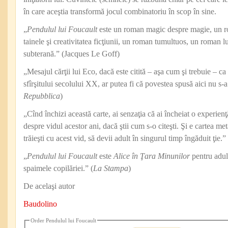
în care aceştia transformă jocul combinatoriu în scop în sine.
„
Pendulul lui Foucault
este un roman magic despre magie, un r
tainele şi creativitatea ficţiunii, un roman tumultuos, un roman
subterană.” (Jacques Le Goff)
„Mesajul cărţii lui Eco, dacă este citită – aşa cum şi trebuie – ca
sfîrşitului secolului XX, ar putea fi că povestea spusă aici nu s-
Repubblica
)
„Cînd închizi această carte, ai senzaţia că ai încheiat o experien
despre vidul acestor ani, dacă ştii cum s-o citeşti. Şi e cartea met
trăieşti cu acest vid, să devii adult în singurul timp îngăduit ţie.” 
„
Pendulul lui Foucault
este
Alice în Ţara Minunilor
pentru adulţ
spaimele copilăriei.” (
La Stampa
)
De acelaşi autor
Baudolino
Order Pendulul lui Foucault