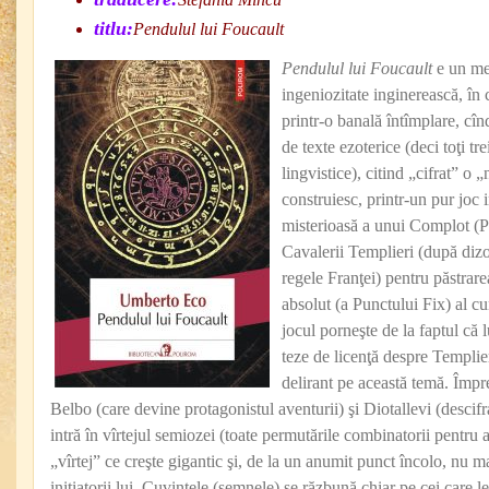
titlu:
Pendulul lui Foucault
Pendulul lui Foucault
e un me
ingeniozitate inginerească, în 
printr-o banală întîmplare, cînd
de texte ezoterice (deci toţi t
lingvistice), citind „cifrat” o 
construiesc, printr-un pur joc i
misterioasă a unui Complot (Pla
Cavalerii Templieri (după dizo
regele Franţei) pentru păstrare
absolut (a Punctului Fix) al cun
jocul porneşte de la faptul că 
teze de licenţă despre Templie
delirant pe această temă. Împre
Belbo (care devine protagonistul aventurii) şi Diotallevi (descif
intră în vîrtejul semiozei (toate permutările combinatorii pentru 
„vîrtej” ce creşte gigantic şi, de la un anumit punct încolo, nu m
iniţiatorii lui. Cuvintele (semnele) se răzbună chiar pe cei care