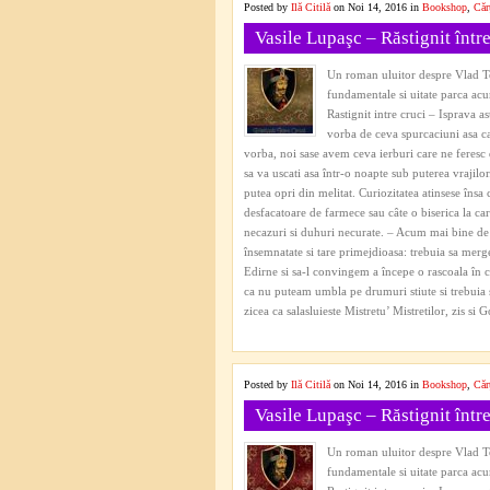
Posted by
Ilă Citilă
on Noi 14, 2016 in
Bookshop
,
Căr
Vasile Lupaşc – Răstignit între
Un roman uluitor despre Vlad Tep
fundamentale si uitate parca acum
Rastignit intre cruci – Isprava a
vorba de ceva spurcaciuni asa c
vorba, noi sase avem ceva ierburi care ne feresc 
sa va uscati asa într-o noapte sub puterea vrajilor
putea opri din melitat. Curiozitatea atinsese însa 
desfacatoare de farmece sau câte o biserica la ca
necazuri si duhuri necurate. – Acum mai bine de 
însemnatate si tare primejdioasa: trebuia sa merge
Edirne si sa-l convingem a începe o rascoala în c
ca nu puteam umbla pe drumuri stiute si trebuia
zicea ca salasluieste Mistretu’ Mistretilor, zis si
Posted by
Ilă Citilă
on Noi 14, 2016 in
Bookshop
,
Căr
Vasile Lupaşc – Răstignit între
Un roman uluitor despre Vlad Tep
fundamentale si uitate parca acum