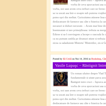
Rastignit intre cruci – Isprava a
vorba de ceva spurcaciuni asa c
vorba, noi sase avem ceva ierburi care ne feresc 
sa va uscati asa într-o noapte sub puterea vrajilor
putea opri din melitat. Curiozitatea atinsese însa 
desfacatoare de farmece sau câte o biserica la ca
necazuri si duhuri necurate. – Acum mai bine de 
însemnatate si tare primejdioasa: trebuia sa merge
Edirne si sa-l convingem a începe o rascoala în c
ca nu puteam umbla pe drumuri stiute si trebuia
zicea ca salasluieste Mistretu’ Mistretilor, zis si
Posted by
Ilă Citilă
on Noi 14, 2016 in
Bookshop
,
Căr
Vasile Lupaşc – Răstignit între
Un roman uluitor despre Vlad Tep
fundamentale si uitate parca acum
Rastignit intre cruci – Isprava a
vorba de ceva spurcaciuni asa c
vorba, noi sase avem ceva ierburi care ne feresc 
sa va uscati asa într-o noapte sub puterea vrajilor
putea opri din melitat. Curiozitatea atinsese însa 
desfacatoare de farmece sau câte o biserica la ca