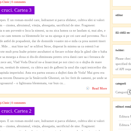
ţi-Cheie
|
0 comments
 cruci. Cartea 3
editor
es. E un roman-model care, îndraznet si parca sfidator, cultiva idei si valori
 – cinstea, altruismul, vitejia, abnegatia, sacrificiul de sine. Fragment:
sta n-am povestit-o înca la nimeni, sa nu zica lumea ca ne laudam si, mai ales, e
ilă citilă on 
a ne cam temem ca blestemele lor sa nu ajunga si pe cei care aud povestea. Nu-i
de astfel de prapadenii, dar de domniile voastre mi-e mila ca prea sunteti tineri
. Mde… mai bine tac! se sclifosi Stroe, disperat în mintea sa ca ostenii l-ar
twitter:
cote mult prea înalte printre ascultatori si fiecare ochise deja în gând câte o baba
re sa mearga a doua zi dis-de-dimineata pentru ceva danii care sa-i fereasca de
Please chec
zece ani, Vlad Voda Dracul ne-a însarcinat pe noi cinci cu o slujba de mare
specified t
m, nestiuti de nimeni, cu câtiva saci de galbeni la unul din capii ienicerilor din
of API reque
apitala imperiului. Asta era partea usoara a slujbei data de Voda! Mai greu era
 sa trecem Dunarea pe la Smârcurile Gheenei, un loc ferit de oameni, pe unde se
 Gogosaurul – o lighioana blestemata, var bun cu...
categorii
Read More
Categorii
ţi-Cheie
|
0 comments
edituri româ
 cruci. Cartea 2
Editura 
es. E un roman-model care, îndraznet si parca sfidator, cultiva idei si valori
Editura
 – cinstea, altruismul, vitejia, abnegatia, sacrificiul de sine. Fragment: