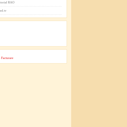
itorial RAO
ed.tv
 Facturare