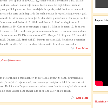
lezan, deşi apărut în 2000(2012), rămâne cel mai consistent şi mai practic
 politică. Cititorii pot învăţa cum se face o strategie câştigătoare, cum se
nea publică şi cum se citesc sondajele de opinie, altfel decât o fac mai toţi
nte fac din carte un îndreptar la îndemâna oricui doreşte să câştige voturi şi să
itole 1. Introducere şi definiţie 2. Identitatea şi imaginea organizaţiei politice
bogdan lefte
ecrutarea candidaţilor 6. Profilul candidatului 7. Profilul alegătorului 8.
r electorali 10. Cum se construieşte o reţea 11. Munca de teren 12. Sondarea
ivitatea 15. Între publicitate şi comunicarea politică 16. Comunicarea politică
 de comunicare 19. Discursul electoral 20. Mesajul 21. Sloganul 22. Interviul
rii 25. Culoarea 26. Simbolul 27. Funcţia asociativă 28. Rolul spin-doctorilor
lă 31. Graffiti 32. Telefonul alegătorului 33. Trimiterea scrisorilor...
Read More
ţi-Cheie
|
0 comments
in Mica trilogie a marginalilor, în care a mai apărut Sectanții și urmează să
ie „în negativ” fața ascunsă, fascinantă a proscrișilor și felul în care e văzut
infern. Un băiat din Bugeac, crescut și educat de o familie exemplară de sectanți,
 de orice văzuse până atunci: altă etică, alte valori și alte reguli.
Read More
Bunătărie.r