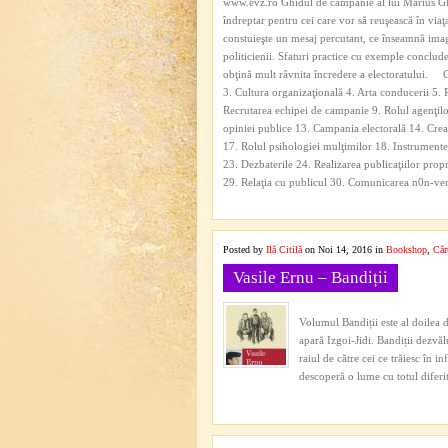
www.evz.ro Ghidul de campanie al lui Marius Ghi
îndreptar pentru cei care vor să reuşească în viaţa
constuieşte un mesaj percutant, ce înseamnă imagi
politicienii. Sfaturi practice cu exemple conclude
obţină mult râvnita încredere a electoratului. Cap
3. Cultura organizaţională 4. Arta conducerii 5. R
Recrutarea echipei de campanie 9. Rolul agenţilo
opiniei publice 13. Campania electorală 14. Creat
17. Rolul psihologiei mulţimilor 18. Instrumente
23. Dezbaterile 24. Realizarea publicaţiilor prop
29. Relaţia cu publicul 30. Comunicarea n0n-verba
Posted by
Ilă Citilă
on Noi 14, 2016 in
Bookshop
,
Căr
Vasile Ernu – Bandiții
Volumul Bandiții este al doilea d
apară Izgoi-Jidi. Bandiții dezvălu
raiul de către cei ce trăiesc în 
descoperă o lume cu totul diferită