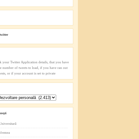
twitter
k your Twitter Application details, that you have
he number of tweets to load, if you have ran out
sts, or if your account is set to private
neşti
Universitară
 Vremea