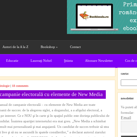
Autori de la A la Z
Bookshop
»
Contact
Educatie
Laureaţi Nobel
Ştiinta
Abonare Newsletter
Cos de 
cauta:
itologie
|
18 comments
campanie electorală cu elemente de New Media
newsletter
nual de campanie electorală – cu elemente de New Media are toate
Va puteti a
nii de succes: de la alegerea siglei, a sloganului, a a afişului electoral, a
formular:
e internet. Ce e NOU şi în carte şi în spaţiul public este dorinţa publicului de
Email
candidat. Înaintea apariţiei internetului era mai greu. „New Media a schimbat
lt mai personalizată şi mai angajantă. Un candidat de succes trebuie să stea
live şi să nu se ascundă în spatele consilierilor,” a declarat autorul ziarului