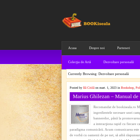
Acasa
Despre noi
Parteneri
Colecţia de Artă
Dezvoltare personală
Currently Browsing: Dezvoltare personală
Posted by
Ilă Citilă
on mart. 1, 2023 in
Bookshop
,
Pol
Marius Ghilezan – Manual de 
Recomandat de bookiseala.ro Ma
ingredientele necesare unei campa
bannerelor, până la promovarea p
a interacţiona rapid cu fiecare 
paradigma comunicării. Acum comunicarea este mu
de vorbă cu oamenii de pe net, să aibă răspunsuri 