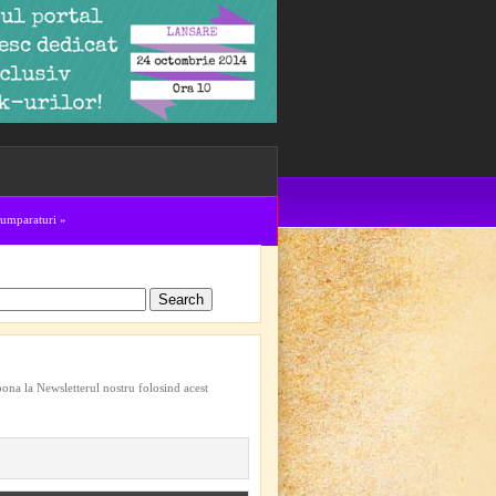
cumparaturi
»
bona la Newsletterul nostru folosind acest