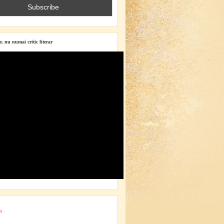
r, nu numai critic literar
o