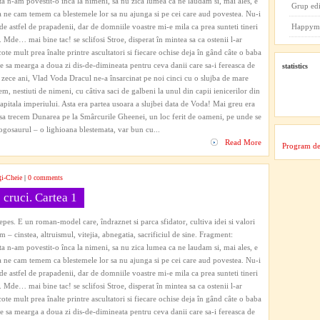
sta n-am povestit-o înca la nimeni, sa nu zica lumea ca ne laudam si, mai ales, e
Grup ed
a ne cam temem ca blestemele lor sa nu ajunga si pe cei care aud povestea. Nu-i
de astfel de prapadenii, dar de domniile voastre mi-e mila ca prea sunteti tineri
Happym
. Mde… mai bine tac! se sclifosi Stroe, disperat în mintea sa ca ostenii l-ar
cote mult prea înalte printre ascultatori si fiecare ochise deja în gând câte o baba
re sa mearga a doua zi dis-de-dimineata pentru ceva danii care sa-i fereasca de
statistics
zece ani, Vlad Voda Dracul ne-a însarcinat pe noi cinci cu o slujba de mare
m, nestiuti de nimeni, cu câtiva saci de galbeni la unul din capii ienicerilor din
apitala imperiului. Asta era partea usoara a slujbei data de Voda! Mai greu era
 sa trecem Dunarea pe la Smârcurile Gheenei, un loc ferit de oameni, pe unde se
 Gogosaurul – o lighioana blestemata, var bun cu...
Read More
Program de
ţi-Cheie
|
0 comments
 cruci. Cartea 1
es. E un roman-model care, îndraznet si parca sfidator, cultiva idei si valori
 – cinstea, altruismul, vitejia, abnegatia, sacrificiul de sine. Fragment:
sta n-am povestit-o înca la nimeni, sa nu zica lumea ca ne laudam si, mai ales, e
a ne cam temem ca blestemele lor sa nu ajunga si pe cei care aud povestea. Nu-i
de astfel de prapadenii, dar de domniile voastre mi-e mila ca prea sunteti tineri
. Mde… mai bine tac! se sclifosi Stroe, disperat în mintea sa ca ostenii l-ar
cote mult prea înalte printre ascultatori si fiecare ochise deja în gând câte o baba
re sa mearga a doua zi dis-de-dimineata pentru ceva danii care sa-i fereasca de