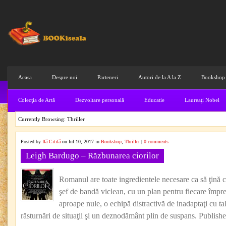
Acasa
Despre noi
Parteneri
Autori de la A la Z
Bookshop
Colecţia de Artă
Dezvoltare personală
Educatie
Laureaţi Nobel
Currently Browsing: Thriller
Posted by
Ilă Citilă
on Iul 10, 2017 in
Bookshop
,
Thriller
|
0 comments
Leigh Bardugo – Răzbunarea ciorilor
Romanul are toate ingredientele necesare ca să ţină cit
şef de bandă viclean, cu un plan pentru fiecare împre
aproape nule, o echipă distractivă de inadaptaţi cu tal
răsturnări de situaţii şi un deznodământ plin de suspans. Publis