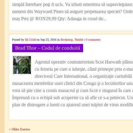
simplă întrebare poţi fi ucis. Va izbuti omenirea să supravieţuiasc
oameni din Wayward Pines să asigure perpetuarea speciei? Ord
oraș Preț @ RON29,99 Qty: Adauga in cosul de...
Posted by
Ilă Citilă
on Sep 23, 2016 in
Bookshop
,
Thriller
|
0 comments
Brad Thor – Codul de conduită
Agentul operativ contraterorism Scot Harwath plănui
cu femeia pe care o iubeşte, când primeşte prin e-mail
directorul Care International, o organizaţie caritabilă
masacrarea membrilor unei clinici din Congo şi a locuitorilor unu
vrea să ştie cine a comis masacrul şi cum Scot e singurul în care a
împreună cu o echipă sub acoperire ca să afle ce s-a petrecut. Un 
plan de distrugere a lumii cu ajutorul unei tulpini de virus modifi
« Older Entries