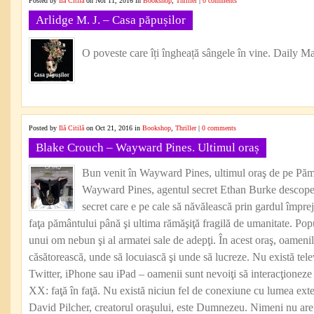
Posted by
Ilă Citilă
on Noi 11, 2016 in
Bookshop
,
Thriller
|
0 comments
Arlidge M. J. – Casa păpușilor
O poveste care îți îngheață sângele în vine. Daily Ma
Posted by
Ilă Citilă
on Oct 21, 2016 in
Bookshop
,
Thriller
|
0 comments
Blake Crouch – Wayward Pines. Ultimul oraș
Bun venit în Wayward Pines, ultimul oraş de pe Pămân
Wayward Pines, agentul secret Ethan Burke descoperă 
secret care e pe cale să năvălească prin gardul împre
faţa pământului până şi ultima rămăşiţă fragilă de umanitate. Popu
unui om nebun şi al armatei sale de adepţi. În acest oraş, oamenil
căsătorească, unde să locuiască şi unde să lucreze. Nu există tel
Twitter, iPhone sau iPad – oamenii sunt nevoiţi să interacţioneze
XX: faţă în faţă. Nu există niciun fel de conexiune cu lumea exter
David Pilcher, creatorul oraşului, este Dumnezeu. Nimeni nu are 