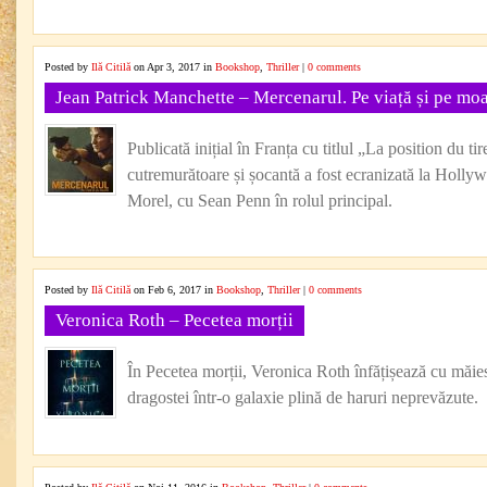
Posted by
Ilă Citilă
on Apr 3, 2017 in
Bookshop
,
Thriller
|
0 comments
Jean Patrick Manchette – Mercenarul. Pe viață și pe moa
Publicată inițial în Franța cu titlul „La position du t
cutremurătoare și șocantă a fost ecranizată la Hollywo
Morel, cu Sean Penn în rolul principal.
Posted by
Ilă Citilă
on Feb 6, 2017 in
Bookshop
,
Thriller
|
0 comments
Veronica Roth – Pecetea morții
În Pecetea morții, Veronica Roth înfățișează cu măiest
dragostei într-o galaxie plină de haruri neprevăzute.