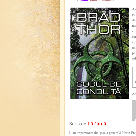
Ag
cu
di
ma
ap
ca
a 
un
po
sp
Ad
Scris de
Ilă Citilă
L-au impresionat din şcoala generală Marin Pred