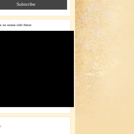
r, nu numai critic literar
o