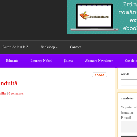
Autori de la A la Z
Bookshop
»
Contact
Educatie
Laureaţi Nobel
Ştiinta
Abonare Newsletter
Cos de 
cauta:
nduită
riller
|
0 comments
newsletter
Va puteti a
formular:
Email