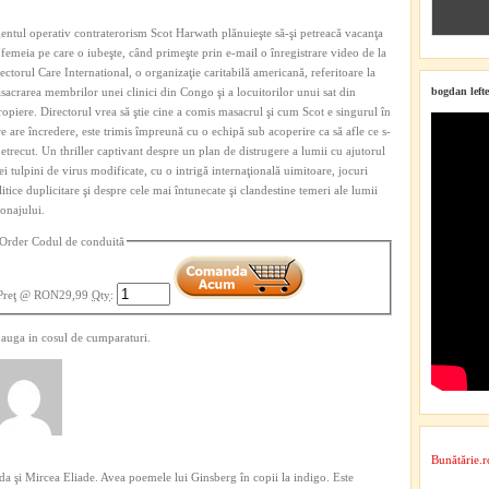
entul operativ contraterorism Scot Harwath plănuieşte să-şi petreacă vacanţa
 femeia pe care o iubeşte, când primeşte prin e-mail o înregistrare video de la
rectorul Care International, o organizaţie caritabilă americană, referitoare la
sacrarea membrilor unei clinici din Congo şi a locuitorilor unui sat din
bogdan lefte
ropiere. Directorul vrea să ştie cine a comis masacrul şi cum Scot e singurul în
re are încredere, este trimis împreună cu o echipă sub acoperire ca să afle ce s-
petrecut. Un thriller captivant despre un plan de distrugere a lumii cu ajutorul
ei tulpini de virus modificate, cu o intrigă internaţională uimitoare, jocuri
litice duplicitare şi despre cele mai întunecate şi clandestine temeri ale lumii
ionajului.
Order Codul de conduită
Preţ
@ RON29,99
Qty
:
auga in cosul de cumparaturi.
Bunătărie.r
a şi Mircea Eliade. Avea poemele lui Ginsberg în copii la indigo. Este