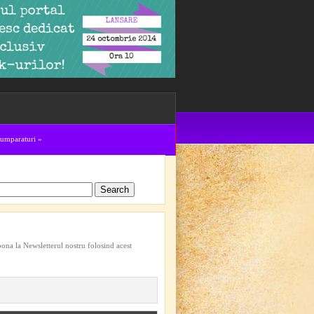
cumparaturi
»
bona la Newsletterul nostru folosind acest