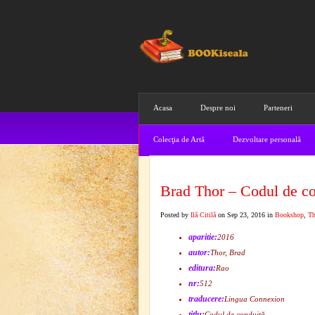
Acasa
Despre noi
Parteneri
Colecţia de Artă
Dezvoltare personală
Brad Thor – Codul de co
Posted by
Ilă Citilă
on Sep 23, 2016 in
Bookshop
,
Th
aparitie:
2016
autor:
Thor, Brad
editura:
Rao
nr:
512
traducere:
Lingua Connexion
titlu:
Codul de conduită