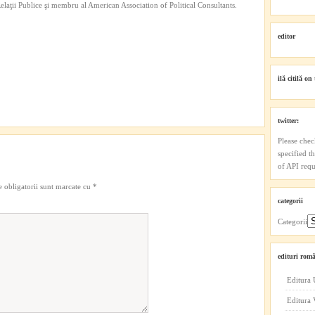
 Relaţii Publice şi membru al American Association of Political Consultants.
editor
ilă citilă on 
twitter:
Please chec
specified t
of API reque
 obligatorii sunt marcate cu
*
categorii
Categorii
edituri româ
Editura 
Editura