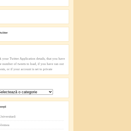
twitter
k your Twitter Application details, that you have
he number of tweets to load, if you have ran out
sts, or if your account is set to private
neşti
Universitară
 Vremea