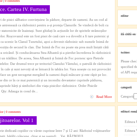
or
|
0 comments
ice. Cartea IV. Furtuna
editor
ri de pisici sălbatice conviețuiesc în pădure, departe de oameni. Au un cod al
 Se antrenează ca războinici pentru a-și proteja Clanurile. Se vindecă de boli cu
 statornicite de înaintași. Sunt ghidați în acțiunile lor de spiritele strămoșilor
ilă citilă on 
elor. Roșcovanul este un fost pisoi de casă care s-a dovedit a fi tare puternic și
tat ca ucenic în Clanul Tunetului, apoi a devenit războinic sub numele Inimă de
 poziția de secund în clan. Dar Inimă de Foc nu poate sta prea mult liniștit câtă
 oricând. Și conducătoarea Stea Albastră și-a pierdut încrederea în războinicii
twitter:
 un trădător. De aceea, Stea Albastră și Inimă de Foc pornesc spre Pietrele
Please chec
Stelelor. Dar drumul trece pe teritoriul Clanului Vântului, o patrulă de războinici
specified t
 cale și sunt nevoiți să se întoarcă în tabăra lor. Vara sosește cu noi provocări
of API reque
face un gest necugetat mergând la oameni după mâncare și este răpit pe loc.
e din ce în ce mai puternică și un incendiu devastator cuprinde pădurea,
rinde hărți și simboluri din viața pisicilor războinice. Order Pisicile
categorii
Qty: Adauga in cosul de...
Categorii
Read More
edituri româ
ior
|
0 comments
itoarelor. Vol 1
Editura 
ie dedicată copiilor cu vârste cuprinse între 7 și 12 ani: Războiul vrăjitoarelor
Editura
ntații, bătălii crâncene, chiar și pe pantofi… Vai, RĂZBOIUL