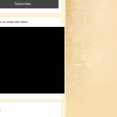
r, nu numai critic literar
o