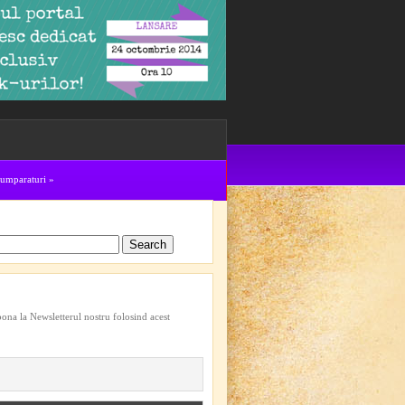
cumparaturi
»
bona la Newsletterul nostru folosind acest