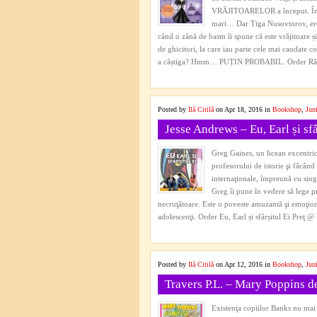
VRĂJITOARELOR a început. În lab
mari… Dar Tiga Nusovtorov, eroi
când o zână de basm îi spune că este vrăjitoare și
de ghicitori, la care iau parte cele mai caudate c
a câștiga? Hmm… PUȚIN PROBABIL. Order Război
Posted by
Ilă Citilă
on Apr 18, 2016 in
Bookshop
,
Jun
Jesse Andrews – Eu, Earl și sfâ
Greg Gaines, un licean excentric
profesorului de istorie şi făcând
internaţionale, împreună cu sing
Greg îi pune în vedere să lege p
necruţătoare. Este o poveste amuzantă şi emoţionan
adolescenţi. Order Eu, Earl și sfârșitul Ei Preţ
Posted by
Ilă Citilă
on Apr 12, 2016 in
Bookshop
,
Jun
Travers P.L. – Mary Poppins d
Existenţa copiilor Banks nu mai 