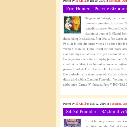
Posted by
Ilă Citilă
on Iun 20, 2016 in
Bookshop
,
Juni
Erin Hunter – Pisicile războin
De generații întregi, patru clanu
onoarei și prețuiesc loialitatea.
remedii naturiste. Respectă legile
războinici, reuniți în Clanul Stel
descurcăreț în sălbăticie. Mai întâi a fost accep
Foc, iar în cele din urmă vitejia l-a adus până la
vreme Gheară de Tigru, fostul secund, poate ataca
clanului după ce Gheară de Tigru s-a dovedit a fi
Înalte pentru a se sfătui cu înțelepții din Clanul 
condusă de Gheară de Nămol le iese amenințător în
pentru Inimă de Foc. Ucenicul lui, Labă de Nor, 
Dar pericolul abia acum urmează. Canicula devin
distrugând tabăra Clanului Tunetului. Volumul cup
războinice. Cartea IV. Furtuna Preţ @ RON29,90 
Posted by
Ilă Citilă
on Mai 12, 2016 in
Bookshop
,
Jun
Sibéal Pounder – Războiul vrăj
Corint Junior pornește o nouă ser
de Sibéal Pounder. Vrăji și inca