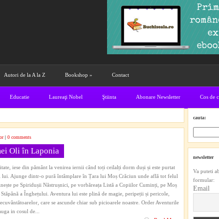
Autori de la A la Z
Bookshop
»
Contact
Educatie
Laureaţi Nobel
Ştiinta
Abonare Newsletter
Cos de 
cauta:
or
|
0 comments
ei Oli în Laponia
newsletter
ate, iese din pământ la venirea iernii când toți ceilalți dorm duși și este purtat
Va puteti a
i lui. Ajunge dintr-o pură întâmplare în Țara lui Moș Crăciun unde află tot felul
formular:
tâlnește pe Spiridușii Năstrușnici, pe vorbăreața Listă a Copiilor Cuminți, pe Moș
Email
Stăpână a Înghețului. Aventura lui este plină de magie, peripeții și pericole,
ecuvântătoarelor, care se ascunde chiar sub picioarele noastre. Order Aventurile
ga in cosul de...