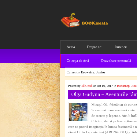
Acasa
Despre noi
Parteneri
Colecţia de Artă
Dezvoltare personală
Currently Browsing: Junior
Posted by
Ilă Citilă
on Ian 10, 2017 in
Bookshop
,
Juni
Olga Gudynn – Aventurile râm
Micuțul Oli, frământat de curiozit
în cea mai mare aventură a vieți
de secrete și legende. Aici îi în
Crăciun, dar și pe Necruțătoarea 
care ne poartă imaginația în lumea fascinantă a n
râmei Oli în Laponia Preț @ RON49,00 Qty: Adau