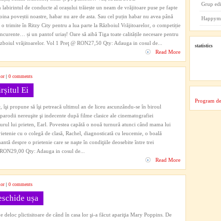
Grup ed
irintul de conducte al orașului trăiește un neam de vrăjitoare puse pe fapte
na poveștii noastre, habar nu are de asta. Sau cel puțin habar nu avea până
Happym
 o trimite în Ritzy City pentru a lua parte la Războiul Vrăjitoarelor, o competiție
oncurente… și un pantof uriaș! Oare să aibă Tiga toate calitățile necesare pentru
ul vrăjitoarelor. Vol 1 Preţ @ RON27,50 Qty: Adauga in cosul de...
statistics
Read More
ior
|
0 comments
rșitul Ei
Program de
, îşi propune să îşi petreacă ultimul an de liceu ascunzându-se în biroul
 parodii nereuşite şi indecente după filme clasice ale cinematografiei
urul lui prieten, Earl. Povestea capătă o nouă turnură atunci când mama lui
rietenie cu o colegă de clasă, Rachel, diagnosticată cu leucemie, o boală
tă despre o prietenie care se naşte în condiţiile deosebite între trei
 @ RON29,00 Qty: Adauga in cosul de...
Read More
ior
|
0 comments
eschide ușa
e deloc plictisitoare de când în casa lor şi-a făcut apariţia Mary Poppins. De