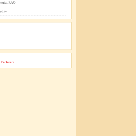
itorial RAO
ed.tv
 Facturare