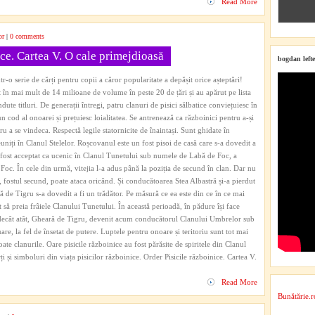
Read More
or
|
0 comments
ice. Cartea V. O cale primejdioasă
bogdan lefte
r-o serie de cărți pentru copii a căror popularitate a depășit orice așteptări!
t în mai mult de 14 milioane de volume în peste 20 de țări și au apărut pe lista
e titluri. De generații întregi, patru clanuri de pisici sălbatice conviețuiesc în
cod al onoarei și prețuiesc loialitatea. Se antrenează ca războinici pentru a-și
ru a se vindeca. Respectă legile statornicite de înaintași. Sunt ghidate în
reuniți în Clanul Stelelor. Roșcovanul este un fost pisoi de casă care s-a dovedit a
 a fost acceptat ca ucenic în Clanul Tunetului sub numele de Labă de Foc, a
Foc. În cele din urmă, vitejia l-a adus până la poziția de secund în clan. Dar nu
, fostul secund, poate ataca oricând. Și conducătoarea Stea Albastră și-a pierdut
ă de Tigru s-a dovedit a fi un trădător. Pe măsură ce ea este din ce în ce mai
să preia frâiele Clanului Tunetului. În această perioadă, în pădure își face
decât atât, Gheară de Tigru, devenit acum conducătorul Clanului Umbrelor sub
e, la fel de însetat de putere. Luptele pentru onoare și teritoriu sunt tot mai
oate clanurile. Oare pisicile războinice au fost părăsite de spiritele din Clanul
 și simboluri din viața pisicilor războinice. Order Pisicile războinice. Cartea V.
Read More
Bunătărie.r