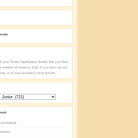
twitter
k your Twitter Application details, that you have
he number of tweets to load, if you have ran out
sts, or if your account is set to private
neşti
Universitară
 Vremea