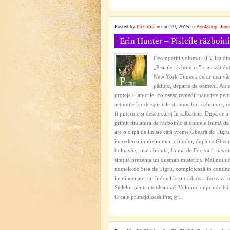
Posted by
Ilă Citilă
on Iul 20, 2016 in
Bookshop
,
Juni
Erin Hunter – Pisicile războin
Descoperiți volumul al V-lea dint
„Pisicile războinice” s-au vându
New York Times a celor mai vândut
pădure, departe de oameni. Au un 
proteja Clanurile. Folosesc remedii naturiste pent
acțiunile lor de spiritele strămoșilor războinici, 
fi puternic și descurcăreț în sălbăticie. După ce
primit titulatura de războinic și numele Inimă de 
are o clipă de liniște câtă vreme Gheară de Tigru
încrederea în războinicii clanului, după ce Ghear
bolnavă și mai absentă, Inimă de Foc va fi nevoit 
simțită prezența un dușman misterios. Mai mult 
numele de Stea de Tigru, complotează în continuar
încrâncenate, iar îndoielile și trădarea afectează t
Stelelor pentru totdeauna? Volumul cuprinde hărți
O cale primejdioasă Preţ @...