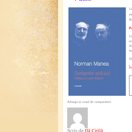
Un
an
Ro
Po
Un
te
di
le
De
În
Adauga in cosul de cumparaturi.
Scris de
Ilă Citilă