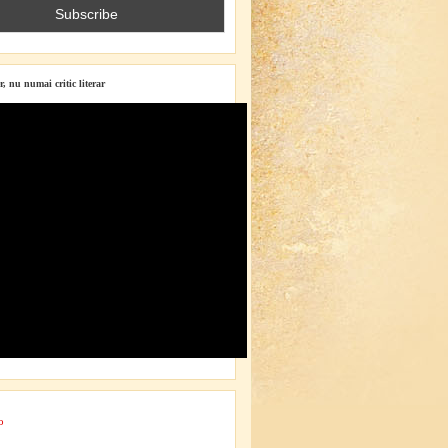
r, nu numai critic literar
o