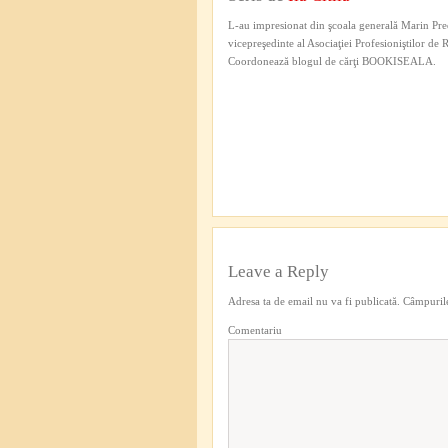
L-au impresionat din şcoala generală Marin Pred
vicepreşedinte al Asociaţiei Profesioniştilor de
Coordonează blogul de cărţi BOOKISEALA.
Leave a Reply
Adresa ta de email nu va fi publicată.
Câmpurile
Comentariu