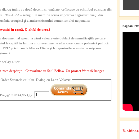
 dialog întins pe două decenii şi jumătate, ce începe cu schimbul epistolar din
ii 1982-1983 – refugiu în mărturia scrisă împotriva degradării vieţii din
mânia ceauşistă şi a antisemitismului comunismului naţionalist.
bogdan lefte
vestiri în ramă. O altfel de proză
 document al epocii, a cărui valoare este dublată de semnificaţiile pe care
xtul le capătă în lumina unor evenimente ulterioare, cum e polemică publică
n 1992 privitoare la Mircea Eliade şi la raporturile acestuia cu mişcarea
gionară.
 acelaşi autor
aintea despărţirii. Convorbire cu Saul Bellow. Un proiect Words&Images
Order Sertarele exilului. Dialog cu Leon Volovici
Preţ
@ RON44,95
Qty
:
Bunătărie.r