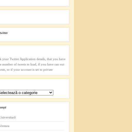
twitter
k your Twitter Application details, that you have
he number of tweets to load, if you have ran out
sts, or if your account is set to private
neşti
Universitară
 Vremea