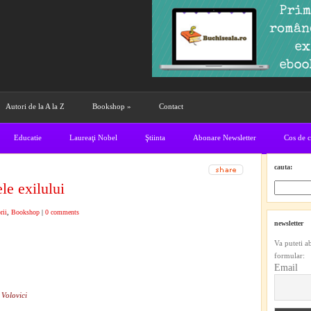
Autori de la A la Z
Bookshop
»
Contact
Educatie
Laureaţi Nobel
Ştiinta
Abonare Newsletter
Cos de 
cauta:
e exilului
rii
,
Bookshop
|
0 comments
newsletter
Va puteti a
formular:
Email
 Volovici