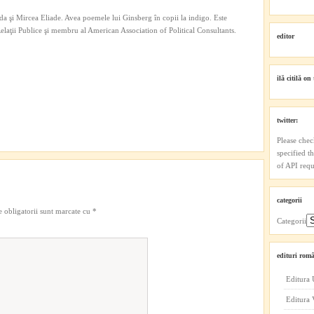
a şi Mircea Eliade. Avea poemele lui Ginsberg în copii la indigo. Este
 Relaţii Publice şi membru al American Association of Political Consultants.
editor
ilă citilă on 
twitter:
Please chec
specified t
of API reque
categorii
 obligatorii sunt marcate cu
*
Categorii
edituri româ
Editura 
Editura