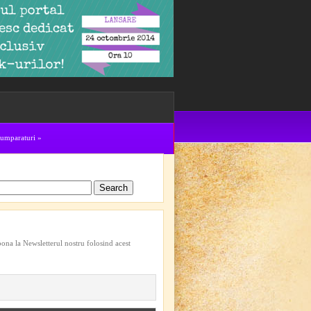
cumparaturi
»
bona la Newsletterul nostru folosind acest