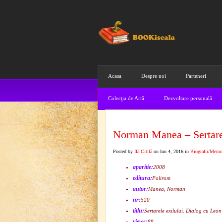
Acasa
Despre noi
Parteneri
Colecţia de Artă
Dezvoltare personală
Norman Manea – Sertarel
Posted by
Ilă Citilă
on Iun 4, 2016 in
Biografii/Memo
aparitie:
2008
editura:
Polirom
autor:
Manea, Norman
nr:
520
titlu:
Sertarele exilului. Dialog cu Leon
views:
88