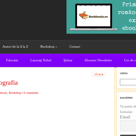
Autori de la A la Z
Bookshop
»
Contact
Educatie
Laureaţi Nobel
Ştiinta
Abonare Newsletter
Cos de 
cauta:
ografia
emorii
,
Bookshop
|
0 comments
newsletter
Va puteti a
formular:
Email