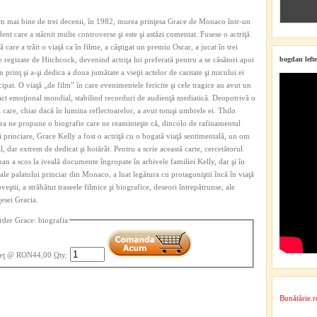
 mai bine de trei decenii, în 1982, murea prinţesa Grace de Monaco într-un
dent care a stârnit multe controverse şi este şi astăzi comentat. Fusese o actriţă
tă care a trăit o viaţă ca în filme, a câştigat un premiu Oscar, a jucat în trei
e regizate de Hitchcock, devenind actriţa lui preferată pentru a se căsători apoi
bogdan lefte
n prinţ şi a-şi dedica a doua jumătate a vieţii actelor de caritate şi micului ei
cipat. O viaţă „de film” în care evenimentele fericite şi cele tragice au avut un
ct emoţional mondial, stabilind recorduri de audienţă mediatică. Deopotrivă o
ă care, chiar dacă în lumina reflectoarelor, a avut totuşi umbrele ei. Thilo
a ne propune o biografie care ne reaminteşte că, dincolo de rafinamentul
ii princiare, Grace Kelly a fost o actriţă cu o bogată viaţă sentimentală, un om
il, dar extrem de dedicat şi hotărât. Pentru a scrie această carte, cercetătorul
an a scos la iveală documente îngropate în arhivele familiei Kelly, dar şi în
 ale palatului princiar din Monaco, a luat legătura cu protagoniştii încă în viaţă
oveştii, a străbătut traseele filmice şi biografice, deseori întrepătrunse, ale
ţesei Gracia.
rder Grace: biografia
eţ
@ RON44,00
Qty
:
Bunătărie.r