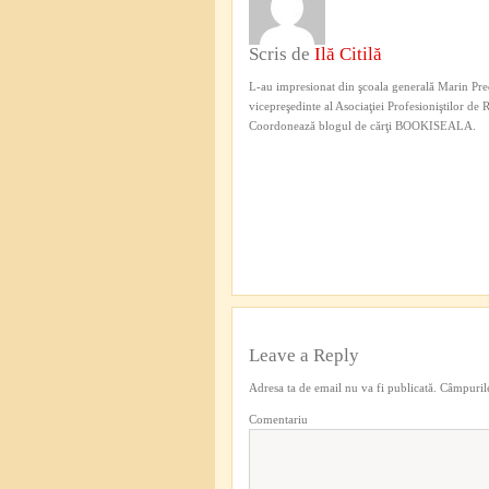
Scris de
Ilă Citilă
L-au impresionat din şcoala generală Marin Pred
vicepreşedinte al Asociaţiei Profesioniştilor de
Coordonează blogul de cărţi BOOKISEALA.
Leave a Reply
Adresa ta de email nu va fi publicată.
Câmpurile
Comentariu