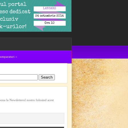
cumparaturi
»
bona la Newsletterul nostru folosind acest