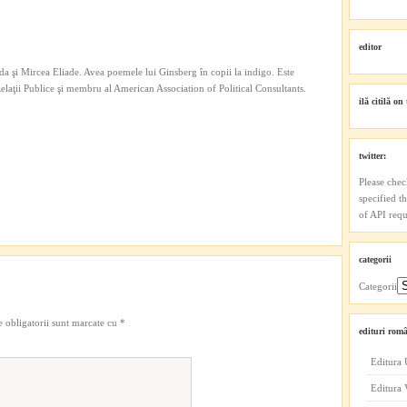
editor
a şi Mircea Eliade. Avea poemele lui Ginsberg în copii la indigo. Este
 Relaţii Publice şi membru al American Association of Political Consultants.
ilă citilă on 
twitter:
Please chec
specified t
of API reque
categorii
Categorii
 obligatorii sunt marcate cu
*
edituri româ
Editura 
Editura