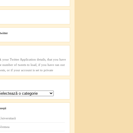
twitter
k your Twitter Application details, that you have
he number of tweets to load, if you have ran out
sts, or if your account is set to private
neşti
Universitară
 Vremea