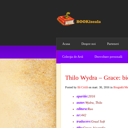
Acasa
Despre noi
Parteneri
Colecţia de Artă
Dezvoltare personală
Thilo Wydra – Grace: bi
Posted by
Ilă Citilă
on mart. 30, 2016 in
Biografii/M
aparitie:
2016
autor:
Wydra, Thilo
editura:
Rao
nr:
442
traducere:
Graal Soft
titlu:
Grace: biografia