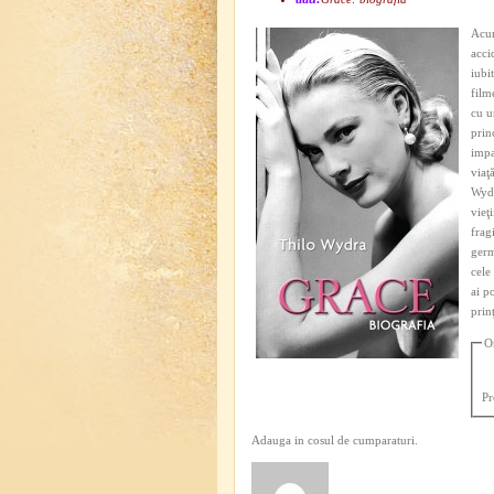
Acum
acci
iubi
film
cu u
prin
impa
viaţ
Wydr
vieţ
frag
germ
cele
ai p
prin
O
Pr
Adauga in cosul de cumparaturi.