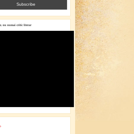
r, nu numai critic literar
o