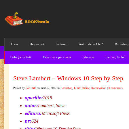
Acasa
Despre noi
Parteneri
Autori de la A la Z
Bookshop
Colecţia de Artă
Dezvoltare personală
Educatie
Laureaţi Nobel
Steve Lambert – Windows 10 Step by Step
Posted by
Ilă Citilă
on mart. 5, 2017 in
Bookshop
,
Limbi străine
,
Recomandari
|
0 comments
aparitie:
2015
autor:
Lambert, Steve
editura:
Microsoft Press
nr:
624
titlu:
Windows 10 Step by Step