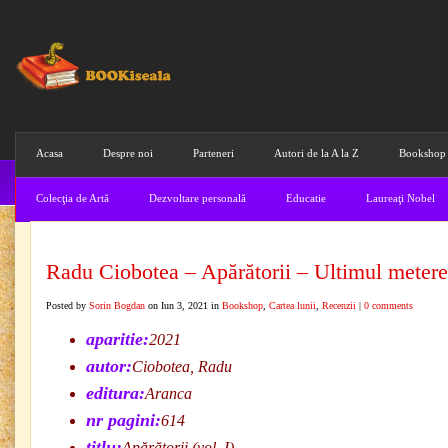
Acasa
Despre noi
Parteneri
Autori de la A la Z
Bookshop
Colecţia de Artă
Dezvoltare personală
Educatie
Laureaţi Nobel
Radu Ciobotea – Apărătorii – Ultimul meter
Posted by
Sorin Bogdan
on Iun 3, 2021 in
Bookshop
,
Cartea lunii
,
Recenzii
|
0 comments
aparitie:
2021
autor:
Ciobotea, Radu
editura:
Aranca
nr pagini:
614
titlu:
Apărătorii (vol. I)