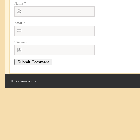
Nume
*
Email
*
Site web
© Bookiseala 2026