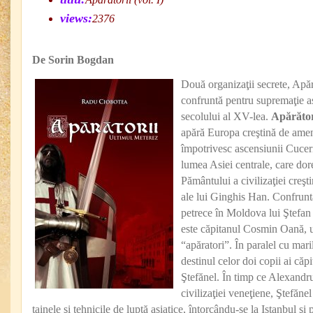
views:
2376
De Sorin Bogdan
Două organizaţii secrete, Apără
confruntă pentru supremaţie a
secolului al XV-lea.
Apărător
apără Europa creştină de ameni
împotrivesc ascensiunii Cucerit
lumea Asiei centrale, care dore
Pământului a civilizaţiei creşti
ale lui Ginghis Han. Confrunt
petrece în Moldova lui Ştefan 
este căpitanul Cosmin Oană, u
“apăratori”. În paralel cu mari
destinul celor doi copii ai că
Ştefănel. În timp ce Alexandru 
civilizaţiei veneţiene, Ştefănel 
tainele şi tehnicile de luptă asiatice, întorcându-se la Istanbul ş