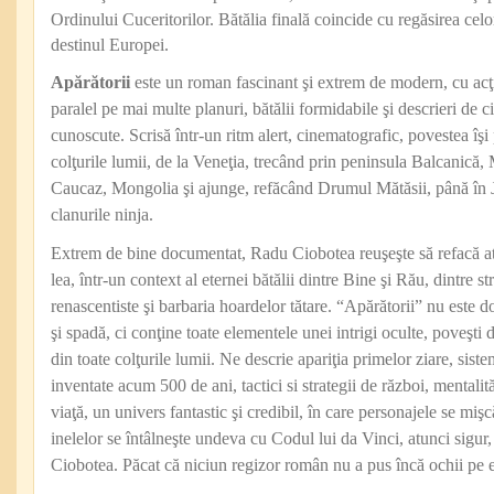
Ordinului Cuceritorilor. Bătălia finală coincide cu regăsirea celo
destinul Europei.
Apărătorii
este un roman fascinant şi extrem de modern, cu acţi
paralel pe mai multe planuri, bătălii formidabile şi descrieri de ci
cunoscute. Scrisă într-un ritm alert, cinematografic, povestea îşi 
colţurile lumii, de la Veneţia, trecând prin peninsula Balcanică,
Caucaz, Mongolia şi ajunge, refăcând Drumul Mătăsii, până în J
clanurile ninja.
Extrem de bine documentat, Radu Ciobotea reuşeşte să refacă a
lea, într-un context al eternei bătălii dintre Bine şi Rău, dintre str
renascentiste şi barbaria hoardelor tătare. “Apărătorii” nu este 
şi spadă, ci conţine toate elementele unei intrigi oculte, poveşti d
din toate colţurile lumii. Ne descrie apariţia primelor ziare, sis
inventate acum 500 de ani, tactici si strategii de război, mentalităţ
viaţă, un univers fantastic şi credibil, în care personajele se mi
inelelor se întâlneşte undeva cu Codul lui da Vinci, atunci sigur,
Ciobotea. Păcat că niciun regizor român nu a pus încă ochii pe e