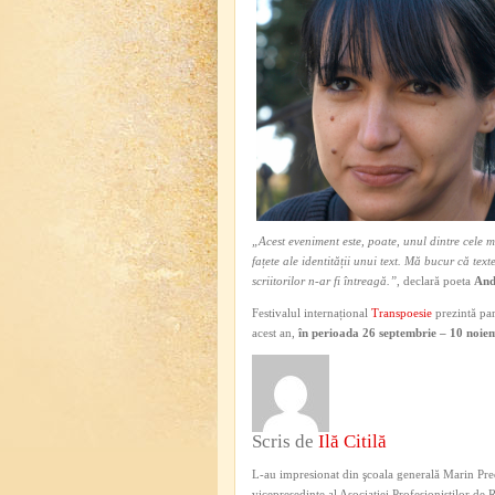
„Acest eveniment este, poate, unul dintre cele 
fațete ale identității unui text. Mă bucur că tex
scriitorilor n-ar fi întreagă.”
, declară poeta
And
Festivalul internațional
Transpoesie
prezintă parc
acest an,
în perioada 26 septembrie – 10 noie
Scris de
Ilă Citilă
L-au impresionat din şcoala generală Marin Pred
vicepreşedinte al Asociaţiei Profesioniştilor de