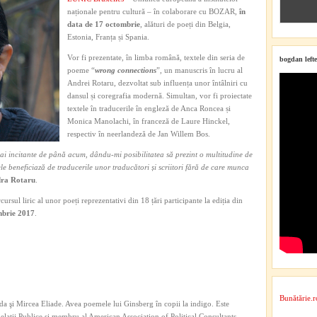
naționale pentru cultură – în colaborare cu BOZAR,
în
data de 17 octombrie
, alături de poeți din Belgia,
Estonia, Franța și Spania.
Vor fi prezentate, în limba română, textele din seria de
bogdan lefte
poeme “
wrong connections
”, un manuscris în lucru al
Andrei Rotaru, dezvoltat sub influența unor întâlniri cu
dansul și coregrafia modernă. Simultan, vor fi proiectate
textele în traducerile în engleză de Anca Roncea și
Monica Manolachi, în franceză de Laure Hinckel,
respectiv în neerlandeză de Jan Willem Bos.
mai incitante de până acum, dându-mi posibilitatea să prezint o multitudine de
tele beneficiază de traducerile unor traducători și scriitori fără de care munca
ra Rotaru
.
ursul liric al unor poeți reprezentativi din 18 țări participante la ediția din
mbrie 2017
.
Bunătărie.r
a şi Mircea Eliade. Avea poemele lui Ginsberg în copii la indigo. Este
 Relaţii Publice şi membru al American Association of Political Consultants.