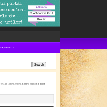
cumparaturi
»
bona la Newsletterul nostru folosind acest