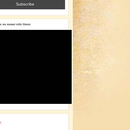
r, nu numai critic literar
o