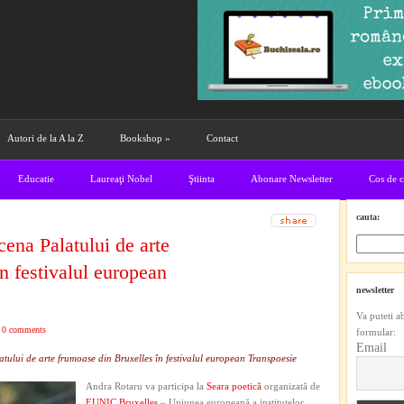
Autori de la A la Z
Bookshop
»
Contact
Educatie
Laureaţi Nobel
Ştiinta
Abonare Newsletter
Cos de 
cauta:
ena Palatului de arte
n festivalul european
newsletter
Va puteti a
|
0 comments
formular:
Email
ului de arte frumoase din Bruxelles în festivalul european Transpoesie
Andra Rotaru va participa la
Seara poetică
organizată de
EUNIC Bruxelles
– Uniunea europeană a institutelor