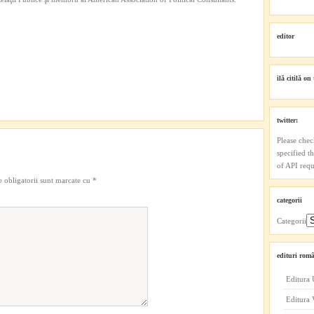
editor
ilă citilă on 
twitter:
Please chec
specified t
of API reque
 obligatorii sunt marcate cu
*
categorii
Categorii
edituri româ
Editura 
Editura