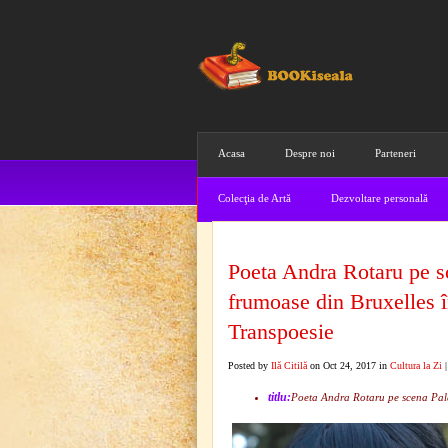
Acasa
Despre noi
Parteneri
Colecţia de Artă
Dezvoltare personală
Poeta Andra Rotaru pe sc
frumoase din Bruxelles î
Transpoesie
Posted by
Ilă Citilă
on Oct 24, 2017 in
Cultura la Zi
titlu:
Poeta Andra Rotaru pe scena Palat