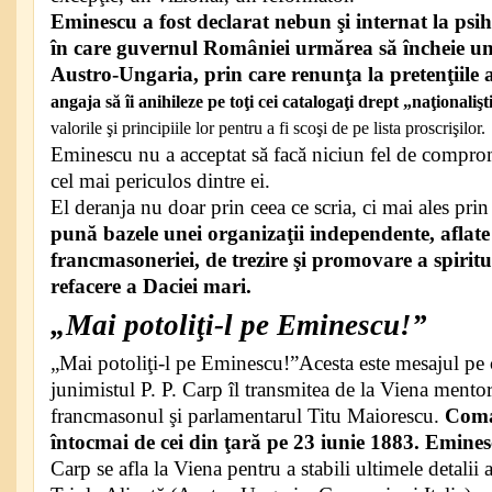
Eminescu a fost declarat nebun şi internat la psi
în care guvernul României urmărea să încheie un
Austro-Ungaria, prin care renunţa la pretenţiile
angaja să îi anihileze pe toţi cei catalogaţi drept „naţionalişt
valorile şi principiile lor pentru a fi scoşi de pe lista proscrişilor.
Eminescu nu a acceptat să facă niciun fel de comprom
cel mai periculos dintre ei.
El deranja nu doar prin ceea ce scria, ci mai ales prin
pună bazele unei organizaţii independente, aflate
francmasoneriei, de trezire şi promovare a spirit
refacere a Daciei mari.
„Mai potoliţi-l pe Eminescu!”
„Mai potoliţi-l pe Eminescu!”Acesta este mesajul pe 
junimistul P. P. Carp îl transmitea de la Viena mento
francmasonul şi parlamentarul Titu Maiorescu.
Coman
întocmai de cei din ţară pe 23 iunie 1883. Emines
Carp se afla la Viena pentru a stabili ultimele detalii 