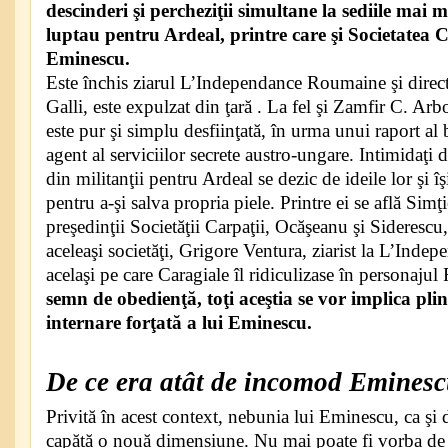
descinderi şi percheziţii simultane la sediile mai 
luptau pentru Ardeal, printre care şi Societatea C
Eminescu.
Este închis ziarul L’Independance Roumaine şi direct
Galli, este expulzat din ţară . La fel şi Zamfir C. Arb
este pur şi simplu desfiinţată, în urma unui raport a
agent al serviciilor secrete austro-ungare. Intimidaţi 
din militanţii pentru Ardeal se dezic de ideile lor şi îş
pentru a-şi salva propria piele. Printre ei se află Simţ
preşedinţii Societăţii Carpaţii, Ocăşeanu şi Sideres
aceleaşi societăţi, Grigore Ventura, ziarist la L’Ind
acelaşi pe care Caragiale îl ridiculizase în personajul
semn de obedienţă, toţi aceştia se vor implica plin
internare forţată a lui Eminescu.
De ce era atât de incomod Emines
Privită în acest context, nebunia lui Eminescu, ca şi de
capătă o nouă dimensiune. Nu mai poate fi vorba de 