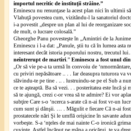
importul necritic de instituţii străine.”
Eminescu nu renunţase la acest plan nici în ultimii s
Vlahuţă povestea cum, vizitându-l la sanatoriul doc
i-a povestit „despre un plan al lui de reorganizare soc
de mult, o lucrare colosală.”
Gheorghe Panu povesteşte în „Amintiri de la Junimea
Eminescu i l-a dat: „Panule, ştii tu că în lumea asta 
interesant decât istoria poporului nostru, trecutul lu
neîntrerupt de martiri
.”
Eminescu a fost unul dint
„Or să vie pe-a ta urmă în convoiu de ‘nmormântare,
cu priviri nepăsătoare .. . . Iar deasupra tuturora va 
slăvindu-te pe tine . .. . lustruindu-se pe el Sub a nu
ce te aşteaptă. Ba să vezi. . . posteritatea este încă ş
să te ajungă, crezi c-or vrea să te admire? Ei vor apl
subţire Care s-o ‘ncerca s-arate că n-ai fost vr-un lu
cum sunt şi dânşii. … . Măgulit e fiecare Că n-ai fos
prostatecele nări Şi le umflă orişicine în savante adu
vorbeşte. S-a ‘nţeles de mai nainte C-o ironică grimas
cuvinte. Astfel încăput pe mâna a oricărui, te va dreg