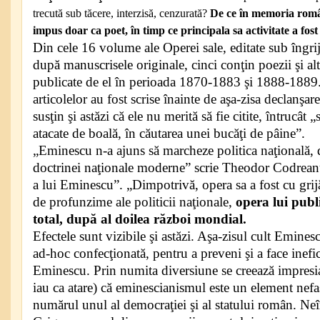
trecută sub tăcere, interzisă, cenzurată?
De ce în memoria româ
impus doar ca poet, în timp ce principala sa activitate a fost
Din cele 16 volume ale Operei sale, editate sub îngrij
după manuscrisele originale, cinci conţin poezii şi alte
publicate de el în perioada 1870-1883 şi 1888-1889.
articolelor au fost scrise înainte de aşa-zisa declanşar
susţin şi astăzi că ele nu merită să fie citite, întrucât
atacate de boală, în căutarea unei bucăţi de pâine”.
„Eminescu n-a ajuns să marcheze politica naţională, d
doctrinei naţionale moderne” scrie Theodor Codreanu
a lui Eminescu”. „Dimpotrivă, opera sa a fost cu grijă
de profunzime ale politicii naţionale,
opera lui publi
total, după al doilea război mondial.
Efectele sunt vizibile şi astăzi. Aşa-zisul cult Emine
ad-hoc confecţionată, pentru a preveni şi a face inefic
Eminescu. Prin numita diversiune se creează impresia
iau ca atare) că eminescianismul este un element nefa
numărul unul al democraţiei şi al statului român. N