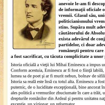
anevoie le-am fi descop
de informaţii oficiale o
vremii. Glasul său, uni
politicianismului vremi
stins. Supăra mult adev
căutătorului de Absolut
exista adevărul de con
partidelor, ci doar ade
româneşti pentru care a
a fost sacrificat, cu tăcuta complicitate a unor
Istoria oficială a vieţii lui Mihai Eminescu a impus 
Conform acestuia, Eminescu ar fi fost o fiinţă labilă,
lumea sa de poet şi ar fi murit nebun, bolnav de sifilis
Istoria sa reală este însă cu totul alta. Eminescu a fo
puternic, de o luciditate excepţională, bine ancorat în 
ales politică a vremurilor zbuciumate în care a trăit, 
drepturile românilor din Ardeal şi pentru unitatea naţ
excepţie, un vizionar, un reformator.