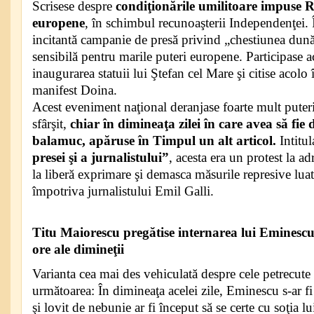
Scrisese despre
condiţionările umilitoare impuse R
europene
, în schimbul recunoaşterii Independenţei.
incitantă campanie de presă privind „chestiunea dun
sensibilă pentru marile puteri europene. Participase act
inaugurarea statuii lui Ştefan cel Mare şi citise acolo
manifest Doina.
Acest eveniment naţional deranjase foarte mult puteri
sfârşit,
chiar în dimineaţa zilei în care avea să fie 
balamuc, apăruse în Timpul un alt articol.
Intitul
presei şi a jurnalistului”
, acesta era un protest la ad
la liberă exprimare şi demasca măsurile represive lu
împotriva jurnalistului Emil Galli.
Titu Maiorescu pregătise internarea lui Eminescu
ore ale dimineţii
Varianta cea mai des vehiculată despre cele petrecute
următoarea: În dimineaţa acelei zile, Eminescu s-ar fi
şi lovit de nebunie ar fi început să se certe cu soţia lu