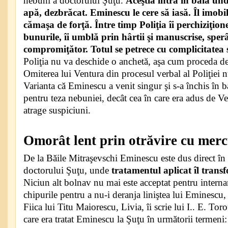
nebuni a doctorului Şuţu.
Aceştia intră în baia un
apă, dezbrăcat. Eminescu le cere să iasă. Îl imobil
cămaşa de forţă. Între timp Poliţia îi perchiziţione
bunurile, îi umblă prin hârtii şi manuscrise, spe
compromiţător. Totul se petrece cu complicitatea so
Poliţia nu va deschide o anchetă, aşa cum proceda de 
Omiterea lui Ventura din procesul verbal al Poliţiei n
Varianta că Eminescu a venit singur şi s-a închis în b
pentru teza nebuniei, decât cea în care era adus de Ven
atrage suspiciuni.
Omorât lent prin otrăvire cu mer
De la Băile Mitraşevschi Eminescu este dus direct în 
doctorului Şuţu, unde
tratamentul aplicat îl trans
Niciun alt bolnav nu mai este acceptat pentru interna
chipurile pentru a nu-i deranja liniştea lui Eminescu,
Fiica lui Titu Maiorescu, Livia, îi scrie lui I.. E. To
care era tratat Eminescu la Şuţu în următorii termeni