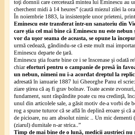
toţi domnii care cercetează mintea lui Eminescu au u
cherchent midi à 14 heures” (caută miezul zilei la ora
În noiembrie 1883, la insistenţele unor prieteni, pri
Eminescu este transferat într-un sanatoriu din V
care ştia cel mai bine că Eminescu nu este nebun ş
vor da uşor seama de aceasta, se opune la începu
urmă cedează, gândindu-se că este mult mai important
Eminescu departe de ţară.
Eminescu ştia foarte bine ce i se înscenase şi odată reî
chiar
eforturi pentru o campanie de presă în favoa
un nebun, nimeni nu i-a acordat dreptul la repli
adresată în ianuarie 1887 lui Gheorghe Panu el scrie:
ziare ştirea că aş fi grav bolnav. Toate aceste zvonuri,
fundament, sunt răspândite poate cu rea credinţă, încât
unul din articolele sale, a găsit motiv de-a vorbi de 
rog a spune tuturor că se află în deplină eroare şi că 
de picioare, nu am absolut nimic .. Un mic dementi 
(ziarul) dumitale n-ar strica..”
Timp de mai bine de o lună, medicii austrieci nu r