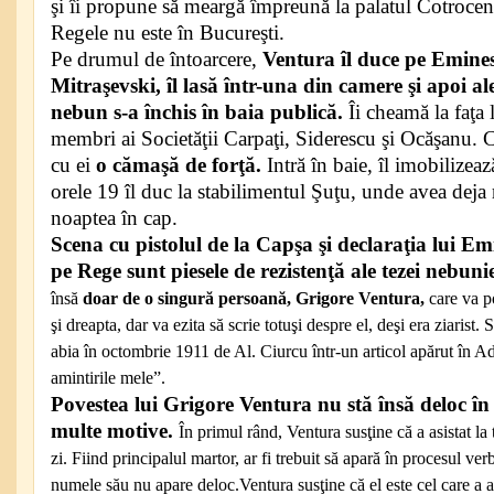
şi îi propune să meargă împreună la palatul Cotroceni
Regele nu este în Bucureşti.
Pe drumul de întoarcere,
Ventura
îl duce pe Emines
Mitraşevski, îl lasă într-una din camere şi apoi al
nebun s-a închis în baia publică.
Îi cheamă la faţa 
membri ai Societăţii Carpaţi, Siderescu şi Ocăşanu. C
cu ei
o cămaşă de forţă.
Intră în baie, îl imobilizea
orele 19 îl duc la stabilimentul Şuţu, unde avea deja 
noaptea în cap.
Scena cu pistolul de la Capşa şi declaraţia lui Em
pe Rege sunt piesele de rezistenţă ale tezei nebunie
însă
doar de o singură persoană, Grigore Ventura,
care va po
şi dreapta, dar va ezita să scrie totuşi despre el, deşi era ziarist
abia în octombrie 1911 de Al. Ciurcu într-un articol apărut în 
amintirile mele”.
Povestea lui Grigore Ventura nu stă însă deloc în
multe motive.
În primul rând, Ventura susţine că a asistat l
zi. Fiind principalul martor, ar fi trebuit să apară în procesul verb
numele său nu apare deloc.Ventura susţine că el este cel care a ale