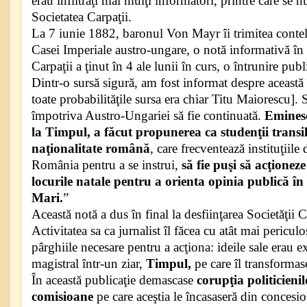
erau infiltraţi mai mulţi informatori, printre care se
Societatea Carpaţii.
La 7 iunie 1882, baronul Von Mayr îi trimitea conte
Casei Imperiale austro-ungare, o notă informativă în 
Carpaţii a ţinut în 4 ale lunii în curs, o întrunire pub
Dintr-o sursă sigură, am fost informat despre această
toate probabilităţile sursa era chiar Titu Maiorescu]. S
împotriva Austro-Ungariei să fie continuată.
Eminesc
la Timpul, a făcut propunerea ca studenţii transi
naţionalitate română
, care frecventează instituţiil
România pentru a se instrui,
să fie puşi să acţioneze
locurile natale pentru a orienta opinia publică în 
Mari.
”
Această notă a dus în final la desfiinţarea Societăţii C
Activitatea sa ca jurnalist îl făcea cu atât mai periculo
pârghiile necesare pentru a acţiona: ideile sale erau
magistral într-un ziar,
Timpul,
pe care îl transformas
În această publicaţie demascase
corupţia politicieni
comisioane
pe care aceştia le încasaseră din concesio