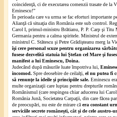
coincidenţă, ci de executarea comenzii trasate de la V
Eminescu!”
În perioada care va urma se fac eforturi importante p
Alianţă că situaţia din România este sub control. Reg
Carol I, primul-ministru Brătianu, P. P. Carp şi Tit
Germania pentru a calma spiritele. Ministrul de exter
ministrul C. Stătescu şi Petre Grădişteanu merg la V
îşi cere personal scuze pentru organizarea sărbăto
fusese dezvelită statuia lui Ştefan cel Mare şi fuses
manifest a lui Eminescu, Doina.
Judecând după măsurile luate împotriva lui,
Eminesc
incomod.
Spre deosebire de ceilalţi,
el nu putea fi 
să renunţe la ideile şi principiile sale.
Eminescu era
multe organizaţii care luptau pentru drepturile român
Românismul (care respingea chiar aducerea lui Carol 
România Jună, Societatea Carpaţii, din care făcea part
de preocupări, nu este de mirare că
era constant urmă
serviciile secrete româneşti, cât şi de cele austro-