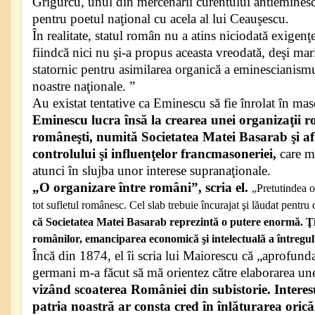
Grigurcu, unul din mercenarii curentului antieminesc
pentru poetul naţional cu acela al lui Ceauşescu.
În realitate, statul român nu a atins niciodată exigen
fiindcă nici nu şi-a propus aceasta vreodată, deşi mar
statornic pentru asimilarea organică a eminescianismul
noastre naţionale. ”
Au existat tentative ca Eminescu să fie înrolat în mas
Eminescu lucra însă la crearea unei organizaţii r
româneşti, numită Societatea Matei Basarab şi af
controlului şi influenţelor francmasoneriei,
care m
atunci în slujba unor interese supranaţionale.
„O organizare între români”, scria el.
„Pretutindea o
tot sufletul românesc. Cel slab trebuie încurajat şi lăudat pentru
că Societatea Matei Basarab reprezintă o putere enormă. Ţ
românilor, emanciparea economică şi intelectuală a întregu
Încă din 1874, el îi scria lui Maiorescu că „aprofunda
germani m-a făcut să mă orientez către elaborarea unei
vizând scoaterea României din subistorie. Interes
patria noastră ar consta cred în înlăturarea orică