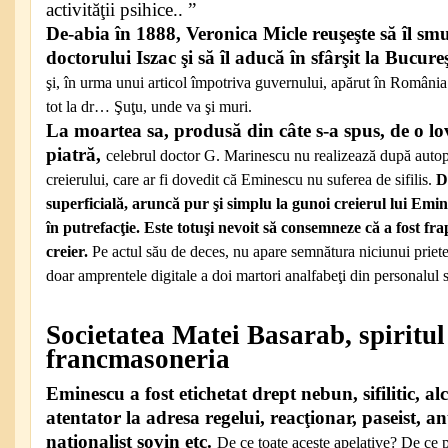
activităţii psihice.. ”
De-abia în 1888, Veronica Micle reuşeşte să îl sm
doctorului Iszac şi să îl aducă în sfârşit la Bucure
şi, în urma unui articol împotriva guvernului, apărut în România l
tot la dr… Şuţu, unde va şi muri.
La moartea sa, produsă din câte s-a spus, de o lo
piatră,
celebrul doctor G. Marinescu nu realizează după autop
creierului, care ar fi dovedit că Eminescu nu suferea de sifilis.
D
superficială, aruncă pur şi simplu la gunoi creierul lui Emin
în putrefacţie. Este totuşi nevoit să consemneze că a fost f
creier.
Pe actul său de deces, nu apare semnătura niciunui priete
doar amprentele digitale a doi martori analfabeţi din personalul s
Societatea Matei Basarab, spiritul
francmasoneria
Eminescu a fost etichetat drept nebun, sifilitic, alc
atentator la adresa regelui, reacţionar, paseist, a
naţionalist şovin etc.
De ce toate aceste apelative? De ce p