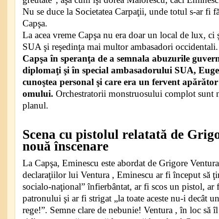
Nu se duce la Societatea Carpaţii, unde totul s-ar fi fă
Capşa.
La acea vreme Capşa nu era doar un local de lux, ci
SUA şi reşedinţa mai multor ambasadori occidentali.
Capşa în speranţa de a semnala abuzurile guvern
diplomaţi şi în special ambasadorului SUA, Eugen
cunoştea personal şi care era un fervent apărător
omului.
Orchestratorii monstruosului complot sunt n
planul.
Scena cu pistolul relatată de Grig
nouă înscenare
La Capşa, Eminescu este abordat de Grigore Ventura
declaraţiilor lui Ventura , Eminescu ar fi început să ţ
socialo-naţional” înfierbântat, ar fi scos un pistol, ar
patronului şi ar fi strigat „la toate aceste nu-i decât u
rege!”. Semne clare de nebunie! Ventura , în loc să îl 