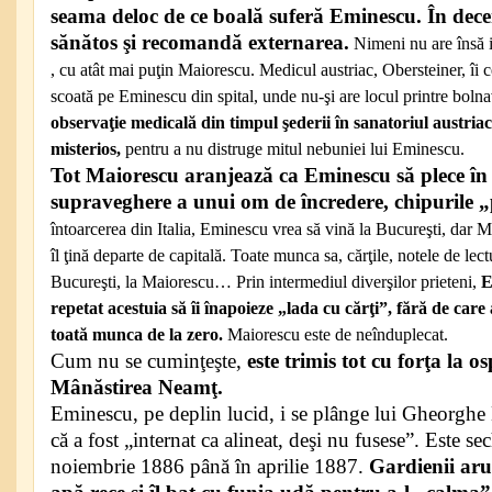
seama deloc de ce boală suferă Eminescu. În dece
sănătos şi recomandă externarea.
Nimeni nu are însă in
, cu atât mai puţin Maiorescu. Medicul austriac, Obersteiner, îi ce
scoată pe Eminescu din spital, unde nu-şi are locul printre bolna
observaţie medicală din timpul şederii în sanatoriul austria
misterios,
pentru a nu distruge mitul nebuniei lui Eminescu.
Tot Maiorescu aranjează ca Eminescu să plece în I
supraveghere a unui om de încredere, chipurile „
întoarcerea din Italia, Eminescu vrea să vină la Bucureşti, dar M
îl ţină departe de capitală. Toate munca sa, cărţile, notele de lect
Bucureşti, la Maiorescu… Prin intermediul diverşilor prieteni,
E
repetat acestuia să îi înapoieze „lada cu cărţi”, fără de care ar
toată munca de la zero.
Maiorescu este de neînduplecat.
Cum nu se cuminţeşte,
este trimis tot cu forţa la o
Mânăstirea Neamţ.
Eminescu, pe deplin lucid, i se plânge lui Gheorghe 
că a fost „internat ca alineat, deşi nu fusese”. Este s
noiembrie 1886 până în aprilie 1887.
Gardienii arun