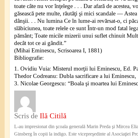
toate câte nu vor înţelege . . . Dar afară de acestea, vor
găsească pete multe, răutăţi şi mici scandale — Astea 
dânşii. . . Nu lumina Ce în lume-ai revărsat-o, ci păc
slăbiciunea, toate relele ce sunt Într-un mod fatal le
pământ; Toate micile mizerii unui suflet chinuit Mult
decât tot ce ai gândit.”
(Mihai Eminescu, Scrisoarea I, 1881)
Bibliografie:
1. Ovidiu Vuia: Misterul morţii lui Eminescu, Ed. P
Thedor Codreanu: Dubla sacrificare a lui Eminescu
3. Nicolae Georgescu: “Boala şi moartea lui Emines
Scris de
Ilă Citilă
L-au impresionat din şcoala generală Marin Preda şi Mircea Eli
Ginsberg în copii la indigo. Este vicepreşedinte al Asociaţiei Pro