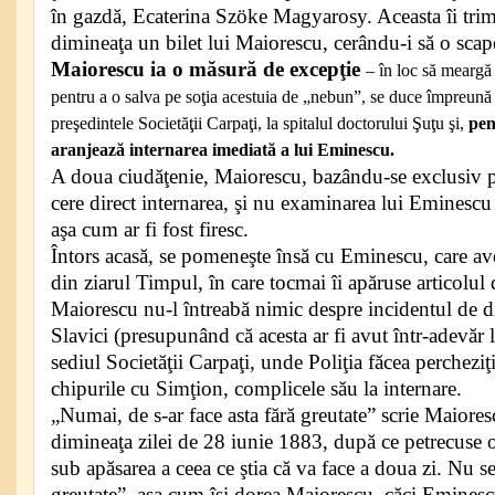
în gazdă, Ecaterina Szöke Magyarosy. Aceasta îi trimi
dimineaţa un bilet lui Maiorescu, cerându-i să o sca
Maiorescu ia o măsură de excepţie
– în loc să meargă 
pentru a o salva pe soţia acestuia de „nebun”, se duce împreună
preşedintele Societăţii Carpaţi, la spitalul doctorului Şuţu şi,
pen
aranjează internarea imediată a lui Eminescu.
A doua ciudăţenie, Maiorescu, bazându-se exclusiv pe
cere direct internarea, şi nu examinarea lui Eminescu
aşa cum ar fi fost firesc.
Întors acasă, se pomeneşte însă cu Eminescu, care a
din ziarul Timpul, în care tocmai îi apăruse articolul
Maiorescu nu-l întreabă nimic despre incidentul de
Slavici (presupunând că acesta ar fi avut într-adevăr lo
sediul Societăţii Carpaţi, unde Poliţia făcea percheziţi
chipurile cu Simţion, complicele său la internare.
„Numai, de s-ar face asta fără greutate” scrie Maiores
dimineaţa zilei de 28 iunie 1883, după ce petrecuse
sub apăsarea a ceea ce ştia că va face a doua zi. Nu se
greutate”, aşa cum îşi dorea Maiorescu, căci Eminescu