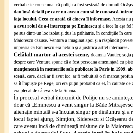
verbal este consemnat că poliţia a fost sesizată de domnii Ocăş
dau însă detalii pe care nu aveau cum să le cunoască, întruc
faţa locului. Ceea ce arată că cineva îi informase.
Acesta nu p
a avut rolul de a-l intercepta pe Eminescu
şi a face în aşa fel
pe sus dintr-un loc izolat şi dus la psihiatrie, în condiţiile în ca
Maiorescu căzuse. Ventura a imaginat apoi şi a răspândit poveste
impresia că Eminescu era nebun şi a justifica astfel internarea.
Celălalt martor al acestei scene,
doamna Vautier, soţia 
despre care Ventura spune că a fost persoana ameninţată cu pis
menţionează în memoriile sale publicate la Paris în 1909, ab
scenă,
care, dacă ar fi avut loc, ar fi trebuit să o fi marcat pro
să îl împuşte pe Rege, ori era puţin probabil ca el, în calitate de 
era plecat de câteva zile la Sinaia.
În procesul verbal întocmit de Poliţie nu se aminteşt
doar că „Eminescu a venit singur la Băile Mitraşevschi
alienaţie mintală s-a încuiat singur pe dinăuntru şi a 
locul faptei ajung, Simţion, Siderescu si Ocăşeanu de
care aveau încă de dimineaţă misiune de la Maiorescu 