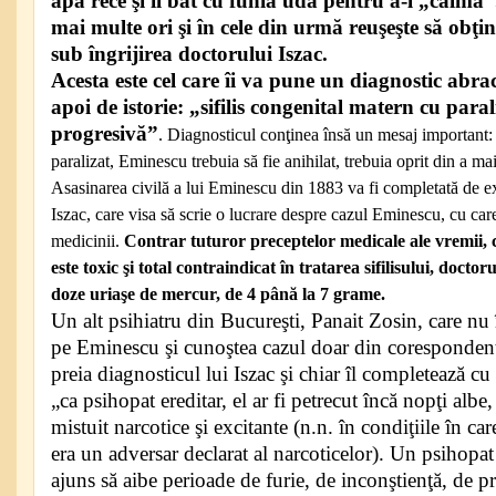
apă rece şi îl bat cu funia udă pentru a-l „calma”
mai multe ori şi în cele din urmă reuşeşte să obţin
sub îngrijirea doctorului Iszac.
Acesta este cel care îi va pune un diagnostic abr
apoi de istorie: „sifilis congenital matern cu paral
progresivă”
. Diagnosticul conţinea însă un mesaj important:
paralizat, Eminescu trebuia să fie anihilat, trebuia oprit din a ma
Asasinarea civilă a lui Eminescu din 1883 va fi completată de e
Iszac, care visa să scrie o lucrare despre cazul Eminescu, cu care
medicinii.
Contrar tuturor preceptelor medicale ale vremii,
este toxic şi total contraindicat în tratarea sifilisului, doctor
doze uriaşe de mercur, de 4 până la 7 grame.
Un alt psihiatru din Bucureşti, Panait Zosin, care nu 
pe Eminescu şi cunoştea cazul doar din corespondenţa
preia diagnosticul lui Iszac şi chiar îl completează cu 
„ca psihopat ereditar, el ar fi petrecut încă nopţi albe, a
mistuit narcotice şi excitante (n.n. în condiţiile în ca
era un adversar declarat al narcoticelor). Un psihopat al
ajuns să aibe perioade de furie, de inconştienţă, de p