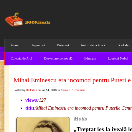
Acasa
Despre noi
Parteneri
Autori de la A la Z
Bookshop
Colecţia de Artă
Dezvoltare personală
Educatie
Laureaţi Nobel
Mihai Eminescu era incomod pentru Puterile
Posted by
Ilă Citilă
on Ian 14, 2018 in
Articole
|
1 comment
views:
127
titlu:
Mihai Eminescu era incomod pentru Puterile Centr
Motto
„Treptat ies la iveală l