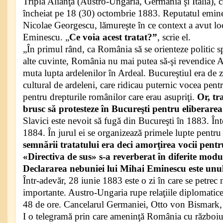
Tripla Alianţă (Austro-Ungaria, Germania şi Italia), car
încheiat pe 18 (30) octombrie 1883. Reputatul emin
Nicolae Georgescu, lămureşte în ce context a avut loc 
Eminescu. „
Ce voia acest tratat?”
, scrie el.
„În primul rând, ca România să se orienteze politic 
alte cuvinte, România nu mai putea să-şi revendice Ar
muta lupta ardelenilor în Ardeal. Bucureştiul era de 
cultural de ardeleni, care ridicau puternic vocea pent
pentru drepturile românilor care erau asupriţi.
Or, tra
brusc să protesteze în Bucureşti pentru eliberare
Slavici este nevoit să fugă din Bucureşti în 1883. În
1884. În jurul ei se organizează primele lupte pentr
semnării tratatului era deci amorţirea vocii pentr
«Directiva de sus» s-a reverberat în diferite modur
Declararea nebuniei lui Mihai Eminescu este unul 
Într-adevăr, 28 iunie 1883 este o zi în care se petre
importante. Austro-Ungaria rupe relaţiile diplomati
48 de ore. Cancelarul Germaniei, Otto von Bismark, î
I o telegramă prin care ameninţă România cu războiu