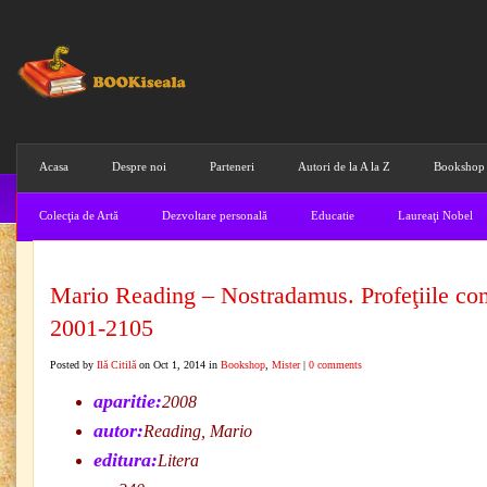
Acasa
Despre noi
Parteneri
Autori de la A la Z
Bookshop
Colecţia de Artă
Dezvoltare personală
Educatie
Laureaţi Nobel
Mario Reading – Nostradamus. Profeţiile co
2001-2105
Posted by
Ilă Citilă
on Oct 1, 2014 in
Bookshop
,
Mister
|
0 comments
aparitie:
2008
autor:
Reading, Mario
editura:
Litera