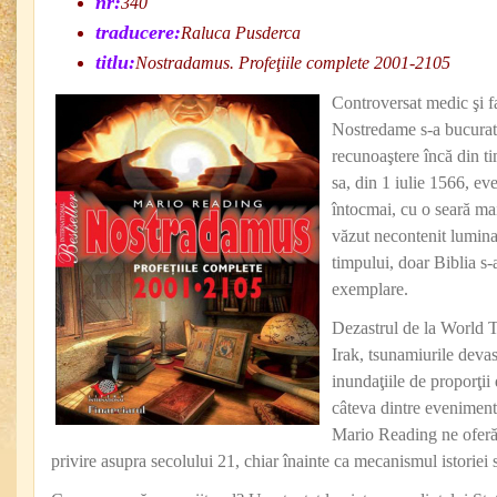
nr:
340
traducere:
Raluca Pusderca
titlu:
Nostradamus. Profeţiile complete 2001-2105
Controversat medic şi f
Nostredame s-a bucurat 
recunoaştere încă din ti
sa, din 1 iulie 1566, ev
întocmai, cu o seară mai 
văzut necontenit lumina
timpului, doar Biblia s
exemplare.
Dezastrul de la World T
Irak, tsunamiurile deva
inundaţiile de proporţi
câteva dintre evenimen
Mario Reading ne ofer
privire asupra secolului 21, chiar înainte ca mecanismul istoriei 