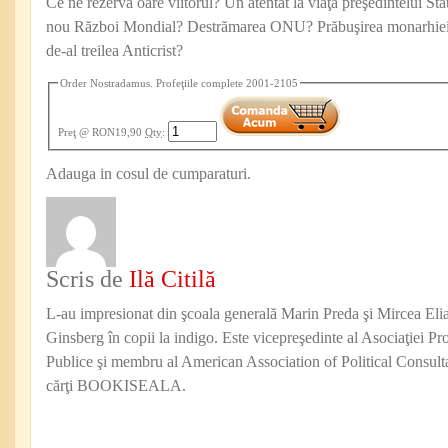
Ce ne rezervă oare viitorul? Un atentat la viaţa preşedintelui St
nou Război Mondial? Destrămarea ONU? Prăbuşirea monarhiei b
de-al treilea Anticrist?
Order Nostradamus. Profeţiile complete 2001-2105
Preţ
@ RON19,90
Qty
:
Adauga in cosul de cumparaturi.
Scris de
Ilă Citilă
L-au impresionat din şcoala generală Marin Preda şi Mircea Eli
Ginsberg în copii la indigo. Este vicepreşedinte al Asociaţiei Pro
Publice şi membru al American Association of Political Consul
cărţi BOOKISEALA.