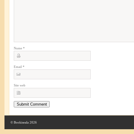
Nume
*
Email
*
Site web
© Bookiseala 2026