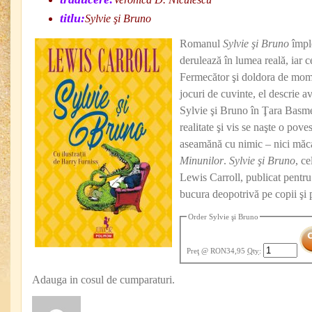
titlu:
Sylvie şi Bruno
Romanul
Sylvie şi Bruno
împle
derulează în lumea reală, iar ce
Fermecător şi doldora de mome
jocuri de cuvinte, el descrie av
Sylvie şi Bruno în Ţara Basmel
realitate şi vis se naşte o pove
aseamănă cu nimic – nici măc
Minunilor
.
Sylvie şi Bruno
, c
Lewis Carroll, publicat pentru
bucura deopotrivă pe copii şi p
Order Sylvie şi Bruno
Preţ
@ RON34,95
Qty
:
Adauga in cosul de cumparaturi.