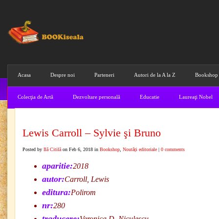
Acasa
Despre noi
Parteneri
Autori de la A la Z
Bookshop
Colecţia de Artă
Dezvoltare personală
Educatie
Laureaţi Nobel
Lewis Carroll – Sylvie şi Bruno
Posted by
Ilă Citilă
on Feb 6, 2018 in
Bookshop
,
Noutăți editoriale
|
0 comments
aparitie:
2018
autor:
Carroll, Lewis
editura:
Polirom
nr:
280
traducere:
Veronica D. Niculescu