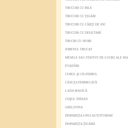
TRUCURI CU BILE
TRUCURI CU ŢIGĂRI
TRUCURI CU CĂRŢI DE JOC
TRUCURI CU DEGETARE
TRUCRI CU SFORI
JOBENUL TRUCAT
MESELE SAU STATIVE DE LUCRU ALE M
EVADĂRI
CUBUL ŞI CILINDRUL
CĂSUŢA FERMECATĂ
LADA MAGICĂ
COŞUL INDIAN
GHILOTINA
DISPARIŢIA UNUI AUTOTURISM
DISPARIŢIA ŢIGĂRII