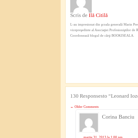
Scris de
Ilă Citilă
L-au impresionat din şcoala generală Marin Pred
vicepreşedinte al Asociaţiei Profesioniştilor de
Coordonează blogul de cărţi BOOKISEALA.
130 Responsesto “Leonard Ioze
←
Older Comments
Corina Banciu
martie 31, 2013 la 1:00 pm