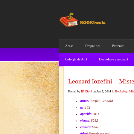
Acasa
Despre noi
Parteneri
Colecţia de Artă
Dezvoltare personală
Leonard Iozefini – Miste
Posted by
Ilă Citilă
on Apr 5, 2014 in
Bookshop
,
Mis
autor:
Iozefini, Leonard
nr:
182
aparitie:
2011
views:
18282
editura:
Meta
titlu:
Misterele magiei