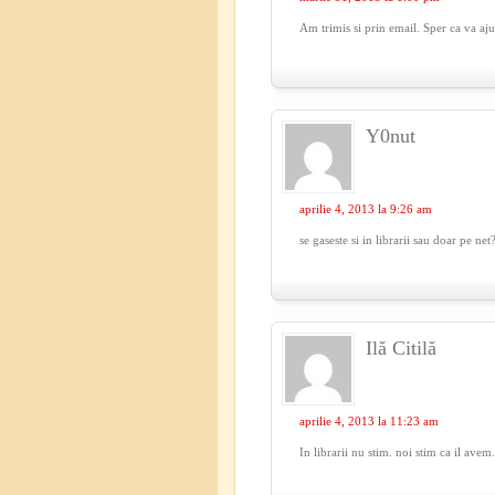
Am trimis si prin email. Sper ca va a
Y0nut
aprilie 4, 2013 la 9:26 am
se gaseste si in librarii sau doar pe net
Ilă Citilă
aprilie 4, 2013 la 11:23 am
In librarii nu stim. noi stim ca il avem..