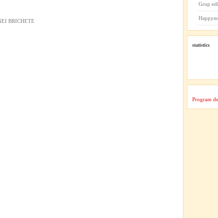
Grup ed
Happym
NEI BRICHETE
statistics
Program de