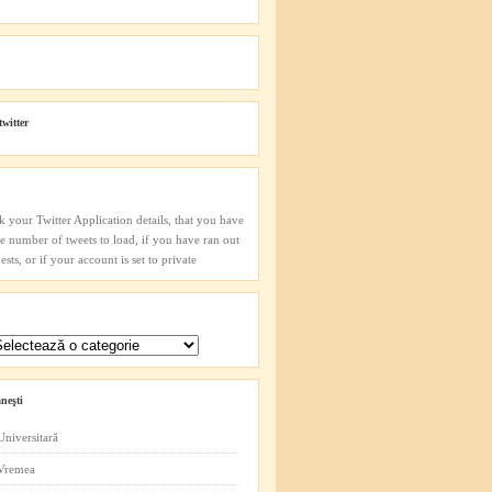
twitter
k your Twitter Application details, that you have
he number of tweets to load, if you have ran out
sts, or if your account is set to private
neşti
Universitară
 Vremea