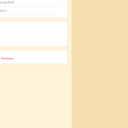
itorial RAO
ed.tv
 Facturare