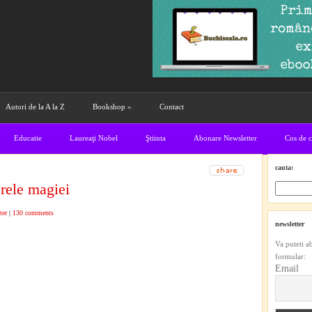
Autori de la A la Z
Bookshop
»
Contact
Educatie
Laureaţi Nobel
Ştiinta
Abonare Newsletter
Cos de 
cauta:
rele magiei
ter
|
130 comments
newsletter
Va puteti a
formular:
Email