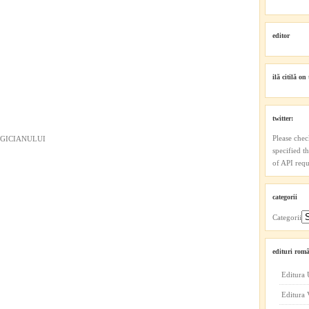
editor
ilă citilă on 
twitter:
Please chec
AGICIANULUI
specified t
of API reque
categorii
Categorii
edituri româ
Editura 
Editura