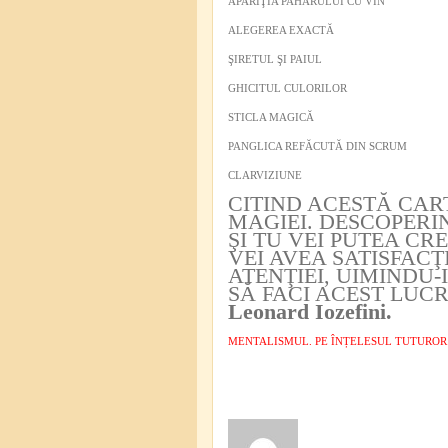
APARIŢIA PAHARULUI CU VIN
ALEGEREA EXACTĂ
ŞIRETUL ŞI PAIUL
GHICITUL CULORILOR
STICLA MAGICĂ
PANGLICA REFĂCUTĂ DIN SCRUM
CLARVIZIUNE
CITIND ACESTĂ CART
MAGIEI. DESCOPERI
ŞI TU VEI PUTEA CR
VEI AVEA SATISFACŢ
ATENŢIEI, UIMINDU-I
SĂ FACI ACEST LUCR
Leonard Iozefini.
MENTALISMUL. PE ÎNȚELESUL TUTUROR