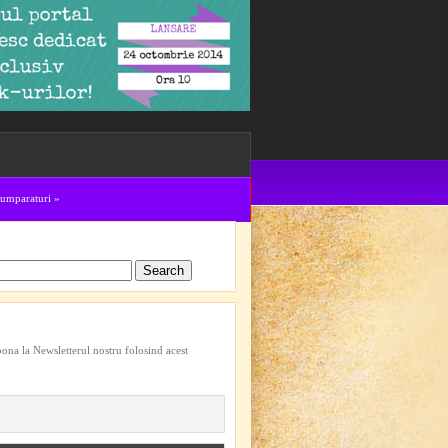
cumparaturi
»
bona la Newsletterul nostru folosind acest