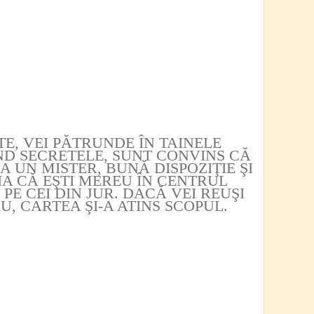
E, VEI PĂTRUNDE ÎN TAINELE
ND SECRETELE, SUNT CONVINS CĂ
EA UN MISTER, BUNĂ DISPOZIŢIE ŞI
IA CĂ EŞTI MEREU ÎN CENTRUL
 PE CEI DIN JUR. DACĂ VEI REUŞI
U, CARTEA ŞI-A ATINS SCOPUL.