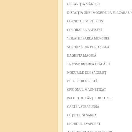
DISPARIŢIA MĂNUŞII
DISPAIŢIA UNEI MONEDE LA FLACĂRA U
CORNETUL MISTERIOS
COLORAREA BATISTEI
VOLATILIZAREA MONEDEI
SURPRIZA DIN PORTOCALĂ
BAGHETA MAGICĂ
TRANSPORTAREA FLĂCĂRII
NODURILE DIN SĂCULEŢ
BILA ECHILIBRISTĂ
CREIONUL MAGNETIZAT
PACHETUL CĂRŢILOR TUNSE
CARTEA STRĂPUNSĂ
CUŢITUL ŞI SAREA
LICHIDUL EVAPORAT