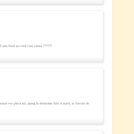
asta fiind joi cind vine cartea ??????
za vor pleca azi, ajung la destinatar luni si marti, in functie de