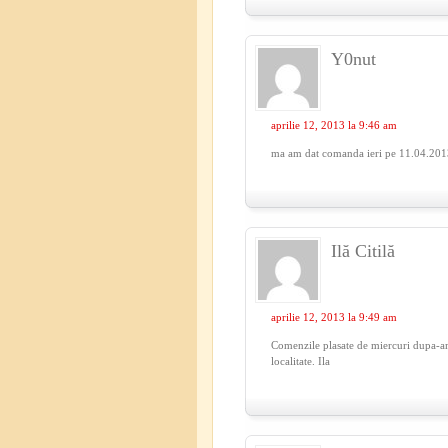
Y0nut
aprilie 12, 2013 la 9:46 am
ma am dat comanda ieri pe 11.04.2013 
Ilă Citilă
aprilie 12, 2013 la 9:49 am
Comenzile plasate de miercuri dupa-amia
localitate. Ila