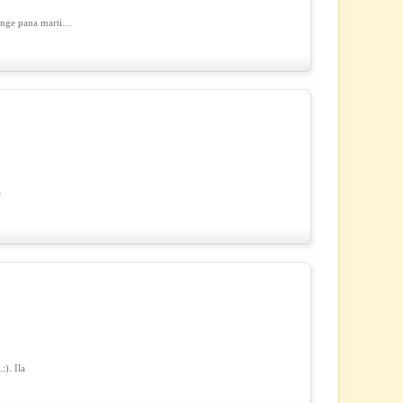
junge pana marti…
?
:). Ila