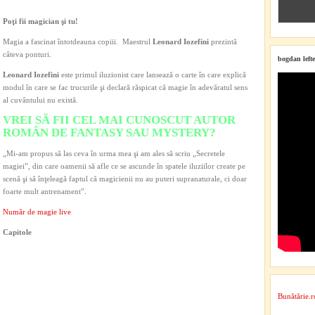
Poţi fii magician şi tu!
Magia a fascinat întotdeauna copiii. Maestrul
Leonard Iozefini
prezintă
câteva ponturi.
bogdan lefte
Leonard Iozefini
este primul iluzionist care lansează o carte în care explică
modul în care se fac trucurile şi declară răspicat că magie în adevăratul sens
al cuvântului nu există.
VREI SĂ FII CEL MAI CUNOSCUT AUTOR
ROMÂN DE FANTASY SAU MYSTERY?
„Mi-am propus să las ceva în urma mea şi am ales să scriu „Secretele
magiei”, din care oamenii să afle ce se ascunde în spatele iluziilor create pe
scenă şi să înţeleagă faptul că magicienii nu au puteri supranaturale, ci doar
foarte mult antrenament”.
Număr de magie live
Capitole
Bunătărie.r