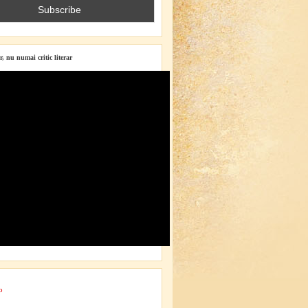
r, nu numai critic literar
o