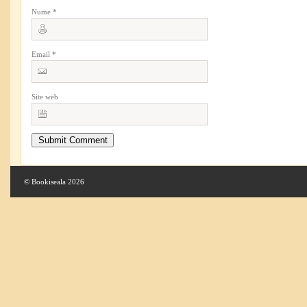
Nume
*
Email
*
Site web
© Bookiseala 2026