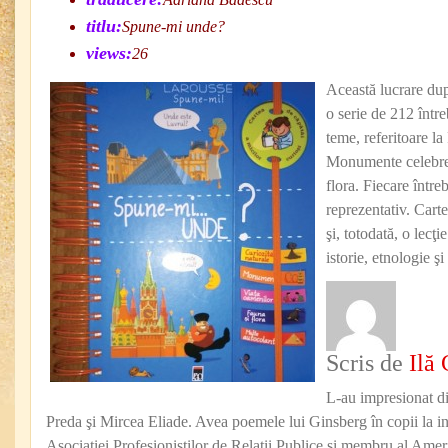
titlu:
Spune-mi unde?
views:
26
Această lucrare dup
o serie de 212 între
teme, referitoare la
Monumente celebre,
flora. Fiecare între
reprezentativ. Carte
şi, totodată, o lecţi
istorie, etnologie ş
Scris de
Ilă 
L-au impresionat d
Preda şi Mircea Eliade. Avea poemele lui Ginsberg în copii la in
Asociaţiei Profesioniştilor de Relaţii Publice şi membru al Amer