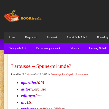
Acasa
Despre noi
Parteneri
Autori de la A la Z
Bookshop
Colecţia de Artă
Dezvoltare personală
Educatie
Laureaţi Nobel
Larousse – Spune-mi unde?
Posted by
Ilă Citilă
on Oct 22, 2015 in
Bookshop
,
Enciclopedii
|
0 comments
aparitie:
2015
autor:
Larousse
editura:
Rao
nr:
110
traducere:
Adriana Bădescu