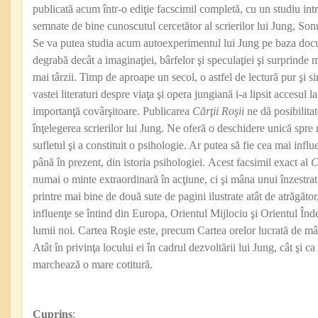
publicată acum într-o ediţie facscimil completă, cu un studiu int
semnate de bine cunoscutul cercetător al scrierilor lui Jung, S
Se va putea studia acum autoexperimentul lui Jung pe baza doc
degrabă decât a imaginaţiei, bârfelor şi speculaţiei şi surprinde 
mai târzii. Timp de aproape un secol, o astfel de lectură pur şi si
vastei literaturi despre viaţa şi opera jungiană i-a lipsit accesul
importanţă covârşitoare. Publicarea
Cărţii Roşii
ne dă posibilita
înţelegerea scrierilor lui Jung. Ne oferă o deschidere unică spre
sufletul şi a constituit o psihologie. Ar putea să fie cea mai influ
până în prezent, din istoria psihologiei. Acest facsimil exact al
C
numai o minte extraordinară în acţiune, ci şi mâna unui înzestrat a
printre mai bine de două sute de pagini ilustrate atât de atrăgător
influenţe se întind din Europa, Orientul Mijlociu şi Orientul Înde
lumii noi. Cartea Roşie este, precum Cartea orelor lucrată de m
Atât în privinţa locului ei în cadrul dezvoltării lui Jung, cât şi c
marchează o mare cotitură.
Cuprins
: