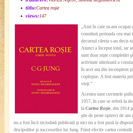
titlu:
Cartea roşie
views:
147
„Anii în care m-am ocupat d
constituit perioada cea mai 
decursul căreia s-au decis to
Atunci a început totul, iar 
sunt doar nişte completări ş
activitate ulterioară a const
în acei ani din inconştient 
copleşise. A fost materia pr
vieţi.”
Acestea sunt cuvintele psih
1957, în care se referă la de
la
Cartea Roşie
, din 1914 p
ştie de peste optzeci de ani 
nu a fost încă niciodată publicată şi nici nu a fost pusă la dispozi
discipolilor şi succesorilor lui Jung. Fiind efectiv cartea centrală