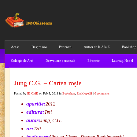
Acasa
Despre noi
Parteneri
Autori de la A la Z
Bookshop
Colecţia de Artă
Dezvoltare personală
Educatie
Laureaţi Nobel
Jung C.G. – Cartea roşie
Posted by
Ilă Citilă
on Feb 5, 2018 in
Bookshop
,
Enciclopedii
|
0 comments
aparitie:
2012
editura:
Trei
autor:
Jung, C.G.
nr:
420
traducere:
Viorica Nişcov, Simona Reghintovschi