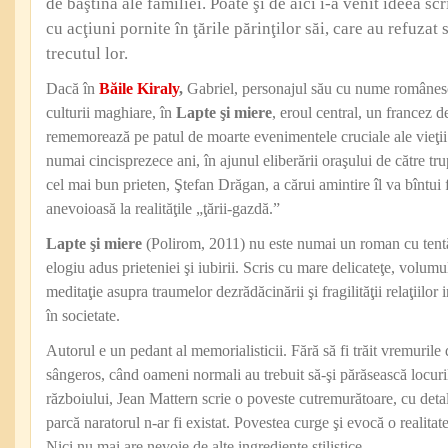
de baştină ale familiei. Poate şi de aici i-a venit ideea sc
cu acţiuni pornite în ţările părinţilor săi, care au refuzat
trecutul lor.
Dacă în
Băile Kiraly
,
Gabriel, personajul său cu nume românesc e
culturii maghiare, în
Lapte şi miere
, eroul central, un francez 
rememorează pe patul de moarte eve­nimentele cruciale ale vieţii 
numai cincisprezece ani, în ajunul eliberării oraşului de către tru
cel mai bun prieten, Ştefan Drăgan, a cărui amintire îl va bîntui 
anevoioasă la realităţile „ţării-gazdă.”
Lapte şi miere
(Polirom, 2011) nu este numai un roman cu tentă
elogiu adus prieteniei şi iubirii. Scris cu mare delicateţe, volumu
meditaţie asupra traumelor dezrădăcinării şi fragilităţii relaţiilor 
în societate.
Autorul e un pedant al memorialisticii. Fără să fi trăit vremurile
sângeros, când oameni normali au trebuit să-şi părăsească locuri
războiului, Jean Mattern scrie o poveste cutremurătoare, cu detali
parcă naratorul n-ar fi existat. Povestea curge şi evocă o realitate
Nici nu mai are nevoie de alte ingrediente stilistice.