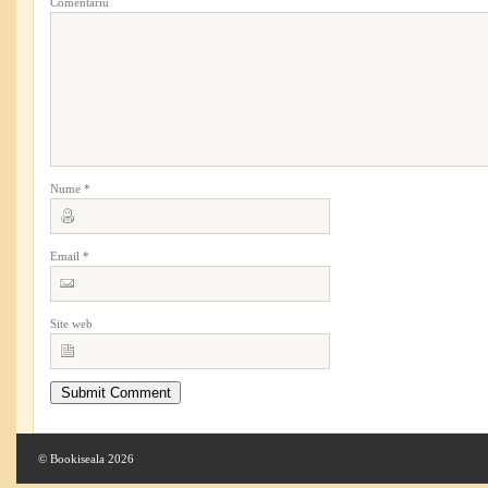
Comentariu
Nume
*
Email
*
Site web
© Bookiseala 2026