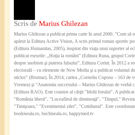
Scris de
Marius Ghilezan
Marius Ghilezan a publicat prima carte în anul 2000. "Cum să reu
apărut la Editura Active Vision, A scris primul roman sportiv po
(Editura Humanitas, 2005), inspirat din viaţa unui suporter al ec
publicat eseurile: „Hoţia la români” (Editura Runa, grupul Cor
despre snobism şi puterea falsului”, Editura Corint. În 2012 a 
electorală – cu elemente de New Media şi a publicat volumul de
sticlos” (Brumar). În 2014, cartea „Corneliu Coposu – 163 de 
Vremea) şi “Anatomia succesului – Marius Ghilezan de vorbă c
(Editura RAO). Este coautor al cărţii "Idolii forului". A publicat
"România liberă", "Luceafărul de dimineaţă", "Timpul," Revist
"Timişoara," "Evenimentul zilei", "Cotidianul". Este coordonator
bookiseala.ro, buchiseala.ro, happymed.tv