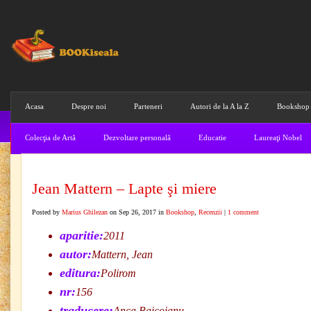
Acasa
Despre noi
Parteneri
Autori de la A la Z
Bookshop
Colecţia de Artă
Dezvoltare personală
Educatie
Laureaţi Nobel
Jean Mattern – Lapte şi miere
Posted by
Marius Ghilezan
on Sep 26, 2017 in
Bookshop
,
Recenzii
|
1 comment
aparitie:
2011
autor:
Mattern, Jean
editura:
Polirom
nr:
156
traducere:
Anca Baicoianu