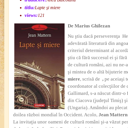
titlu:
Lapte şi miere
views:
121
De Marius Ghilezan
Nu ştiu dacă perseverenţa Her
adevărată literatură din angoa
criteriul determinant al acord
ştiu că fără succesul ei şi făr
de cultură români, azi nu ne-
şi mintea de o altă bijuterie 
miere
, scrisă de
,
pe aceiaşi t
coordonator al colecţiilor de c
Gallimard, s-a născut dintr-o 
din Ciacova (judeţul Timiş) 
(Ungaria). Amândoi au plecat 
doilea război mondial în Occident. Acolo,
Jean Mattern
La invitaţia unor oameni de cultură români şi-a văzut pe