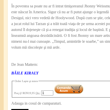
În povestea sa poate nu ar fi intrat timişoreanul Jhonny Weissmul
este născut în America. Sigur că nu ar fi putut ajunge o legendă
Desigul, nici vreo vedetă de Hoolywood. După cum se ştie, cele
a jucat rolul lui Tarzan şi a trăit toată viaţa de pe urma acestei 
autorul îl dojeneşte că şi-a renegat tradiţia şi locul de baştină. 
înseamnă angoasa dezrădăcinării. O fi fost Jhonny un mare artist
nimeni nu-l mai cunoaşte. „Timpul, amintirile le soarbe,” un si
volum mă răscoleşte şi mă arde.
De Jean Mattern:
BĂILE KIRALY
Order Lapte şi miere
Preţ
@ RON19,95
Qty
:
Adauga in cosul de cumparaturi.