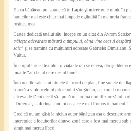
Eu ca bănătean pot spune că în
Lapte şi miere
nu e nimic în pl
bunicilor mei este chiar mai limpede oglindită în memoria france
ruşinea mea.
Cartea dedicată tatălui său, începe cu un citat din Avrom Satzke
trăieşte adevărata măsură a timpului, când vine ceasul despărţirii
sale”
şi se termină cu mulţumiri adresate Gabrielei Dimisianu, 
Vultur.
În corpul liric al textului o viaţă de om se relevă, dar şi dilema 
moarte “am făcut oare destul bine?”
Întoarcerile sale sunt piruete în acord de pian, fine sunete de d
sonoră a violoncelului prietenului său Ştefan, cel care la moarte
altceva de făcut decât să-i pună în surdina durerii zumzăitul ba
“Durerea şi suferinţa sunt tot ceea ce e mai frumos în oameni.”
Cred că nu am găsit la niciun autor bănăţean aşa o descriere arm
interetnice a locuitorilor dintr-o zonă care a fost mai mereu sub
simţit mai mereu liberi.